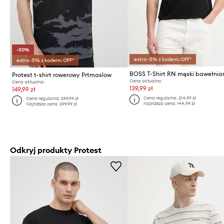
-50%
extra -5% z kodem: OFF*
extra -5% z kodem: OFF*
BOSS T-Shirt RN męski bawełnia
Protest t-shirt rowerowy Prtmaslow
Cena aktualna:
Cena aktualna:
139,99 zł
149,99 zł
Cena regularna:
214,99 zł
Cena regularna:
299,99 zł
Najniższa cena:
144,99 zł
Najniższa cena:
299,99 zł
Odkryj produkty Protest