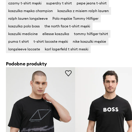
czarny t-shirt męski
superdry t shirt
pepe jeans t-shirt
koszulka męska champion
koszulka z misiem ralph lauren
ralph lauren longsleeve
Polo męskie Tommy Hilfiger
koszulka polo boss
the north face t-shirt męski
koszulki medicine
ellesse koszulka
tommy hilfiger tshirt
puma t shirt
t-shirt lacoste męski
nike koszulki męskie
longsleeve lacoste
karl lagerfeld t shirt meski
Podobne produkty