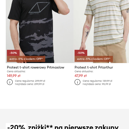
-50%
-50%
extra -5% z kodem: OFF*
extra -5% z kodem: OFF*
Protest t-shirt rowerowy Prtmaslow
Protest t-shirt Prtarthur
Cena aktualna:
Cena aktualna:
149,99 zł
47,99 zł
Cena regularna:
299,99 zł
Cena regularna:
159,99 zł
Najniższa cena:
299,99 zł
Najniższa cena:
95,99 zł
-20%
zniżki** na pierwsze zakupy