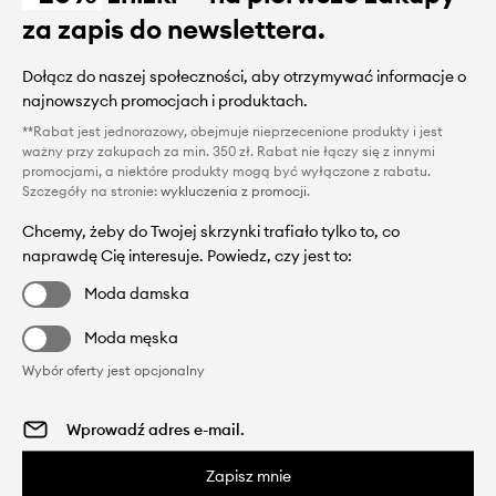
za zapis do newslettera.
Dołącz do naszej społeczności, aby otrzymywać informacje o
najnowszych promocjach i produktach.
**Rabat jest jednorazowy, obejmuje nieprzecenione produkty i jest
ważny przy zakupach za min. 350 zł. Rabat nie łączy się z innymi
promocjami, a niektóre produkty mogą być wyłączone z rabatu.
Szczegóły na stronie:
wykluczenia z promocji
.
Chcemy, żeby do Twojej skrzynki trafiało tylko to, co
naprawdę Cię interesuje. Powiedz, czy jest to:
Moda damska
Moda męska
Wybór oferty jest opcjonalny
Zapisz mnie