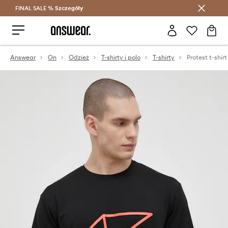
FINAL SALE %
Szczegóły
Oszczędzaj z Answear Club >
Answear
On
Odzież
T-shirty i polo
T-shirty
Protest t-shir