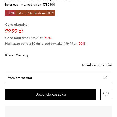
kolor czarny z nadrukiem 1735600
-50%
extra -5% z kodem: OFF*
Cena aktualna:
99,99 zł
Cena regularna:
199,99 zł
-50%
Najniższa cena z 30 dni przed obniżką:
199,99 zł
 -50%
Kolor:
czarny
Tabela rozmiarów
Wybierz rozmiar
Dodaj do koszyka