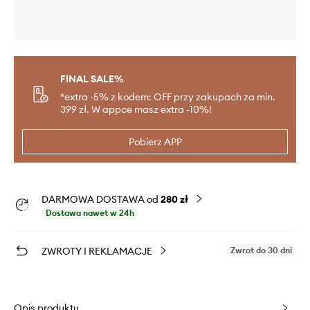
FINAL SALE%
*extra -5% z kodem: OFF przy zakupach za min.
399 zł. W appce masz extra -10%!
Pobierz APP
DARMOWA DOSTAWA od
280 zł
Dostawa nawet w 24h
ZWROTY I REKLAMACJE
Zwrot do 30 dni
Opis produktu