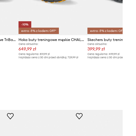
-10%
extra -5% z kodem: OFF*
extra -5% z kodem: OFF*
Under Armour buty treningowe TriBase Reign 6
Hoka buty treningowe męskie CHALLENGER 8 GTX
Cena aktualna:
Cena aktualna:
649,99 zł
399,99 zł
Cena regularna:
819,99 zł
Cena regularna:
499,99 zł
Najniższa cena z 30 dni przed obniżką:
729,99 zł
Najniższa cena z 30 dni przed obniżką