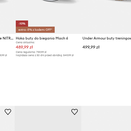
-10%
extra -5% z kodem: OFF*
Puma buty treningowe Deviate NITRO HYROX
Hoka buty do biegania Mach 6
Cena aktualna:
489,99 zł
499,99 zł
Cena regularna:
759,99 zł
9,99 zł
Najniższa cena z 30 dni przed obniżką:
549,99 zł