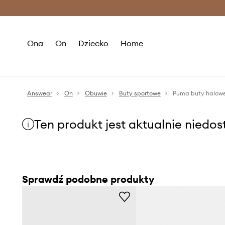
Premium Fashion Benefits >
O
Ona
On
Dziecko
Home
Answear
On
Obuwie
Buty sportowe
Puma buty halowe 
Ten produkt jest aktualnie niedo
Sprawdź podobne produkty