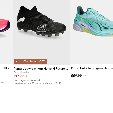
extra -5% z kodem: OFF*
Puma buty treningowe Deviate NITRO HYROX
Puma obuwie piłkarskie korki Future 7 Match
Cena aktualna:
559,99 zł
189,99 zł
Cena regularna:
419,99 zł
9,99 zł
Najniższa cena z 30 dni przed obniżką:
209,99 zł