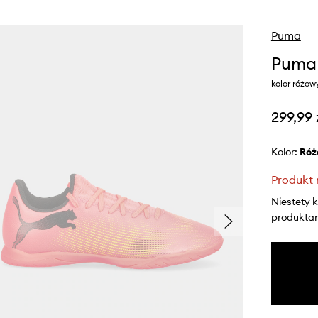
Puma
Puma 
kolor różow
299,99 
Kolor:
ró
Produkt 
Niestety 
produktami