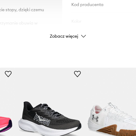
Kod producenta
ie stopy, dzięki czemu
Kolor
utrzymanie obuwia w
Zobacz więcej
 wsparcie oraz
Marka
 technologii NON-MARKING.
Producent
ID Produktu