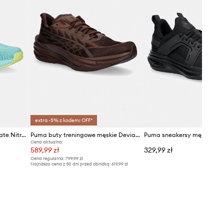
extra -5% z kodem: OFF*
Puma buty treningowe Activate Nitro TR Hyrox
Puma buty treningowe męskie Deviate NITRO
Cena aktualna:
589,99 zł
329,99 zł
Cena regularna:
799,99 zł
Najniższa cena z 30 dni przed obniżką:
619,99 zł