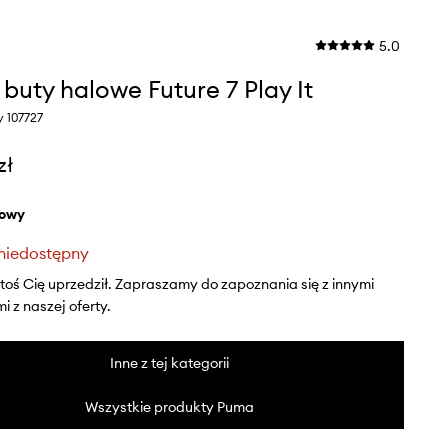
5.0
buty halowe Future 7 Play It
y 107727
zł
żowy
niedostępny
ktoś Cię uprzedził. Zapraszamy do zapoznania się z innymi
 z naszej oferty.
Inne z tej kategorii
Wszystkie produkty Puma