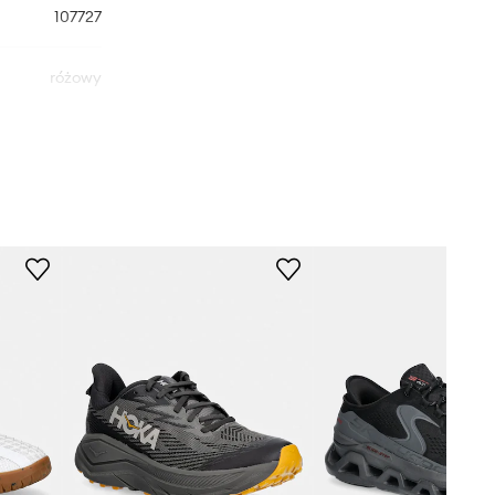
107727
różowy
Puma