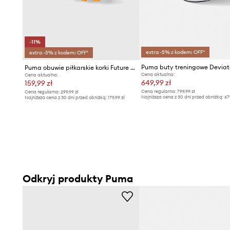
-11%
extra -5% z kodem: OFF*
extra -5% z kodem: OFF*
Puma obuwie piłkarskie korki Future 7 Play
Cena aktualna:
Cena aktualna:
649,99 zł
159,99 zł
Cena regularna:
799,99 zł
Cena regularna:
299,99 zł
Najniższa cena z 30 dni przed obniżką:
67
Najniższa cena z 30 dni przed obniżką:
179,99 zł
Odkryj produkty Puma