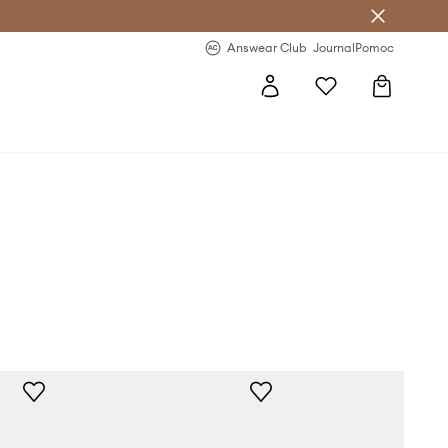
letter >
Regularne nowości >
Answear Club
Journal
Pomoc