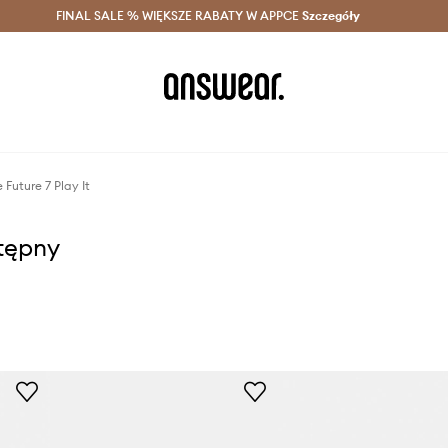
szczędzaj z Answear Club >
FINAL SALE % WIĘKSZE RABATY W APPCE
Dostawa nawet w 24h >
Szczegóły
News
Future 7 Play It
stępny