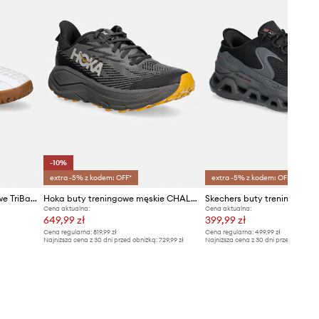
-10%
extra -5% z kodem: OFF*
extra -5% z kodem: OFF*
Under Armour buty treningowe TriBase Reign 6
Hoka buty treningowe męskie CHALLENGER 8 GTX
Cena aktualna:
Cena aktualna:
649,99 zł
399,99 zł
Cena regularna:
819,99 zł
Cena regularna:
499,99 zł
Najniższa cena z 30 dni przed obniżką:
729,99 zł
Najniższa cena z 30 dni przed obniżką