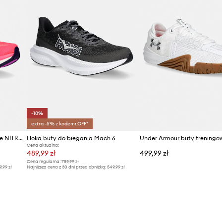
-10%
extra -5% z kodem: OFF*
Puma buty treningowe Deviate NITRO HYROX
Hoka buty do biegania Mach 6
Cena aktualna:
489,99 zł
499,99 zł
Cena regularna:
759,99 zł
9,99 zł
Najniższa cena z 30 dni przed obniżką:
549,99 zł