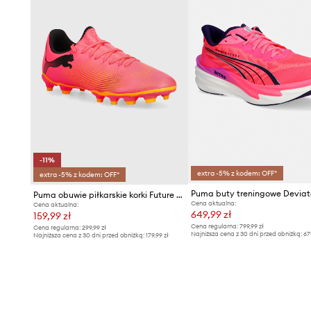
-11%
extra -5% z kodem: OFF*
extra -5% z kodem: OFF*
Puma obuwie piłkarskie korki Future 7 Play
Cena aktualna:
Cena aktualna:
649,99 zł
159,99 zł
Cena regularna:
799,99 zł
Cena regularna:
299,99 zł
Najniższa cena z 30 dni przed obniżką:
67
Najniższa cena z 30 dni przed obniżką:
179,99 zł