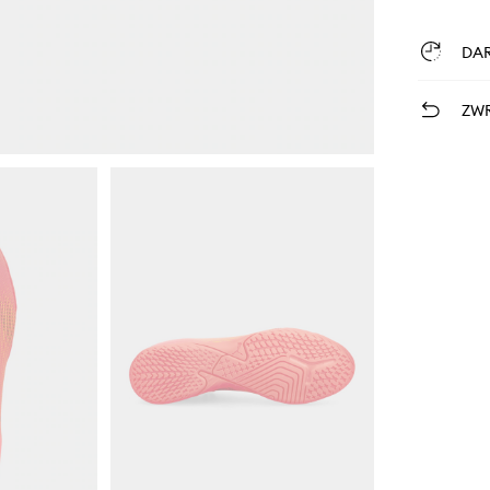
DA
ZWR