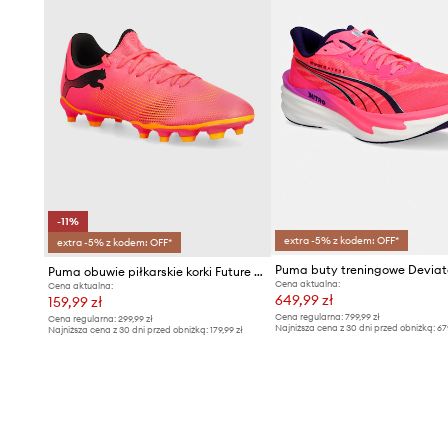
-11%
extra -5% z kodem: OFF*
extra -5% z kodem: OFF*
Puma obuwie piłkarskie korki Future 7 Play
Cena aktualna:
Cena aktualna:
649,99 zł
159,99 zł
Cena regularna:
799,99 zł
Cena regularna:
299,99 zł
Najniższa cena z 30 dni przed obniżką:
67
Najniższa cena z 30 dni przed obniżką:
179,99 zł