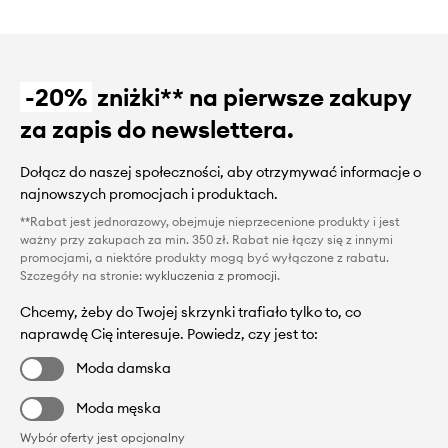
-20%
zniżki** na pierwsze zakupy
za zapis do newslettera.
Dołącz do naszej społeczności, aby otrzymywać informacje o
najnowszych promocjach i produktach.
**Rabat jest jednorazowy, obejmuje nieprzecenione produkty i jest
ważny przy zakupach za min. 350 zł. Rabat nie łączy się z innymi
promocjami, a niektóre produkty mogą być wyłączone z rabatu.
Szczegóły na stronie:
wykluczenia z promocji
.
Chcemy, żeby do Twojej skrzynki trafiało tylko to, co
naprawdę Cię interesuje. Powiedz, czy jest to:
Moda damska
Moda męska
Wybór oferty jest opcjonalny