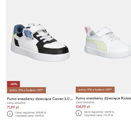
-40%
extra -5% z kodem: OFF*
extra -5% z kodem: OFF*
Puma sneakersy dziecięce Ricki
Puma sneakersy dziecięce Caven 2.0 Trolls 2 PS
Cena aktualna:
Cena aktualna:
104,99 zł
71,99 zł
Cena regularna:
129,99 zł
Cena regularna:
239,99 zł
Najniższa cena:
114,99 zł
Najniższa cena:
119,99 zł