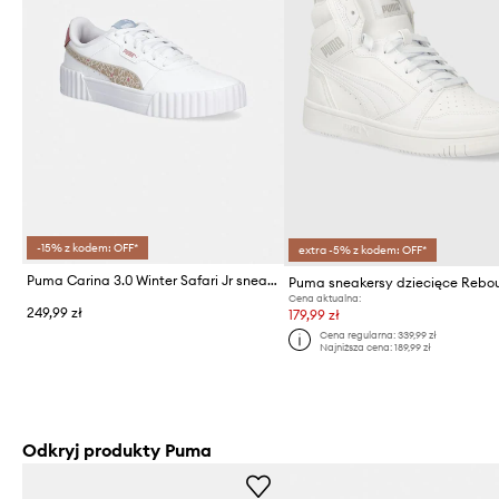
-15% z kodem: OFF*
extra -5% z kodem: OFF*
Puma Carina 3.0 Winter Safari Jr sneakersy dziecięce
Cena aktualna:
249,99 zł
179,99 zł
Cena regularna:
339,99 zł
Najniższa cena:
189,99 zł
Odkryj produkty Puma