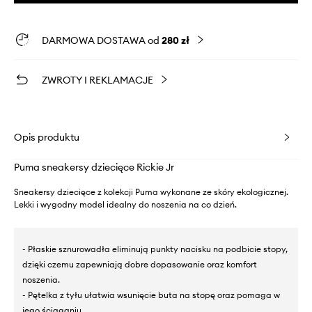
DARMOWA DOSTAWA od
280 zł
ZWROTY I REKLAMACJE
Opis produktu
Puma sneakersy dziecięce Rickie Jr
Sneakersy dziecięce z kolekcji Puma wykonane ze skóry ekologicznej.
Lekki i wygodny model idealny do noszenia na co dzień.
- Płaskie sznurowadła eliminują punkty nacisku na podbicie stopy,
dzięki czemu zapewniają dobre dopasowanie oraz komfort
noszenia.
- Pętelka z tyłu ułatwia wsunięcie buta na stopę oraz pomaga w
jego ściąganiu.