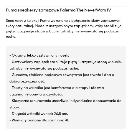
Puma sneakersy zamszowe Palermo The NeverWorn IV
Sneakersy z kolekcji Puma wykonane z połączenia skóry zamszowej i
skóry naturalnej. Model z usztywnionym zapiętkiem, który stabilizuje
piętę i utrzymuje stopę w bucie, tak aby nie wysuwała się podczas
ruchu.
- Okrągły, lekko usztywniony nosek.
- Usztywniony zapiętek stabilizuje piętę i utrzymuje stopę w bucie,
tak aby nie wysuwała się podczas ruchu.
- Gumowa, żłobiona podeszwa zewnętrzna jest trwała i dba o
dobrą przyczepność.
- Tekstylna wkładka jest komfortowa dla stopy i ułatwia
utrzymanie obuwia w czystości.
- Klasyczne sznurowanie umożliwia indywidualne dopasowanie do
stopy.
- Długość wkładki wynosi: 26,5 cm.
- Wymiary podane dla rozmiaru: 41.