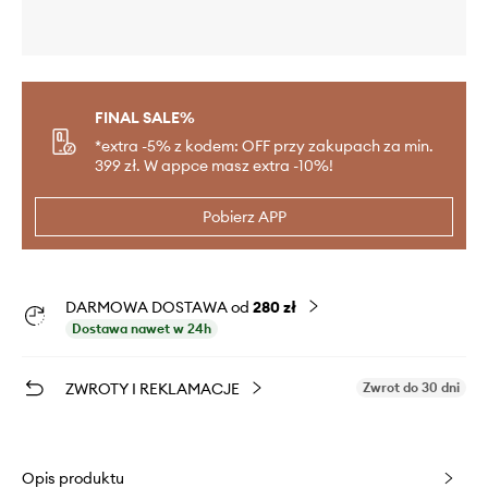
FINAL SALE%
*extra -5% z kodem: OFF przy zakupach za min.
399 zł. W appce masz extra -10%!
Pobierz APP
DARMOWA DOSTAWA od
280 zł
Dostawa nawet w 24h
ZWROTY I REKLAMACJE
Zwrot do 30 dni
Opis produktu