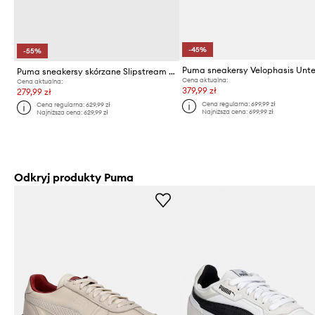
-45%
-55%
Puma sneakersy skórzane Slipstream Lo
Cena aktualna:
Cena aktualna:
379,99 zł
279,99 zł
Cena regularna:
699,99 zł
Cena regularna:
629,99 zł
Najniższa cena:
699,99 zł
Najniższa cena:
629,99 zł
Odkryj produkty Puma