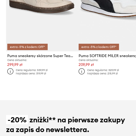
extra -5% z kodem: OFF*
extra -5% z kodem: OFF*
Puma sneakersy skórzane Super Team Palais Artisan
Cena aktualna:
Cena aktualna:
299,99 zł
209,99 zł
Cena regularna:
539,99 zł
Cena regularna:
329,99 zł
Najniższa cena:
319,99 zł
Najniższa cena:
218,99 zł
-20%
zniżki** na pierwsze zakupy
za zapis do newslettera.