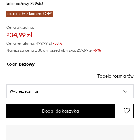
kolor beżowy 399656
extra -5% z kodem: OFF*
Cena aktualna:
234,99 zł
Cena regularna:
499,99 zł
-53%
Najniższa cena z 30 dni przed obniżką:
259,99 zł
 -9%
Kolor:
beżowy
Tabela rozmiarów
Wybierz rozmiar
Dodaj do koszyka