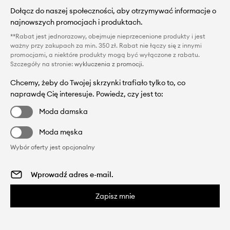
Dołącz do naszej społeczności, aby otrzymywać informacje o
najnowszych promocjach i produktach.
**Rabat jest jednorazowy, obejmuje nieprzecenione produkty i jest
ważny przy zakupach za min. 350 zł. Rabat nie łączy się z innymi
promocjami, a niektóre produkty mogą być wyłączone z rabatu.
Szczegóły na stronie:
wykluczenia z promocji
.
Chcemy, żeby do Twojej skrzynki trafiało tylko to, co
naprawdę Cię interesuje. Powiedz, czy jest to:
Moda damska
Moda męska
Wybór oferty jest opcjonalny
Zapisz mnie