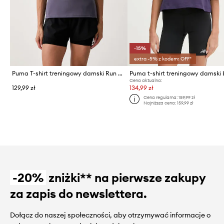
-15%
extra -5% z kodem: OFF*
Puma T-shirt treningowy damski Run Velocity
Cena aktualna:
129,99 zł
134,99 zł
Cena regularna:
159,99 zł
Najniższa cena:
159,99 zł
-20%
zniżki** na pierwsze zakupy
za zapis do newslettera.
Dołącz do naszej społeczności, aby otrzymywać informacje o