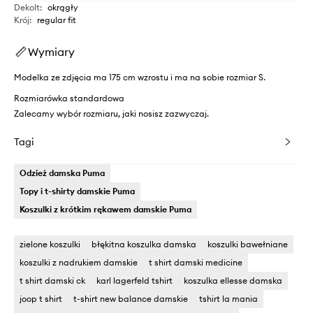
Dekolt
:
okrągły
Krój
:
regular fit
Wymiary
Modelka ze zdjęcia ma 175 cm wzrostu i ma na sobie rozmiar S.
Rozmiarówka standardowa
Zalecamy wybór rozmiaru, jaki nosisz zazwyczaj.
Tagi
Odzież damska Puma
Topy i t-shirty damskie Puma
Koszulki z krótkim rękawem damskie Puma
zielone koszulki
błękitna koszulka damska
koszulki bawełniane
koszulki z nadrukiem damskie
t shirt damski medicine
t shirt damski ck
karl lagerfeld tshirt
koszulka ellesse damska
joop t shirt
t-shirt new balance damskie
tshirt la mania