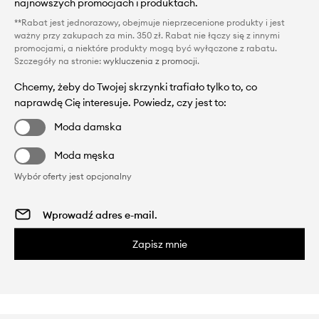
najnowszych promocjach i produktach.
**Rabat jest jednorazowy, obejmuje nieprzecenione produkty i jest
ważny przy zakupach za min. 350 zł. Rabat nie łączy się z innymi
promocjami, a niektóre produkty mogą być wyłączone z rabatu.
Szczegóły na stronie:
wykluczenia z promocji
.
Chcemy, żeby do Twojej skrzynki trafiało tylko to, co
naprawdę Cię interesuje. Powiedz, czy jest to:
Moda damska
Moda męska
Wybór oferty jest opcjonalny
Zapisz mnie