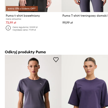
extra -5% z kodem: OFF*
Puma t-shirt bawełniany
Cena aktualna:
73,99 zł
99,99 zł
Cena regularna:
109,99 zł
Najniższa cena:
77,99 zł
Odkryj produkty Puma