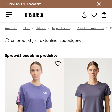
FINAL SALE %
Szczegóły
Oszczędzaj z Answear Club >
Answear
Ona
Odzież
Topy i t-shirty
Z krótkim rękawem
P
Ten produkt jest aktualnie niedostępny
Sprawdź podobne produkty