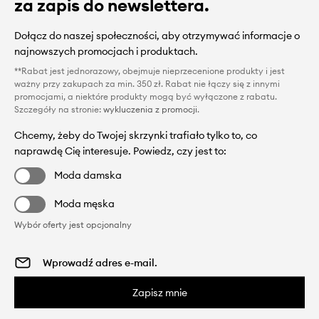
za zapis do newslettera.
Dołącz do naszej społeczności, aby otrzymywać informacje o
najnowszych promocjach i produktach.
**Rabat jest jednorazowy, obejmuje nieprzecenione produkty i jest
ważny przy zakupach za min. 350 zł. Rabat nie łączy się z innymi
promocjami, a niektóre produkty mogą być wyłączone z rabatu.
Szczegóły na stronie:
wykluczenia z promocji
.
Chcemy, żeby do Twojej skrzynki trafiało tylko to, co
naprawdę Cię interesuje. Powiedz, czy jest to:
Moda damska
Moda męska
Wybór oferty jest opcjonalny
Zapisz mnie