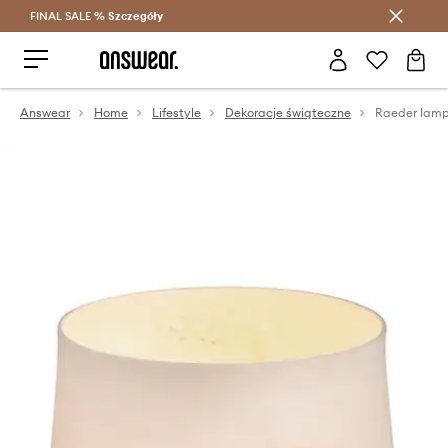
FINAL SALE %
Szczegóły
Oszczędzaj z Answear Club >
Answear
Home
Lifestyle
Dekoracje świąteczne