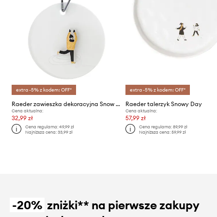
extra -5% z kodem: OFF*
extra -5% z kodem: OFF*
Raeder zawieszka dekoracyjna Snow Day
Raeder talerzyk Snowy Day
Cena aktualna:
Cena aktualna:
32,99 zł
57,99 zł
Cena regularna:
49,99 zł
Cena regularna:
89,99 zł
Najniższa cena:
33,99 zł
Najniższa cena:
59,99 zł
-20%
zniżki** na pierwsze zakupy