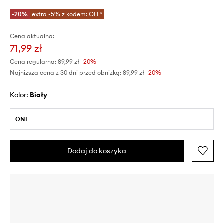
-20%
extra -5% z kodem: OFF*
Cena aktualna:
71,99 zł
Cena regularna:
89,99 zł
-20%
Najniższa cena z 30 dni przed obniżką:
89,99 zł
 -20%
Kolor:
biały
ONE
Dodaj do koszyka