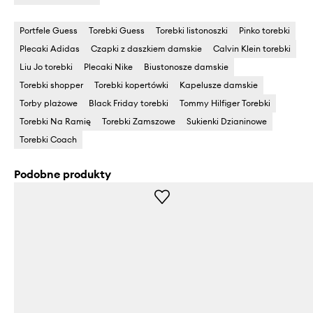
Portfele Guess
Torebki Guess
Torebki listonoszki
Pinko torebki
Plecaki Adidas
Czapki z daszkiem damskie
Calvin Klein torebki
Liu Jo torebki
Plecaki Nike
Biustonosze damskie
Torebki shopper
Torebki kopertówki
Kapelusze damskie
Torby plażowe
Black Friday torebki
Tommy Hilfiger Torebki
Torebki Na Ramię
Torebki Zamszowe
Sukienki Dzianinowe
Torebki Coach
Podobne produkty