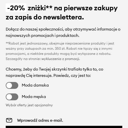
-20%
zniżki** na pierwsze zakupy
za zapis do newslettera.
Dołącz do naszej społeczności, aby otrzymywać informacje o
najnowszych promocjach i produktach.
**Rabat jest jednorazowy, obejmuje nieprzecenione produkty i jest
ważny przy zakupach za min. 350 zł. Rabat nie łączy się z innymi
promocjami, a niektóre produkty mogą być wyłączone z rabatu.
Szczegóły na stronie:
wykluczenia z promocji
.
Chcemy, żeby do Twojej skrzynki trafiało tylko to, co
naprawdę Cię interesuje. Powiedz, czy jest to:
Moda damska
Moda męska
Wybór oferty jest opcjonalny