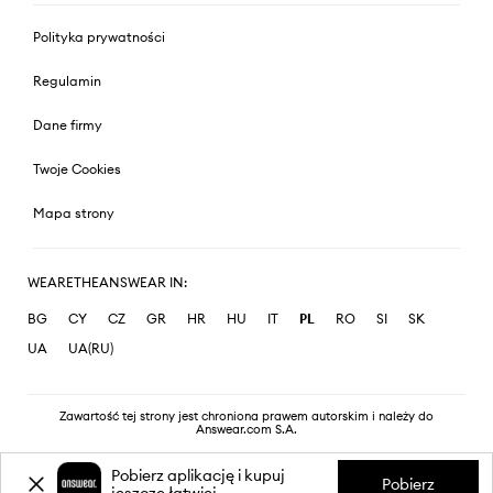
Polityka prywatności
Regulamin
Dane firmy
Twoje Cookies
Mapa strony
WEARETHEANSWEAR IN:
BG
CY
CZ
GR
HR
HU
IT
PL
RO
SI
SK
UA
UA(RU)
Zawartość tej strony jest chroniona prawem autorskim i należy do
Answear.com S.A.
Pobierz aplikację i kupuj
Pobierz
jeszcze łatwiej.