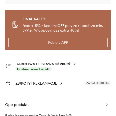
FINAL SALE%
*extra -5% z kodem: OFF przy zakupach za min.
399 zł. W appce masz extra -10%!
Pobierz APP
DARMOWA DOSTAWA od
280 zł
Dostawa nawet w 24h
ZWROTY I REKLAMACJE
Zwrot do 30 dni
Opis produktu
Rains kosmetyczka Texel Wash Bag W3