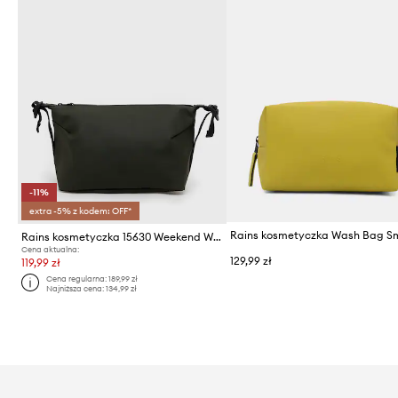
-11%
extra -5% z kodem: OFF*
Rains kosmetyczka 15630 Weekend Wash Bag
Cena aktualna:
129,99 zł
119,99 zł
Cena regularna:
189,99 zł
Najniższa cena:
134,99 zł