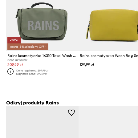
-30%
extra -5% z kodem: OFF*
Rains kosmetyczka 16310 Texel Wash Bag W3
Cena aktualna:
209,99 zł
129,99 zł
Cena regularna:
299,99 zł
Najniższa cena:
299,99 zł
Odkryj produkty Rains