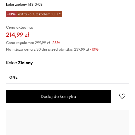
kolor zielony 16310-03
-10%
extra -5% z kodem: OFF*
Cena aktualna:
214,99 zł
Cena regularna:
299,99 zł
-28%
Najniższa cena z 30 dni przed obniżką:
239,99 zł
 -10%
Kolor:
zielony
ONE
Dodaj do koszyka