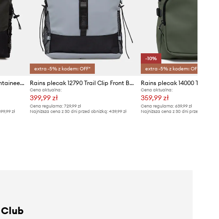
-10%
extra -5% z kodem: OFF*
extra -5% z kodem: OFF*
Rains plecak 14270 Trail Mountaineer Rolltop W3
Rains plecak 12790 Trail Clip Front Backpack W3
Cena aktualna:
Cena aktualna:
399,99 zł
359,99 zł
Cena regularna:
729,99 zł
Cena regularna:
639,99 zł
99,99 zł
Najniższa cena z 30 dni przed obniżką:
439,99 zł
Najniższa cena z 30 dni przed obniżką
 Club