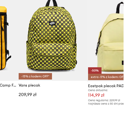
-50%
-15% z kodem: OFF*
extra -5% z kodem: OFF*
The North Face plecak Base Camp Fuse Box
Vans plecak
Eastpak plecak PADDED P
Cena aktualna:
209,99 zł
114,99 zł
Cena regularna:
229,99 zł
Najniższa cena z 30 dni przed obniżką