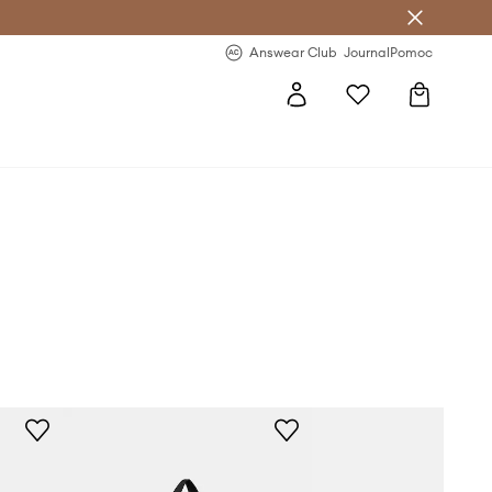
letter >
Regularne nowości >
Answear Club
Journal
Pomoc