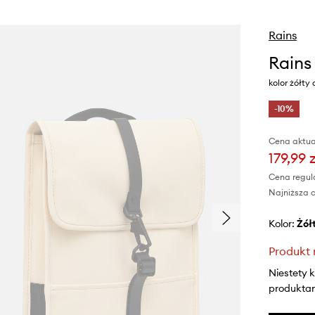
Rains
Rains
kolor żółty
-10%
Cena aktua
179,99 z
Cena regul
Najniższa c
Kolor:
żół
Produkt 
Niestety 
produktami