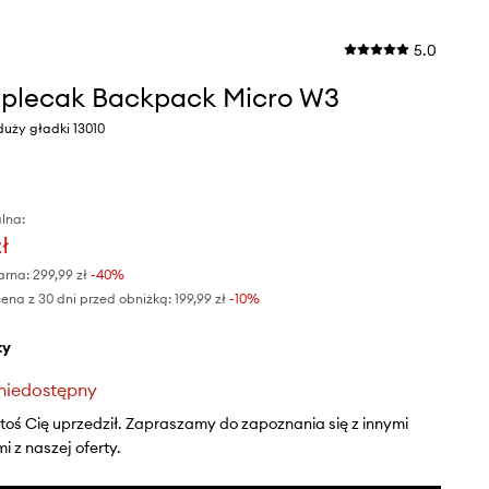
5.0
 plecak Backpack Micro W3
 duży gładki 13010
lna:
ł
arna:
299,99 zł
-40%
ena z 30 dni przed obniżką:
199,99 zł
 -10%
ty
niedostępny
ktoś Cię uprzedził. Zapraszamy do zapoznania się z innymi
 z naszej oferty.