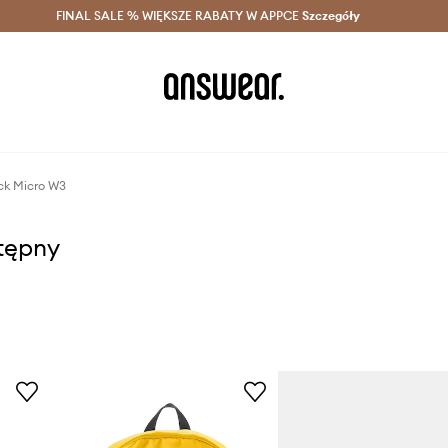
szczędzaj z Answear Club >
FINAL SALE % WIĘKSZE RABATY W APPCE
Dostawa nawet w 24h >
Szczegóły
News
ck Micro W3
stępny