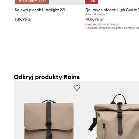
-15% z kodem: OFF*
-19%
Salewa plecak Ultralight 22L
Cena aktualna:
189,99 zł
409,99 zł
Cena regularna:
509,99 zł
Najniższa cena z 30 dni przed obniżką:
50
Odkryj produkty Rains