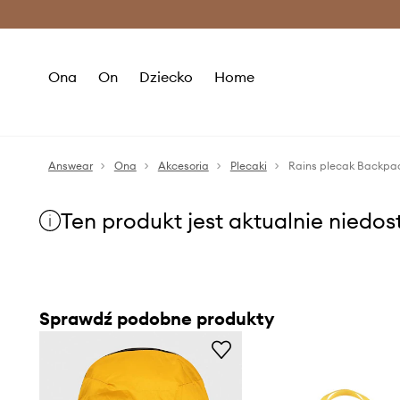
Premium Fashion Benefits >
O
Ona
On
Dziecko
Home
Answear
Ona
Akcesoria
Plecaki
Rains plecak Backpa
Ten produkt jest aktualnie niedo
Sprawdź podobne produkty