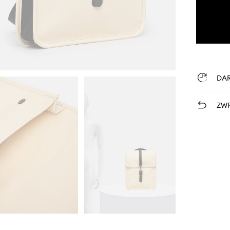
DA
ZWR