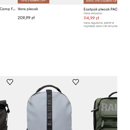
-15% z kodem: OFF*
extra -5% z kodem: OFF*
The North Face plecak Base Camp Fuse Box
Vans plecak
Eastpak plecak PADDED P
Cena aktualna:
209,99 zł
114,99 zł
Cena regularna:
229,99 zł
Najniższa cena z 30 dni przed obniżką