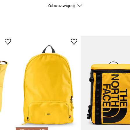
Zobacz więcej
iałanie wody. Produkt w
ala na większy komfort
ie gwarantuje jednak