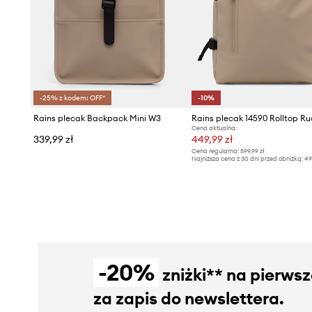
-25% z kodem: OFF*
-10%
Rains plecak Backpack Mini W3
Cena aktualna:
339,99 zł
449,99 zł
Cena regularna:
599,99 zł
Najniższa cena z 30 dni przed obniżką:
49
-20%
zniżki** na pierws
za zapis do newslettera.