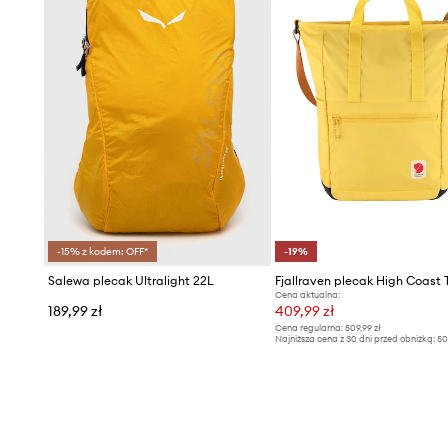
-15% z kodem: OFF*
-19%
Salewa plecak Ultralight 22L
Cena aktualna:
189,99 zł
409,99 zł
Cena regularna:
509,99 zł
Najniższa cena z 30 dni przed obniżką:
50