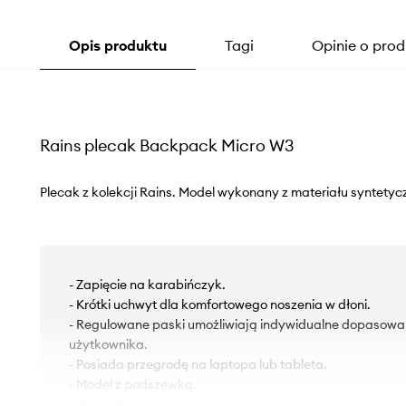
Opis produktu
Tagi
Opinie o prod
Rains plecak Backpack Micro W3
Plecak z kolekcji Rains. Model wykonany z materiału syntetyc
- Zapięcie na karabińczyk.
- Krótki uchwyt dla komfortowego noszenia w dłoni.
- Regulowane paski umożliwiają indywidualne dopasowan
użytkownika.
- Posiada przegrodę na laptopa lub tableta.
- Model z podszewką.
- Mieści format A4.