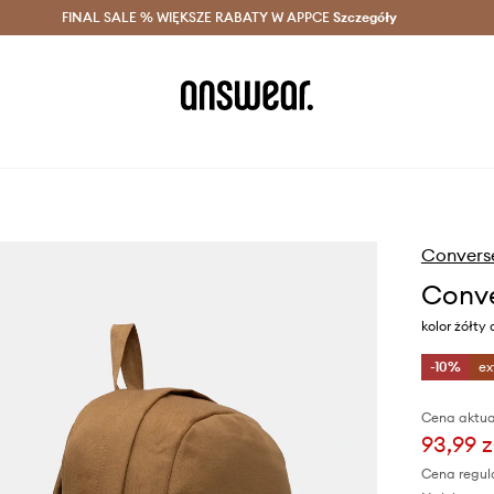
szczędzaj z Answear Club >
FINAL SALE % WIĘKSZE RABATY W APPCE
Dostawa nawet w 24h >
Szczegóły
News
Convers
Conve
kolor żółty
-10%
ex
Cena aktua
93,99 z
Cena regul