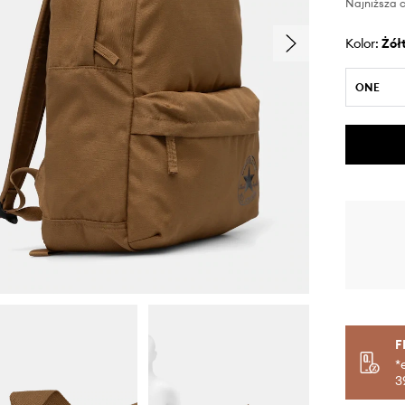
Najniższa c
Kolor:
żół
ONE
F
*
3