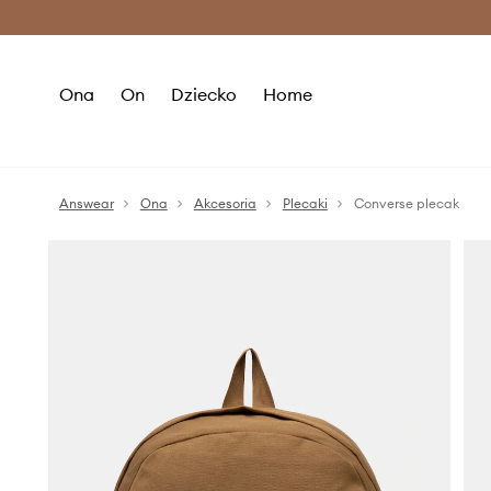
Premium Fashion Benefits >
O
Ona
On
Dziecko
Home
Answear
Ona
Akcesoria
Plecaki
Converse plecak