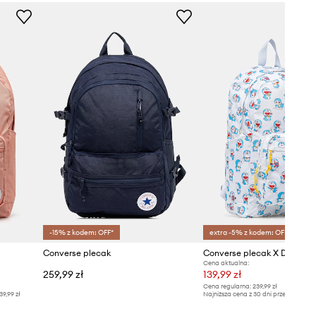
-15% z kodem: OFF*
extra -5% z kodem: OFF*
Converse plecak
Cena aktualna:
259,99 zł
139,99 zł
Cena regularna:
239,99 zł
39,99 zł
Najniższa cena z 30 dni przed obniżką