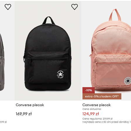
-10%
extra -5% z kodem: OFF*
Converse plecak
Converse plecak
Cena aktualna:
169,99 zł
124,99 zł
Cena regularna:
219,99 zł
9,99 zł
Najniższa cena z 30 dni przed obniżką:
1