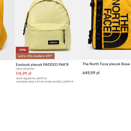
-50%
extra -5% z kodem: OFF*
Eastpak plecak PADDED PAK'R
Cena aktualna:
649,99 zł
114,99 zł
Cena regularna:
229,99 zł
Najniższa cena z 30 dni przed obniżką:
229,99 zł