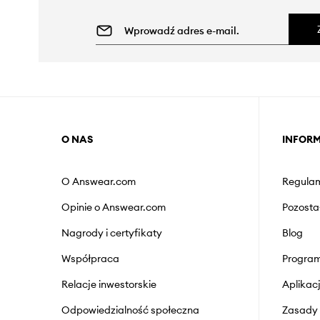
O NAS
INFOR
O Answear.com
Regulam
Opinie o Answear.com
Pozosta
Nagrody i certyfikaty
Blog
Współpraca
Program
Relacje inwestorskie
Aplika
Odpowiedzialność społeczna
Zasady 