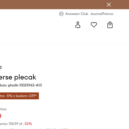
letter >
Regularne nowości >
Answear Club
Journal
Pomoc
e
rse plecak
 duży gładki 10025962-A13
tra -5% z kodem: OFF*
lna:
ł
arna:
139,99 zł
-32%