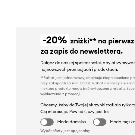
-20%
zniżki** na pierws
za zapis do newslettera.
Dołącz do naszej społeczności, aby otrzymywać
najnowszych promocjach i produktach.
**Rabat jest jednorazowy, obejmuje nieprzecenione pro
przy zakupach za min. 350 zł. Rabat nie łączy się z i
niektóre produkty mogą być wyłączone z rabatu. Szcze
wykluczenia z promocji
.
Chcemy, żeby do Twojej skrzynki trafiało tylko 
Cię interesuje. Powiedz, czy jest to:
Moda damska
Moda męsk
Wybór oferty jest opcjonalny