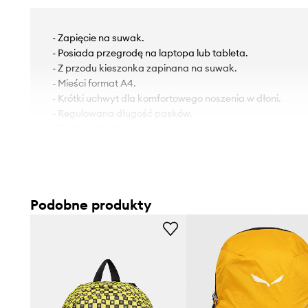
- Zapięcie na suwak.
- Posiada przegrodę na laptopa lub tableta.
- Z przodu kieszonka zapinana na suwak.
- Mieści format A4.
- Krótki uchwyt dla komfortowego noszenia w dłoni.
- Regulowana długość pasków.
- Głębokość: 11 cm.
- Wysokość: 40 cm.
- Szerokość u podstawy: 29 cm.
Podobne produkty