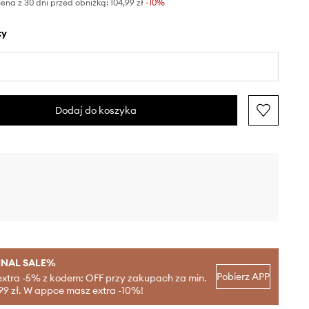
ena z 30 dni przed obniżką:
104,99 zł
 -10%
ty
Dodaj do koszyka
INAL SALE%
Pobierz APP
extra -5% z kodem: OFF przy zakupach za min.
99 zł. W appce masz extra -10%!