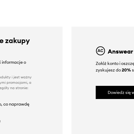
ze zakupy
Answear
 informacje o
Załóż konto i oszc
zyskujesz do
20%
s
dukty i jest ważny
nnymi promocjami, a
góły na stronie:
Dowiedz się w
to, co naprawdę
a