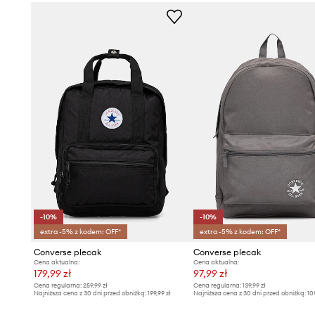
-10%
-10%
extra -5% z kodem: OFF*
extra -5% z kodem: OFF*
Converse plecak
Converse plecak
Cena aktualna:
Cena aktualna:
179,99 zł
97,99 zł
Cena regularna:
259,99 zł
Cena regularna:
139,99 zł
Najniższa cena z 30 dni przed obniżką:
199,99 zł
Najniższa cena z 30 dni przed obniżką:
10