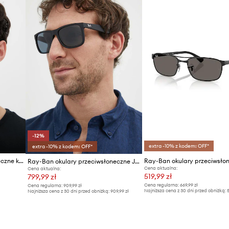
-12%
extra -10% z kodem: OFF*
extra -10% z kodem: OFF*
Ray-Ban okulary przeciwsłoneczne kwadratowe męskie
Ray-Ban okulary przeciwsło
Ray-Ban okulary przeciwsłoneczne JUSTIN
Cena aktualna:
Cena aktualna:
519,99 zł
799,99 zł
Cena regularna:
669,99 zł
Cena regularna:
909,99 zł
Najniższa cena z 30 dni przed obniżką:
5
Najniższa cena z 30 dni przed obniżką:
909,99 zł