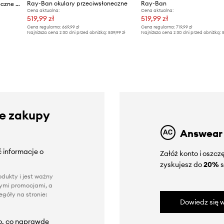
Ray-Ban okulary przeciwsłoneczne
Ray-Ban
Ray-Ban okulary przeciwsłoneczne CHRIS
Cena aktualna:
Cena aktualna:
519,99 zł
519,99 zł
Cena regularna:
669,99 zł
Cena regularna:
719,99 zł
Najniższa cena z 30 dni przed obniżką:
539,99 zł
Najniższa cena z 30 dni przed obniżką:
5
ze zakupy
Answear
 informacje o
Załóż konto i oszc
zyskujesz do
20%
s
dukty i jest ważny
nnymi promocjami, a
góły na stronie:
Dowiedz się w
to, co naprawdę