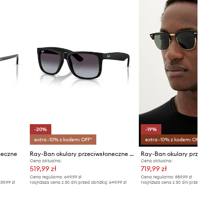
-20%
-19%
extra -10% z kodem: OFF*
extra -10% z kodem: OFF*
neczne
Ray-Ban okulary przeciwsłoneczne męskie JUSTIN
Cena aktualna:
Cena aktualna:
519,99 zł
719,99 zł
Cena regularna:
649,99 zł
Cena regularna:
889,99 zł
39,99 zł
Najniższa cena z 30 dni przed obniżką:
649,99 zł
Najniższa cena z 30 dni przed obniżką