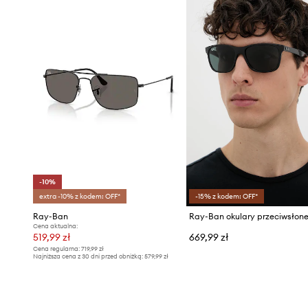
-10%
extra -10% z kodem: OFF*
-15% z kodem: OFF*
Ray-Ban
Cena aktualna:
519,99 zł
669,99 zł
Cena regularna:
719,99 zł
Najniższa cena z 30 dni przed obniżką:
579,99 zł