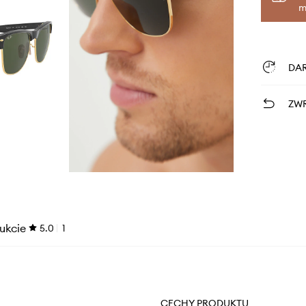
m
DA
ZWR
ukcie
5.0
1
CECHY PRODUKTU