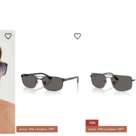
-10%
extra -10% z kodem: OFF*
extra -10% z kodem: OFF*