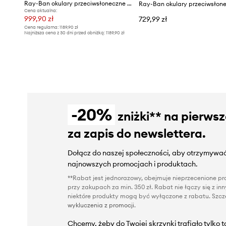
Ray-Ban okulary przeciwsłoneczne SCUDERIA FERRARI COLLECTION
Cena aktualna:
999,90 zł
729,99 zł
Cena regularna:
1189,90 zł
Najniższa cena z 30 dni przed obniżką:
1189,90 zł
-20%
zniżki** na pierws
za zapis do newslettera.
Dołącz do naszej społeczności, aby otrzymywać
najnowszych promocjach i produktach.
**Rabat jest jednorazowy, obejmuje nieprzecenione pro
przy zakupach za min. 350 zł. Rabat nie łączy się z i
niektóre produkty mogą być wyłączone z rabatu. Szcze
wykluczenia z promocji
.
Chcemy, żeby do Twojej skrzynki trafiało tylko 