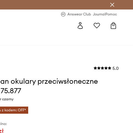
letter >
Regularne nowości >
Answear Club
Journal
Pomoc
5.0
an okulary przeciwsłoneczne
75.877
r czarny
% z kodem: OFF*
lna:
zł