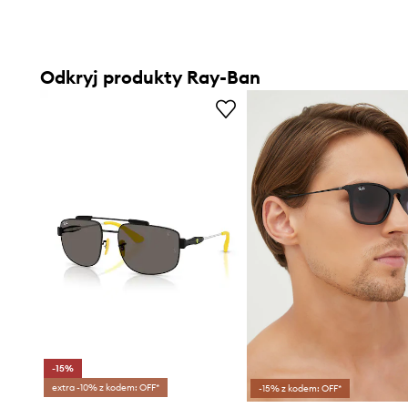
Odkryj produkty Ray-Ban
-15%
extra -10% z kodem: OFF*
-15% z kodem: OFF*