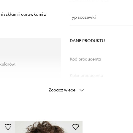
i szkłami i oprawkami z
Typ soczewki
DANE PRODUKTU
Kod producenta
kularów.
Kolor producenta
Zobacz więcej
Kolor
Marka
ID Produktu