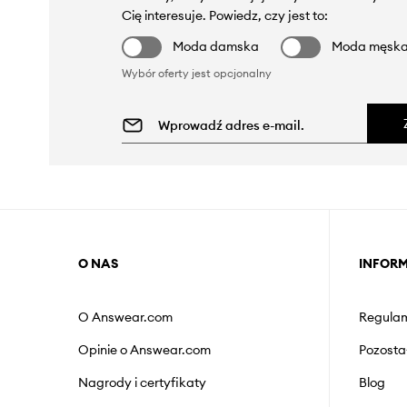
Cię interesuje. Powiedz, czy jest to:
Moda damska
Moda męsk
Wybór oferty jest opcjonalny
O NAS
INFOR
O Answear.com
Regulam
Opinie o Answear.com
Pozosta
Nagrody i certyfikaty
Blog