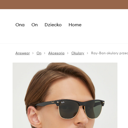
Premium Fashion Benefits >
O
Ona
On
Dziecko
Home
Answear
On
Akcesoria
Okulary
Ray-Ban okulary prze