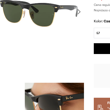
Cena regul
Najniższa c
Kolor:
cz
57
F
*