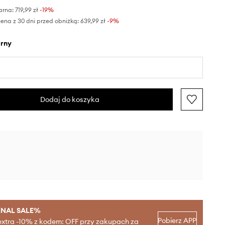
arna:
719,99 zł
-19%
ena z 30 dni przed obniżką:
639,99 zł
 -9%
arny
Dodaj do koszyka
INAL SALE%
Pobierz APP
extra -10% z kodem: OFF przy zakupach za