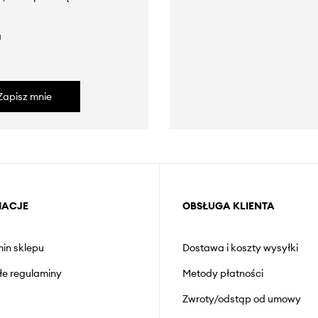
a
Zapisz mnie
MACJE
OBSŁUGA KLIENTA
in sklepu
Dostawa i koszty wysyłki
łe regulaminy
Metody płatności
Zwroty/odstąp od umowy