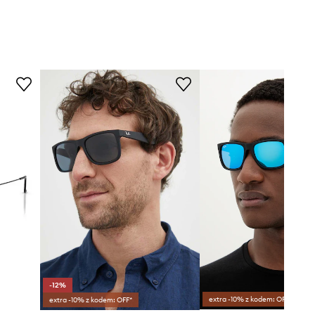
-12%
extra -10% z kodem: OFF*
extra -10% z kodem: OFF*