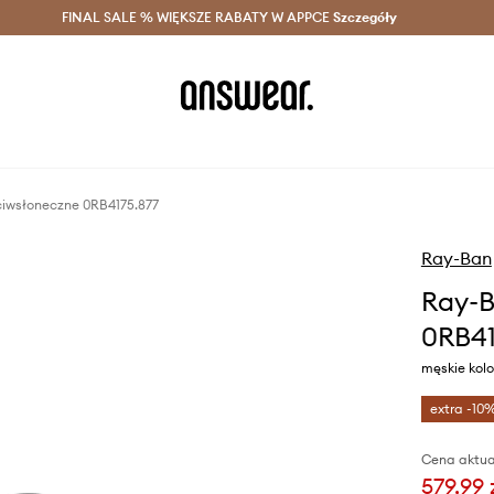
szczędzaj z Answear Club >
FINAL SALE % WIĘKSZE RABATY W APPCE
Dostawa nawet w 24h >
Szczegóły
News
ciwsłoneczne 0RB4175.877
Ray-Ban
Ray-B
0RB41
męskie kolo
extra -10
Cena aktua
579,99 