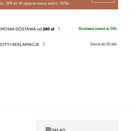
in. 399 zł. W appce masz extra -15%!
RMOWA DOSTAWA od
280 zł
Dostawa nawet w 24h
OTY I REKLAMACJE
Zwrot do 30 dni
SKŁAD