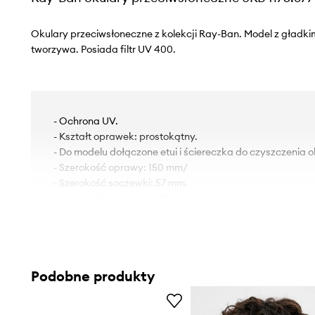
Okulary przeciwsłoneczne z kolekcji Ray-Ban. Model z gładkim
tworzywa. Posiada filtr UV 400.
- Ochrona UV.
- Kształt oprawek: prostokątny.
- Do modelu dołączone etui i ściereczka do czyszczenia o
- Szerokość oprawy: 150 mm/
- Szerokość soczewki: 57 mm.
- Wysokość soczewki: 47,1 mm.
- Długość zausznika: 145 mm.
Podobne produkty