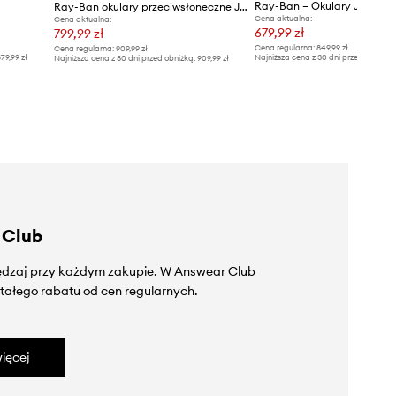
Ray-Ban – Okulary JUSTIN
Ray-Ban okulary przeciwsłoneczne JUSTIN
Cena aktualna:
Cena aktualna:
679,99 zł
799,99 zł
Cena regularna:
849,99 zł
Cena regularna:
909,99 zł
79,99 zł
Najniższa cena z 30 dni przed obniżką
Najniższa cena z 30 dni przed obniżką:
909,99 zł
 Club
zędzaj przy każdym zakupie. W Answear Club
tałego rabatu od cen regularnych.
ięcej