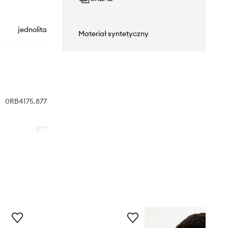
jednolita
Materiał syntetyczny
0RB4175.877
877
czarny
Ray-Ban