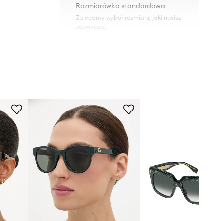
Rozmiarówka standardowa
Zalecamy wybór rozmiaru, jaki nosisz
zazwyczaj.
0RB3719
DANE TECHNICZNE
zielony
Powłoki i właściwości soczewek
:
UV400
Ray-Ban
Kategoria filtra
:
Kat. 3
Polaryzacja
:
nie