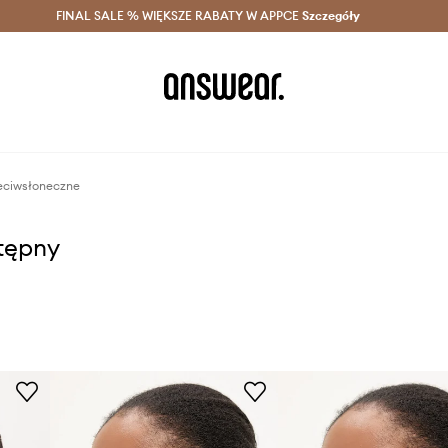
szczędzaj z Answear Club >
FINAL SALE % WIĘKSZE RABATY W APPCE
Dostawa nawet w 24h >
Szczegóły
News
eciwsłoneczne
stępny