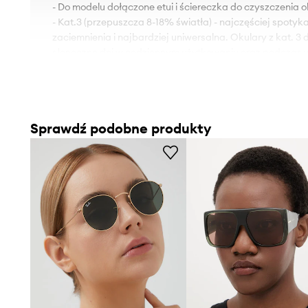
- Do modelu dołączone etui i ściereczka do czyszczenia o
- Kat.3 (przepuszcza 8-18% światła) - najczęściej spotyka
zaciemnienia i najbardziej uniwersalna. Okulary z kat. 3
słoneczne dni w codziennym użytkowaniu oraz podczas 
kraje.
- Szerokość oprawy: 145 mm.
- Szerokość soczewki: 53 mm.
Sprawdź podobne produkty