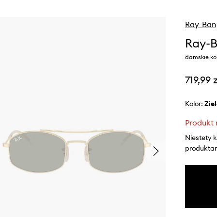
Ray-Ban
Ray-B
damskie kol
719,99 z
Kolor:
zi
Produkt 
Niestety 
produktami