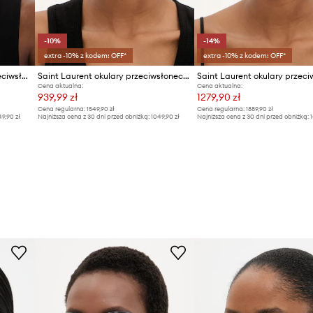
-10%
-14%
extra -10% z kodem: OFF*
extra -10% z kodem: OFF*
Victoria Beckham okulary przeciwsłoneczne damskie
Saint Laurent okulary przeciwsłoneczne
Cena aktualna:
Cena aktualna:
939,99 zł
1279,90 zł
Cena regularna:
1549,90 zł
Cena regularna:
1889,90 zł
49,90 zł
Najniższa cena z 30 dni przed obniżką:
1049,90 zł
Najniższa cena z 30 dni przed obniżką:
1