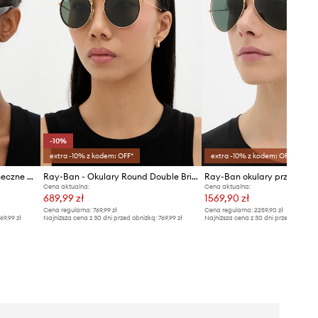
-10%
extra -10% z kodem: OFF*
extra -10% z kodem: OFF*
Ray-Ban okulary przeciwsłoneczne damskie
Ray-Ban - Okulary Round Double Bridge
Cena aktualna:
Cena aktualna:
689,99 zł
1569,90 zł
Cena regularna:
769,99 zł
Cena regularna:
2259,90 zł
69,99 zł
Najniższa cena z 30 dni przed obniżką:
769,99 zł
Najniższa cena z 30 dni przed obniżką