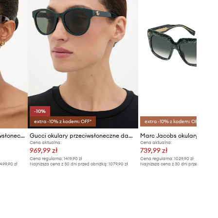
-10%
extra -10% z kodem: OFF*
extra -10% z kodem: OFF*
Saint Laurent okulary przeciwsłoneczne
Gucci okulary przeciwsłoneczne damskie
Cena aktualna:
Cena aktualna:
969,99 zł
739,99 zł
Cena regularna:
1419,90 zł
Cena regularna:
1029,90 zł
499,90 zł
Najniższa cena z 30 dni przed obniżką:
1079,90 zł
Najniższa cena z 30 dni przed obniżką