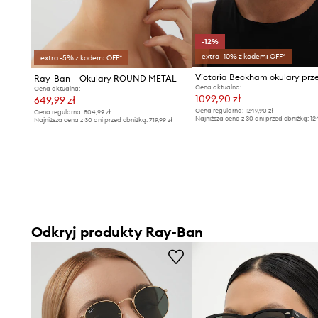
-12%
extra -10% z kodem: OFF*
extra -5% z kodem: OFF*
Ray-Ban – Okulary ROUND METAL
Cena aktualna:
Cena aktualna:
1099,90 zł
649,99 zł
Cena regularna:
1249,90 zł
Cena regularna:
804,99 zł
Najniższa cena z 30 dni przed obniżką:
12
Najniższa cena z 30 dni przed obniżką:
719,99 zł
Odkryj produkty Ray-Ban