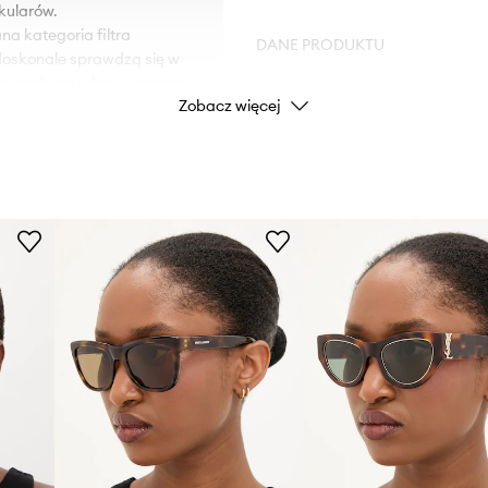
kularów.
na kategoria filtra
DANE PRODUKTU
 doskonale sprawdzą się w
wypadu na urlop w gorące
Zobacz więcej
Kod producenta
Kolor
Marka
ID Produktu