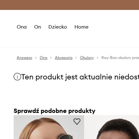
Premium Fashion Benefits >
O
Ona
On
Dziecko
Home
Answear
Ona
Akcesoria
Okulary
Ray-Ban okulary prz
Ten produkt jest aktualnie niedo
Sprawdź podobne produkty