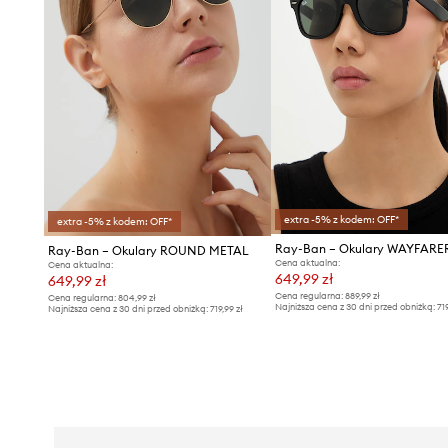
extra -5% z kodem: OFF*
extra -5% z kodem: OFF*
Ray-Ban – Okulary WAYFARE
Ray-Ban – Okulary ROUND METAL
Cena aktualna:
Cena aktualna:
649,99 zł
649,99 zł
Cena regularna:
889,99 zł
Cena regularna:
804,99 zł
Najniższa cena z 30 dni przed obniżką:
71
Najniższa cena z 30 dni przed obniżką:
719,99 zł