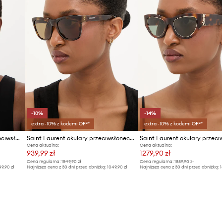
-10%
-14%
extra -10% z kodem: OFF*
extra -10% z kodem: OFF*
Victoria Beckham okulary przeciwsłoneczne damskie
Saint Laurent okulary przeciwsłoneczne
Cena aktualna:
Cena aktualna:
939,99 zł
1279,90 zł
Cena regularna:
1549,90 zł
Cena regularna:
1889,90 zł
49,90 zł
Najniższa cena z 30 dni przed obniżką:
1049,90 zł
Najniższa cena z 30 dni przed obniżką:
1