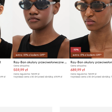
-10%
extra -10% z kodem: OFF*
extra -5% z kodem: OFF*
R
Ray-Ban okulary przeciwsłoneczne damskie
Cena aktualna:
Cena aktualna:
559,99 zł
689,99 zł
Cena regularna:
769,99 zł
Cena regularna:
769,99 zł
9,99 zł
Najniższa cena z 30 dni przed obniżką:
619,99 zł
Najniższa cena z 30 dni przed obniżką:
7