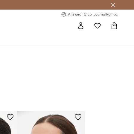
letter >
Regularne nowości >
Answear Club
Journal
Pomoc