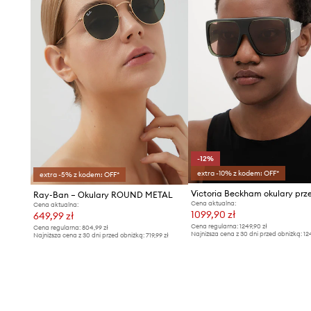
-12%
extra -10% z kodem: OFF*
extra -5% z kodem: OFF*
Ray-Ban – Okulary ROUND METAL
Cena aktualna:
Cena aktualna:
1099,90 zł
649,99 zł
Cena regularna:
1249,90 zł
Cena regularna:
804,99 zł
Najniższa cena z 30 dni przed obniżką:
12
Najniższa cena z 30 dni przed obniżką:
719,99 zł