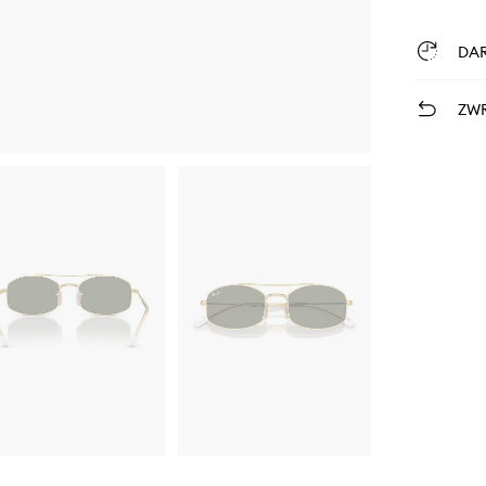
DA
ZWR