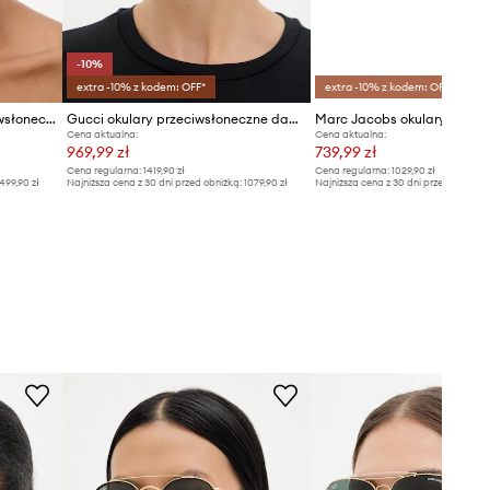
-10%
extra -10% z kodem: OFF*
extra -10% z kodem: OFF*
Saint Laurent okulary przeciwsłoneczne
Gucci okulary przeciwsłoneczne damskie
Cena aktualna:
Cena aktualna:
969,99 zł
739,99 zł
Cena regularna:
1419,90 zł
Cena regularna:
1029,90 zł
499,90 zł
Najniższa cena z 30 dni przed obniżką:
1079,90 zł
Najniższa cena z 30 dni przed obniżką