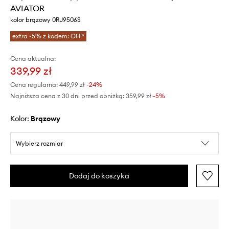
AVIATOR
kolor brązowy 0RJ9506S
extra -5% z kodem: OFF*
Cena aktualna:
339,99 zł
Cena regularna:
449,99 zł
-24%
Najniższa cena z 30 dni przed obniżką:
359,99 zł
 -5%
Kolor:
brązowy
Wybierz rozmiar
Dodaj do koszyka