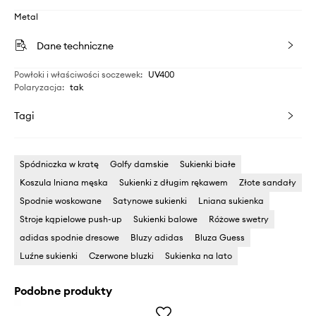
Metal
Dane techniczne
Powłoki i właściwości soczewek
:
UV400
Polaryzacja
:
tak
Tagi
Spódniczka w kratę
Golfy damskie
Sukienki białe
Koszula lniana męska
Sukienki z długim rękawem
Złote sandały
Spodnie woskowane
Satynowe sukienki
Lniana sukienka
Stroje kąpielowe push-up
Sukienki balowe
Różowe swetry
adidas spodnie dresowe
Bluzy adidas
Bluza Guess
Luźne sukienki
Czerwone bluzki
Sukienka na lato
Podobne produkty