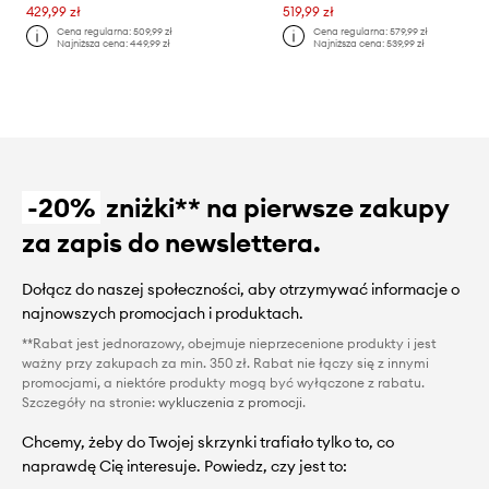
429,99 zł
519,99 zł
Cena regularna:
509,99 zł
Cena regularna:
579,99 zł
Najniższa cena:
449,99 zł
Najniższa cena:
539,99 zł
-20%
zniżki** na pierwsze zakupy
za zapis do newslettera.
Dołącz do naszej społeczności, aby otrzymywać informacje o
najnowszych promocjach i produktach.
**Rabat jest jednorazowy, obejmuje nieprzecenione produkty i jest
ważny przy zakupach za min. 350 zł. Rabat nie łączy się z innymi
promocjami, a niektóre produkty mogą być wyłączone z rabatu.
Szczegóły na stronie:
wykluczenia z promocji
.
Chcemy, żeby do Twojej skrzynki trafiało tylko to, co
naprawdę Cię interesuje. Powiedz, czy jest to: