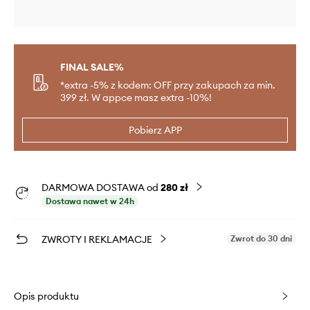
FINAL SALE%
*extra -5% z kodem: OFF przy zakupach za min.
399 zł. W appce masz extra -10%!
Pobierz APP
DARMOWA DOSTAWA od
280 zł
Dostawa nawet w 24h
ZWROTY I REKLAMACJE
Zwrot do 30 dni
Opis produktu