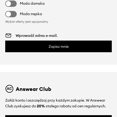
Moda damska
Moda męska
Wybór oferty jest opcjonalny
Zapisz mnie
Answear Club
Załóż konto i oszczędzaj przy każdym zakupie. W Answear
Club zyskujesz do
20%
stałego rabatu od cen regularnych.