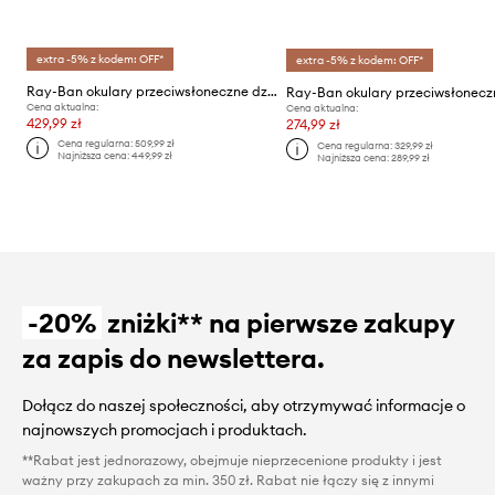
extra -5% z kodem: OFF*
extra -5% z kodem: OFF*
Ray-Ban okulary przeciwsłoneczne dziecięce
Cena aktualna:
Cena aktualna:
429,99 zł
274,99 zł
Cena regularna:
509,99 zł
Cena regularna:
329,99 zł
Najniższa cena:
449,99 zł
Najniższa cena:
289,99 zł
-20%
zniżki** na pierwsze zakupy
za zapis do newslettera.
Dołącz do naszej społeczności, aby otrzymywać informacje o
najnowszych promocjach i produktach.
**Rabat jest jednorazowy, obejmuje nieprzecenione produkty i jest
ważny przy zakupach za min. 350 zł. Rabat nie łączy się z innymi