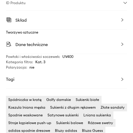
ID Produktu
Skład
Tworzywo sztuczne
Dane techniczne
Powłoki i właściwości soczewek
:
UV400
Kategoria filtra
:
Kat. 3
Polaryzacja
:
nie
Tagi
Spódniczka w kratę
Golfy damskie
Sukienki białe
Koszula lniana męska
Sukienki z długim rękawem
Złote sandały
Spodnie woskowane
Satynowe sukienki
Lniana sukienka
Stroje kąpielowe push-up
Sukienki balowe
Różowe swetry
adidas spodnie dresowe
Bluzy adidas
Bluza Guess