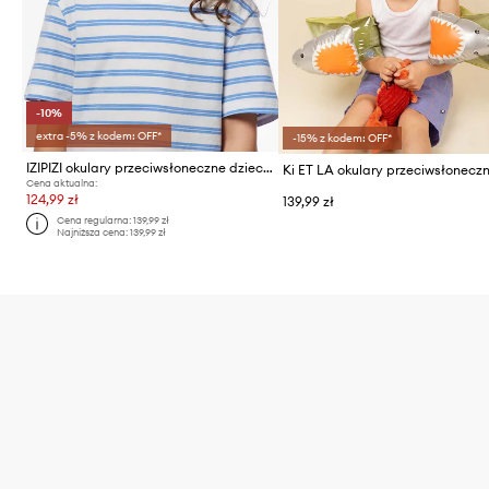
-10%
extra -5% z kodem: OFF*
-15% z kodem: OFF*
IZIPIZI okulary przeciwsłoneczne dziecięce KIDS
Cena aktualna:
124,99 zł
139,99 zł
Cena regularna:
139,99 zł
Najniższa cena:
139,99 zł