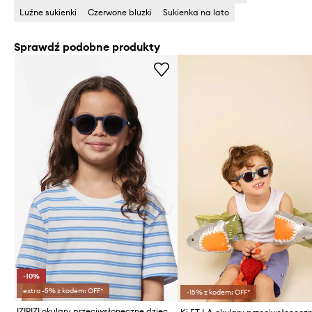
Luźne sukienki
Czerwone bluzki
Sukienka na lato
Sprawdź podobne produkty
-10%
extra -5% z kodem: OFF*
-15% z kodem: OFF*
IZIPIZI okulary przeciwsłoneczne dziecięce KIDS