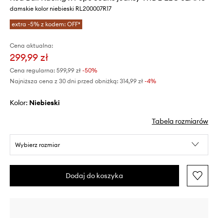
damskie kolor niebieski RL200007R17
extra -5% z kodem: OFF*
Cena aktualna:
299,99 zł
Cena regularna:
599,99 zł
-50%
Najniższa cena z 30 dni przed obniżką:
314,99 zł
 -4%
Kolor:
niebieski
Tabela rozmiarów
Wybierz rozmiar
Dodaj do koszyka