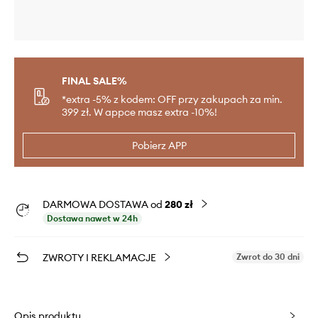
FINAL SALE%
*extra -5% z kodem: OFF przy zakupach za min.
399 zł. W appce masz extra -10%!
Pobierz APP
DARMOWA DOSTAWA od
280 zł
Dostawa nawet w 24h
ZWROTY I REKLAMACJE
Zwrot do 30 dni
Opis produktu