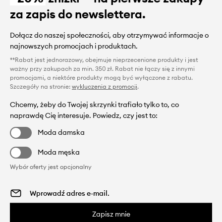
za zapis do newslettera.
Dołącz do naszej społeczności, aby otrzymywać informacje o
najnowszych promocjach i produktach.
**Rabat jest jednorazowy, obejmuje nieprzecenione produkty i jest
ważny przy zakupach za min. 350 zł. Rabat nie łączy się z innymi
promocjami, a niektóre produkty mogą być wyłączone z rabatu.
Szczegóły na stronie:
wykluczenia z promocji
.
Chcemy, żeby do Twojej skrzynki trafiało tylko to, co
naprawdę Cię interesuje. Powiedz, czy jest to:
Moda damska
Moda męska
Wybór oferty jest opcjonalny
Zapisz mnie