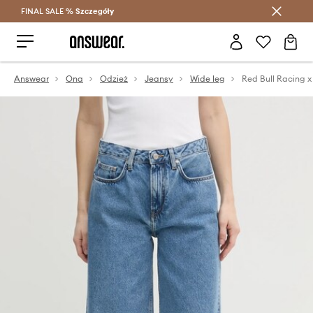
FINAL SALE %
Szczegóły
Oszczędzaj z Answear Club >
Answear
Ona
Odzież
Jeansy
Wide leg