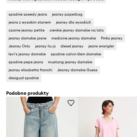
spodnie szwedy jeans
jeansy paperbag
jeans z wysokim stanem
jeansy dla wysokich
czarne jeansy petite
cienkie jeansy damskie na lato
jeansy damskie jasne
medicine jeansy damskie
Pinko jeansy
Jeansy Only
jeansy liu jo
diesel jeansy
jeans wrangler
levi's jeansy damskie
spodnie calvin klein damskie
spodnie pepe jeans
mustang jeansy damskie
jeansy elisabetta franchi
Jeansy damskie Guess
desigual spodnie
Podobne produkty