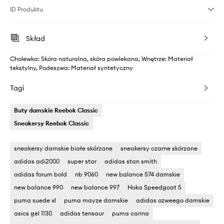
ID Produktu
Skład
Cholewka: Skóra naturalna, skóra powlekana, Wnętrze: Materiał
tekstylny, Podeszwa: Materiał syntetyczny
Tagi
Buty damskie Reebok Classic
Sneakersy Reebok Classic
sneakersy damskie białe skórzane
sneakersy czarne skórzane
adidas adi2000
super star
adidas stan smith
adidas forum bold
nb 9060
new balance 574 damskie
new balance 990
new balance 997
Hoka Speedgoat 5
puma suede xl
puma mayze damskie
adidas ozweego damskie
asics gel 1130
adidas tensaur
puma carina