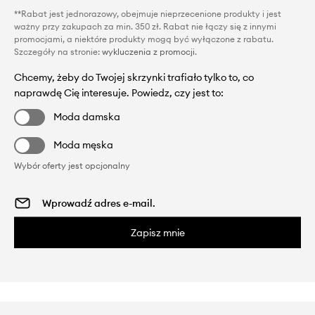
**Rabat jest jednorazowy, obejmuje nieprzecenione produkty i jest
ważny przy zakupach za min. 350 zł. Rabat nie łączy się z innymi
promocjami, a niektóre produkty mogą być wyłączone z rabatu.
Szczegóły na stronie:
wykluczenia z promocji
.
Chcemy, żeby do Twojej skrzynki trafiało tylko to, co
naprawdę Cię interesuje. Powiedz, czy jest to:
Moda damska
Moda męska
Wybór oferty jest opcjonalny
Zapisz mnie