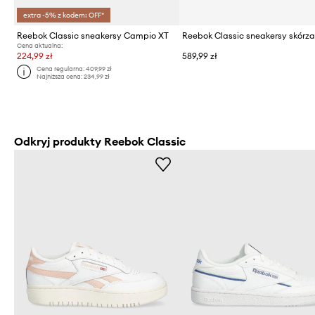
extra -5% z kodem: OFF*
Reebok Classic sneakersy Campio XT
Cena aktualna:
224,99 zł
589,99 zł
Cena regularna:
409,99 zł
Najniższa cena:
234,99 zł
Odkryj produkty Reebok Classic