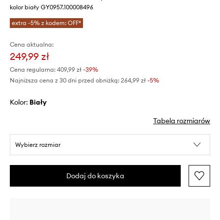
kolor biały GY0957.100008496
extra -5% z kodem: OFF*
Cena aktualna:
249,99 zł
Cena regularna:
409,99 zł
-39%
Najniższa cena z 30 dni przed obniżką:
264,99 zł
 -5%
Kolor:
biały
Tabela rozmiarów
Wybierz rozmiar
Dodaj do koszyka