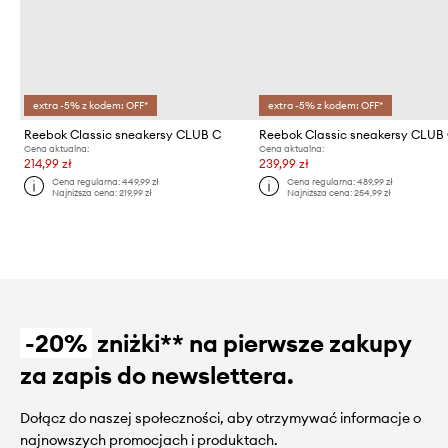
extra -5% z kodem: OFF*
extra -5% z kodem: OFF*
Reebok Classic sneakersy CLUB C
Reebok Classic sneakersy CLUB
Cena aktualna:
Cena aktualna:
214,99 zł
239,99 zł
Cena regularna:
449,99 zł
Cena regularna:
489,99 zł
Najniższa cena:
219,99 zł
Najniższa cena:
254,99 zł
-20%
zniżki** na pierwsze zakupy
za zapis do newslettera.
Dołącz do naszej społeczności, aby otrzymywać informacje o
najnowszych promocjach i produktach.