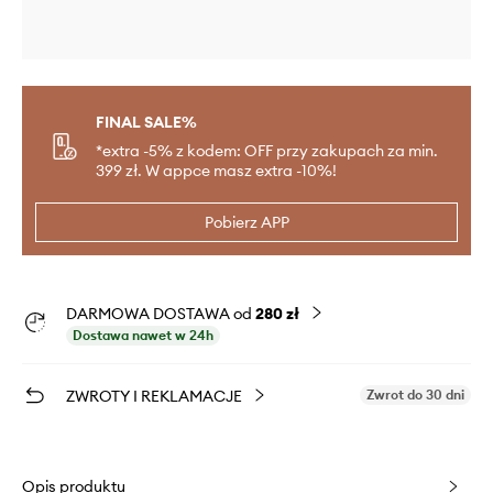
FINAL SALE%
*extra -5% z kodem: OFF przy zakupach za min.
399 zł. W appce masz extra -10%!
Pobierz APP
DARMOWA DOSTAWA od
280 zł
Dostawa nawet w 24h
ZWROTY I REKLAMACJE
Zwrot do 30 dni
Opis produktu