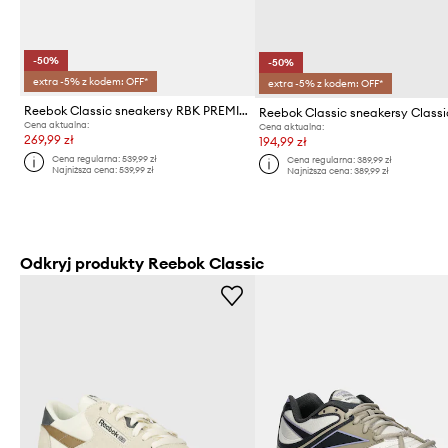
-50%
-50%
extra -5% z kodem: OFF*
extra -5% z kodem: OFF*
Reebok Classic sneakersy RBK PREMIER ROAD PLUS VI
Cena aktualna:
Cena aktualna:
269,99 zł
194,99 zł
Cena regularna:
539,99 zł
Cena regularna:
389,99 zł
Najniższa cena:
539,99 zł
Najniższa cena:
389,99 zł
Odkryj produkty Reebok Classic