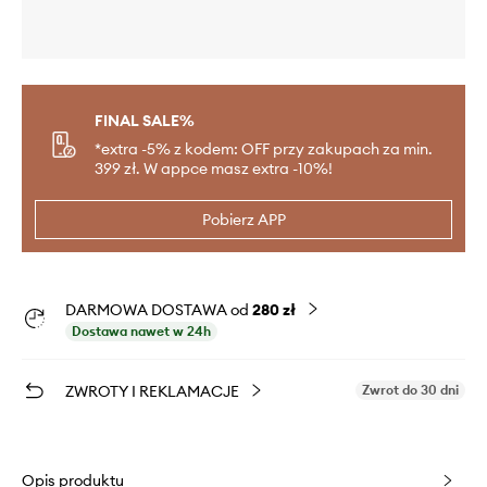
FINAL SALE%
*extra -5% z kodem: OFF przy zakupach za min.
399 zł. W appce masz extra -10%!
Pobierz APP
DARMOWA DOSTAWA od
280 zł
Dostawa nawet w 24h
ZWROTY I REKLAMACJE
Zwrot do 30 dni
Opis produktu