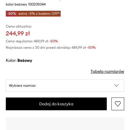
kolor beżowy 100205044
-50%
extra -5% z kodem: OFF*
Cena aktualna:
244,99 zł
Cena regularna:
489,99 zł
-50%
Najniższa cena z 30 dni przed obniżką:
489,99 zł
 -50%
Kolor:
beżowy
Tabela rozmiarów
Wybierz rozmiar
Dodaj do koszyka