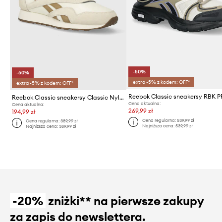
-50%
-50%
extra -5% z kodem: OFF*
extra -5% z kodem: OFF*
Reebok Classic sneakersy Classic Nylon
Cena aktualna:
Cena aktualna:
269,99 zł
194,99 zł
Cena regularna:
539,99 zł
Cena regularna:
389,99 zł
Najniższa cena:
539,99 zł
Najniższa cena:
389,99 zł
-20%
zniżki** na pierwsze zakupy
za zapis do newslettera.