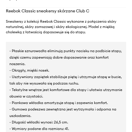
Reebok Classic sneakersy skórzane Club C
Sneakersy z kolekcji Reebok Classic wykonane z połączenia skóry
naturalnej, skóry zamszowej i skóry ekologicznej. Model z miękką
cholewką z łatwością dopasowuje się do stopy.
- Płaskie sznurowadła eliminują punkty nacisku na podbicie stopy,
dzięki czemu zapewniają dobre dopasowanie oraz komfort
noszenia.
- Okrągły, miękki nosek.
- Usztywniony zapiętek stabilizuje piętę i utrzymuje stopę w bucie,
tak aby nie wysuwała się podczas ruchu.
- Tekstylne wnętrze jest komfortowe dla stopy i ułatwia utrzymanie
obuwia w czystości.
- Piankowa wkładka amortyzuje stopę i zapewnia komfort.
- Gumowa podeszwa zewnętrzna jest wytrzymała i odporna na
uszkodzenia.
- Długość wkładki wynosi: 26,5 cm.
- Wymiary podane dla rozmiaru: 41.