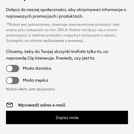
Dołącz do naszej społeczności, aby otrzymywać informacje o
najnowszych promocjach i produktach.
**Rabat jest jednorazowy, obejmuje nieprzecenione produkty i jest
ważny przy zakupach za min. 350 zł. Rabat nie łączy się z innymi
promocjami, a niektóre produkty mogą być wyłączone z rabatu.
Szczegóły na stronie:
wykluczenia z promocji
.
Chcemy, żeby do Twojej skrzynki trafiało tylko to, co
naprawdę Cię interesuje. Powiedz, czy jest to:
Moda damska
Moda męska
Wybór oferty jest opcjonalny
Zapisz mnie