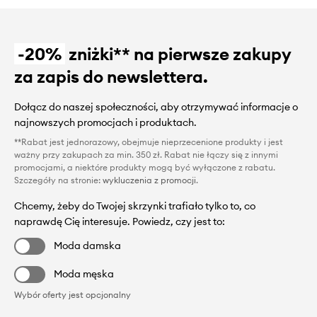
-20%
zniżki** na pierwsze zakupy
za zapis do newslettera.
Dołącz do naszej społeczności, aby otrzymywać informacje o
najnowszych promocjach i produktach.
**Rabat jest jednorazowy, obejmuje nieprzecenione produkty i jest
ważny przy zakupach za min. 350 zł. Rabat nie łączy się z innymi
promocjami, a niektóre produkty mogą być wyłączone z rabatu.
Szczegóły na stronie:
wykluczenia z promocji
.
Chcemy, żeby do Twojej skrzynki trafiało tylko to, co
naprawdę Cię interesuje. Powiedz, czy jest to:
Moda damska
Moda męska
Wybór oferty jest opcjonalny