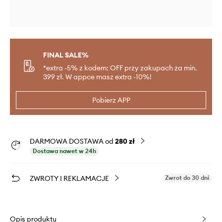
FINAL SALE%
*extra -5% z kodem: OFF przy zakupach za min.
399 zł. W appce masz extra -10%!
Pobierz APP
DARMOWA DOSTAWA od
280 zł
Dostawa nawet w 24h
ZWROTY I REKLAMACJE
Zwrot do 30 dni
Opis produktu