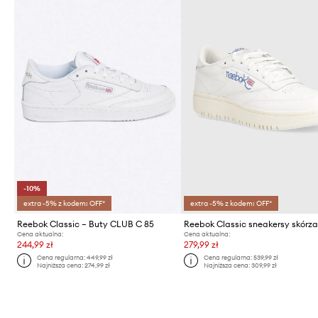
-10%
extra -5% z kodem: OFF*
extra -5% z kodem: OFF*
Reebok Classic – Buty CLUB C 85
Cena aktualna:
Cena aktualna:
244,99 zł
279,99 zł
Cena regularna:
449,99 zł
Cena regularna:
539,99 zł
Najniższa cena:
274,99 zł
Najniższa cena:
309,99 zł