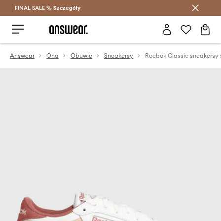
FINAL SALE %
Szczegóły
Oszczędzaj z Answear Club >
Answear
Ona
Obuwie
Sneakersy