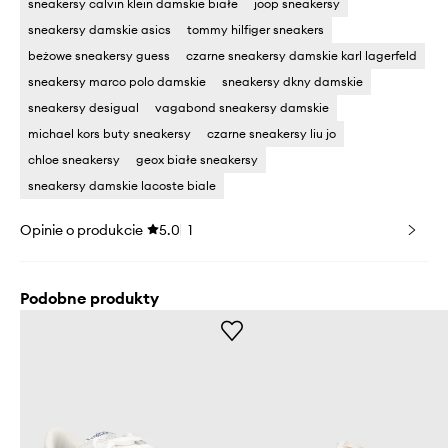
sneakersy calvin klein damskie białe
joop sneakersy
sneakersy damskie asics
tommy hilfiger sneakers
beżowe sneakersy guess
czarne sneakersy damskie karl lagerfeld
sneakersy marco polo damskie
sneakersy dkny damskie
sneakersy desigual
vagabond sneakersy damskie
michael kors buty sneakersy
czarne sneakersy liu jo
chloe sneakersy
geox białe sneakersy
sneakersy damskie lacoste biale
Opinie o produkcie
5.0
1
Podobne produkty