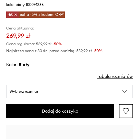
kolor biały 100074266
-50%
extra -5% z kodem: OFF*
Cena aktualna:
269,99 zł
Cena regularna:
539,99 zł
-50%
Najniższa cena z 30 dni przed obniżką:
539,99 zł
 -50%
Kolor:
biały
Tabela rozmiarów
Wybierz rozmiar
Dodaj do koszyka