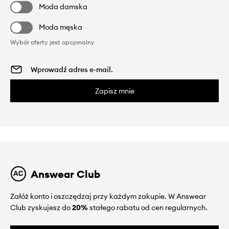
Moda damska
Moda męska
Wybór oferty jest opcjonalny
Zapisz mnie
Answear Club
Załóż konto i oszczędzaj przy każdym zakupie. W Answear
Club zyskujesz do
20%
stałego rabatu od cen regularnych.