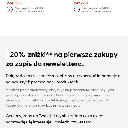
224,99 zł
249,99 zł
Cena regularna:
449,99 zł
Cena regularna:
549,99 zł
Najniższa cena:
449,99 zł
Najniższa cena:
259,99 zł
-20%
zniżki** na pierwsze zakupy
za zapis do newslettera.
Dołącz do naszej społeczności, aby otrzymywać informacje o
najnowszych promocjach i produktach.
**Rabat jest jednorazowy, obejmuje nieprzecenione produkty i jest
ważny przy zakupach za min. 350 zł. Rabat nie łączy się z innymi
promocjami, a niektóre produkty mogą być wyłączone z rabatu.
Szczegóły na stronie:
wykluczenia z promocji
.
Chcemy, żeby do Twojej skrzynki trafiało tylko to, co
naprawdę Cię interesuje. Powiedz, czy jest to: