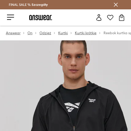
FINAL SALE %
Szczegóły
Oszczędzaj z Answear Club >
Answear
On
Odzież
Kurtki
Kurtki krótkie
Reebok kurtka s