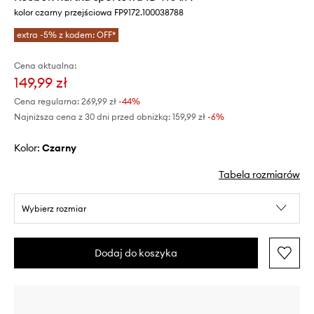
kolor czarny przejściowa FP9172.100038788
extra -5% z kodem: OFF*
Cena aktualna:
149,99 zł
Cena regularna:
269,99 zł
-44%
Najniższa cena z 30 dni przed obniżką:
159,99 zł
 -6%
Kolor:
czarny
Tabela rozmiarów
Wybierz rozmiar
Dodaj do koszyka