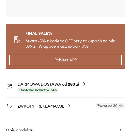
FINAL SALE%
*extra -5% z kodem: OFF przy zakupach za min.
399 zł. W appce masz extra -10%!
Pobierz APP
DARMOWA DOSTAWA od
280 zł
Dostawa nawet w 24h
ZWROTY I REKLAMACJE
Zwrot do 30 dni
Opis produktu