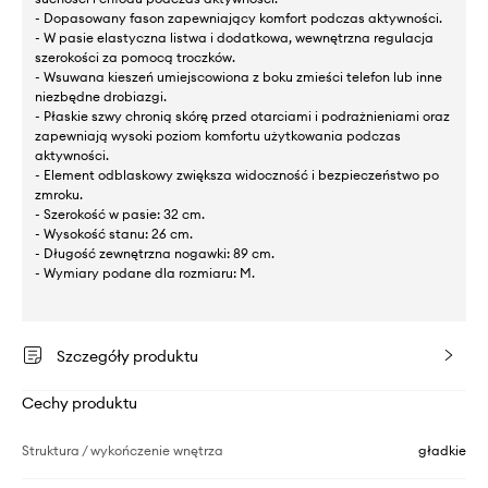
- Dopasowany fason zapewniający komfort podczas aktywności.
- W pasie elastyczna listwa i dodatkowa, wewnętrzna regulacja
szerokości za pomocą troczków.
- Wsuwana kieszeń umiejscowiona z boku zmieści telefon lub inne
niezbędne drobiazgi.
- Płaskie szwy chronią skórę przed otarciami i podrażnieniami oraz
zapewniają wysoki poziom komfortu użytkowania podczas
aktywności.
- Element odblaskowy zwiększa widoczność i bezpieczeństwo po
zmroku.
- Szerokość w pasie: 32 cm.
- Wysokość stanu: 26 cm.
- Długość zewnętrzna nogawki: 89 cm.
- Wymiary podane dla rozmiaru: M.
Szczegóły produktu
Cechy produktu
Struktura / wykończenie wnętrza
gładkie