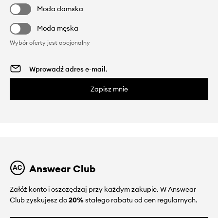
Moda damska
Moda męska
Wybór oferty jest opcjonalny
Zapisz mnie
Answear Club
Załóż konto i oszczędzaj przy każdym zakupie. W Answear
Club zyskujesz do
20%
stałego rabatu od cen regularnych.