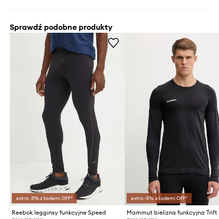
Sprawdź podobne produkty
extra -5% z kodem: OFF*
extra -5% z kodem: OFF*
Reebok legginsy funkcyjne Speed
Mammut bielizna funkcyjna Trift