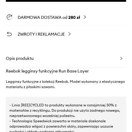
DARMOWA DOSTAWA od
280 zł
ZWROTY I REKLAMACJE
Opis produktu
Reebok legginsy funkcyjne Run Base Layer
Legginsy funkcyjne z kolekcji Reebok. Model wykonany z elastycznego
materiału z płaskimi szwami.
- Linia [REE]CYCLED to produkty wykonane w conajmniej 30% z
materiałów z recyklingu. Do produkcji nie użyto żadnego nowego,
nieprzetworzonego wcześniej poliestru.
- Technologia Speedwick zawarta w materiale doskonale
odprowadza wilgoć z powierzchni skóry, zapewniając uczucie
suchości i chłodu podczas aktywności.