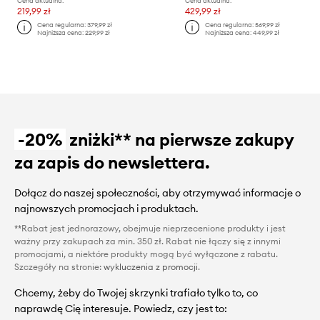
Cena aktualna:
Cena aktualna:
219,99 zł
429,99 zł
Cena regularna:
379,99 zł
Cena regularna:
569,99 zł
Najniższa cena:
229,99 zł
Najniższa cena:
449,99 zł
-20%
zniżki** na pierwsze zakupy
za zapis do newslettera.
Dołącz do naszej społeczności, aby otrzymywać informacje o
najnowszych promocjach i produktach.
**Rabat jest jednorazowy, obejmuje nieprzecenione produkty i jest
ważny przy zakupach za min. 350 zł. Rabat nie łączy się z innymi
promocjami, a niektóre produkty mogą być wyłączone z rabatu.
Szczegóły na stronie:
wykluczenia z promocji
.
Chcemy, żeby do Twojej skrzynki trafiało tylko to, co
naprawdę Cię interesuje. Powiedz, czy jest to: