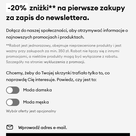
-20%
zniżki** na pierwsze zakupy
za zapis do newslettera.
Dołącz do naszej społeczności, aby otrzymywać informacje o
najnowszych promocjach i produktach.
**Rabat jest jednorazowy, obejmuje nieprzecenione produkty i jest
ważny przy zakupach za min. 350 zł. Rabat nie łączy się z innymi
promocjami, a niektóre produkty mogą być wyłączone z rabatu.
Szczegóły na stronie:
wykluczenia z promocji
.
Chcemy, żeby do Twojej skrzynki trafiało tylko to, co
naprawdę Cię interesuje. Powiedz, czy jest to:
Moda damska
Moda męska
Wybór oferty jest opcjonalny