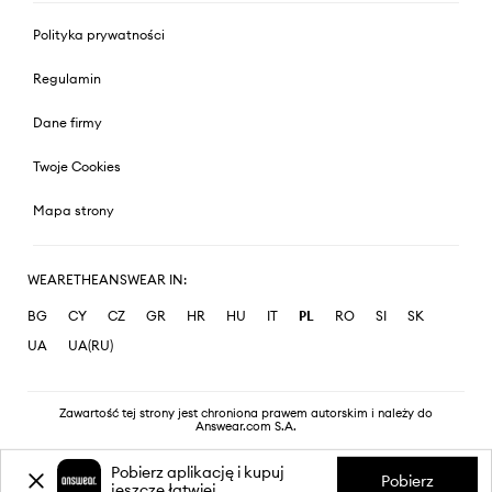
Polityka prywatności
Regulamin
Dane firmy
Twoje Cookies
Mapa strony
WEARETHEANSWEAR IN:
BG
CY
CZ
GR
HR
HU
IT
PL
RO
SI
SK
UA
UA(RU)
Zawartość tej strony jest chroniona prawem autorskim i należy do
Answear.com S.A.
Pobierz aplikację i kupuj
Pobierz
jeszcze łatwiej.