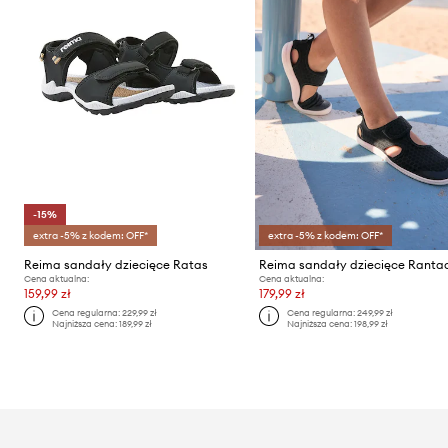
-15%
extra -5% z kodem: OFF*
extra -5% z kodem: OFF*
Reima sandały dziecięce Ratas
Reima sandały dziecięce Ranta
Cena aktualna:
Cena aktualna:
159,99 zł
179,99 zł
Cena regularna:
229,99 zł
Cena regularna:
249,99 zł
Najniższa cena:
189,99 zł
Najniższa cena:
198,99 zł