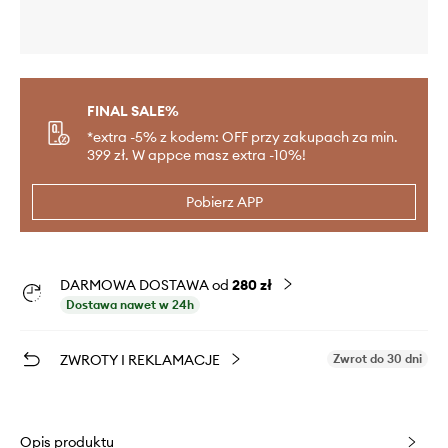
FINAL SALE%
*extra -5% z kodem: OFF przy zakupach za min.
399 zł. W appce masz extra -10%!
Pobierz APP
DARMOWA DOSTAWA od
280 zł
Dostawa nawet w 24h
ZWROTY I REKLAMACJE
Zwrot do 30 dni
Opis produktu