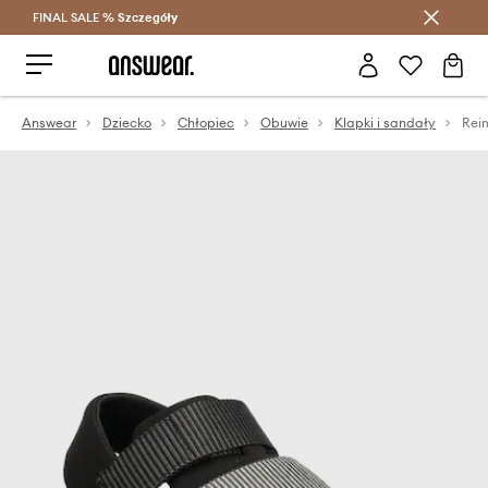
FINAL SALE %
Szczegóły
Oszczędzaj z Answear Club >
Answear
Dziecko
Chłopiec
Obuwie
Klapki i sandały
Rei