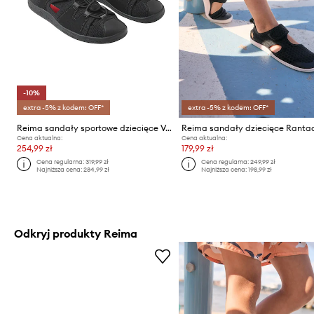
-10%
extra -5% z kodem: OFF*
extra -5% z kodem: OFF*
Reima sandały sportowe dziecięce Valoa
Reima sandały dziecięce Ranta
Cena aktualna:
Cena aktualna:
254,99 zł
179,99 zł
Cena regularna:
319,99 zł
Cena regularna:
249,99 zł
Najniższa cena:
284,99 zł
Najniższa cena:
198,99 zł
Odkryj produkty Reima