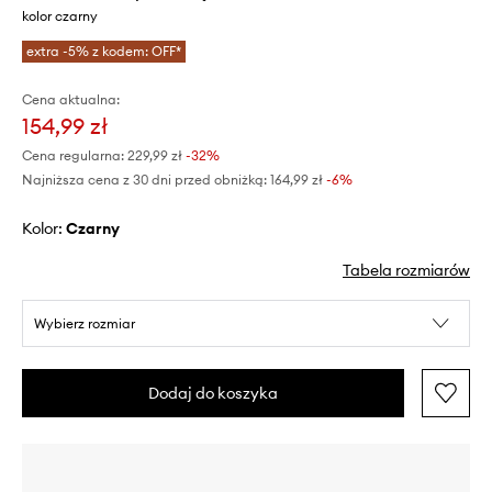
kolor czarny
extra -5% z kodem: OFF*
Cena aktualna:
154,99 zł
Cena regularna:
229,99 zł
-32%
Najniższa cena z 30 dni przed obniżką:
164,99 zł
 -6%
Kolor:
czarny
Tabela rozmiarów
Wybierz rozmiar
Dodaj do koszyka