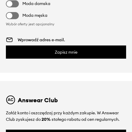
Moda damska
Moda męska
Wybór oferty jest opcjonalny
Zapisz mnie
Answear Club
Załóż konto i oszczędzaj przy każdym zakupie. W Answear
Club zyskujesz do
20%
stałego rabatu od cen regularnych.