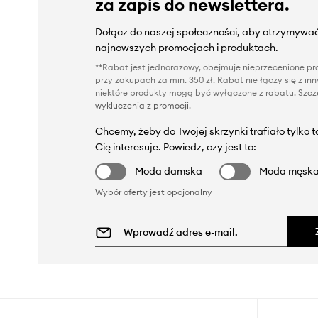
za zapis do newslettera.
Dołącz do naszej społeczności, aby otrzymywać
najnowszych promocjach i produktach.
**Rabat jest jednorazowy, obejmuje nieprzecenione pro
przy zakupach za min. 350 zł. Rabat nie łączy się z i
niektóre produkty mogą być wyłączone z rabatu. Szcze
wykluczenia z promocji
.
Chcemy, żeby do Twojej skrzynki trafiało tylko 
Cię interesuje. Powiedz, czy jest to:
Moda damska
Moda męsk
Wybór oferty jest opcjonalny