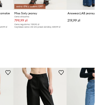
extra -5% z kodem: OFF*
damskie
Miss Sixty jeansy
Cena aktualna:
799,99 zł
219,99 zł
Cena regularna:
1159,90 zł
69,99 zł
Najniższa cena z 30 dni przed obniżką:
839,99 zł