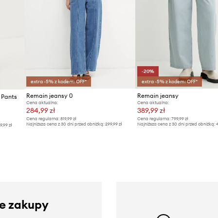
-20%
extra -5% z kodem: OFF*
extra -5% z kodem: OFF*
Remain jeansy 0
Remain jeansy
 Pants
Cena aktualna:
Cena aktualna:
284,99 zł
389,99 zł
Cena regularna:
819,99 zł
Cena regularna:
799,99 zł
Najniższa cena z 30 dni przed obniżką:
299,99 zł
Najniższa cena z 30 dni przed obniżką:
4
9,99 zł
ze zakupy