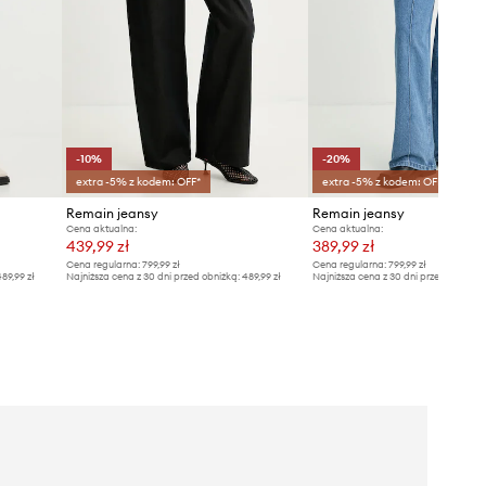
-10%
-20%
extra -5% z kodem: OFF*
extra -5% z kodem: OFF*
Remain jeansy
Remain jeansy
Cena aktualna:
Cena aktualna:
439,99 zł
389,99 zł
Cena regularna:
799,99 zł
Cena regularna:
799,99 zł
89,99 zł
Najniższa cena z 30 dni przed obniżką:
489,99 zł
Najniższa cena z 30 dni przed obniżką