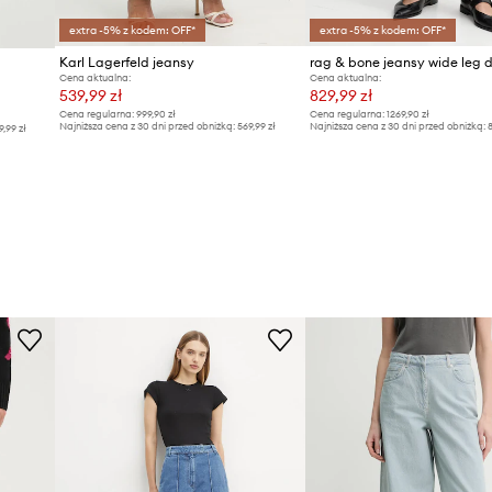
extra -5% z kodem: OFF*
extra -5% z kodem: OFF*
Karl Lagerfeld jeansy
rag & bone jeansy wide leg 
Cena aktualna:
Cena aktualna:
539,99 zł
829,99 zł
Cena regularna:
999,90 zł
Cena regularna:
1269,90 zł
Najniższa cena z 30 dni przed obniżką:
569,99 zł
Najniższa cena z 30 dni przed obniżką:
8
9,99 zł