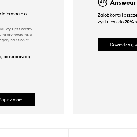
Answear
 informacje o
Załóż konto i oszc
zyskujesz do
20%
s
dukty i jest ważny
nnymi promocjami, a
góły na stronie:
Dowiedz się w
to, co naprawdę
a
Zapisz mnie