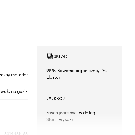
SKŁAD
99 % Bawełna organiczna, 1 %
yczny materiał
Elastan
uwak, na guzik
KRÓJ
Fason jeansów
:
wide leg
Stan
:
wysoki
5014481468