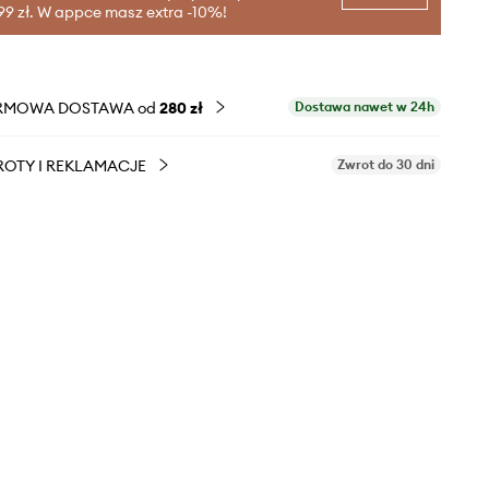
99 zł. W appce masz extra -10%!
RMOWA DOSTAWA od
280 zł
Dostawa nawet w 24h
OTY I REKLAMACJE
Zwrot do 30 dni