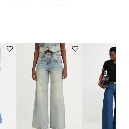
WYMIARY
niebieski
Modelka ze zdjęcia ma 177 cm
wzrostu i ma na sobie rozmiar 27.
Remain
Rozmiarówka standardowa
Zalecamy wybór rozmiaru, jaki nosisz
zazwyczaj.
Tabela rozmiarów