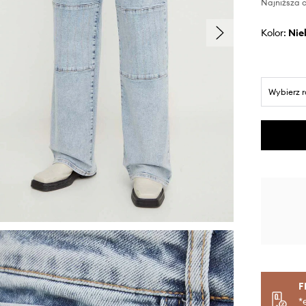
Najniższa c
Kolor:
ni
Wybierz 
F
*