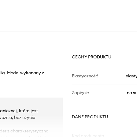
CECHY PRODUKTU
alią. Model wykonany z
Elastyczność
elast
Zapięcie
na s
nicznej, która jest
DANE PRODUKTU
ycznie, bez użycia
oder z charakterystyczną
Kod producenta