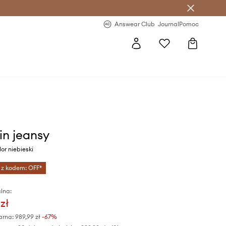
letter >
Regularne nowości >
Answear Club
Journal
Pomoc
n jeansy
or niebieski
 z kodem: OFF*
lna:
zł
arna:
989,99 zł
-67%