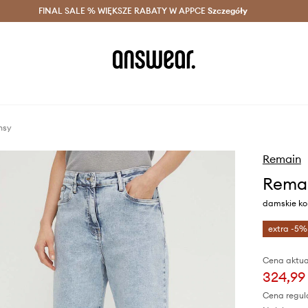
szczędzaj z Answear Club >
FINAL SALE % WIĘKSZE RABATY W APPCE
Dostawa nawet w 24h >
Szczegóły
News
nsy
Remain
Remai
damskie kol
extra -5%
Cena aktua
324,99 
Cena regul