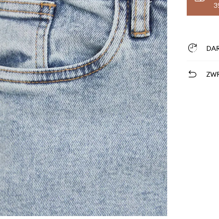
3
DA
ZWR