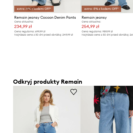
extra -5% z kodem: OFF*
extra -5% z kodem: OFF*
Remain jeansy Cocoon Denim Pants
Remain jeansy
Cena aktualna:
Cena aktualna:
234,99 zł
254,99 zł
Cena regularna:
699,99 zł
Cena regularna:
989,99 zł
Najniższa cena z 30 dni przed obniżką:
249,99 zł
Najniższa cena z 30 dni przed obniżką:
26
Odkryj produkty Remain