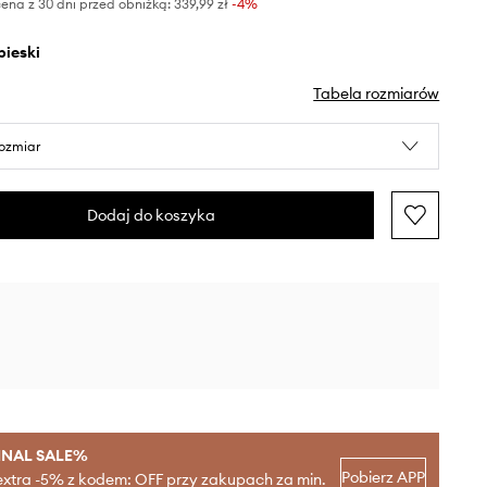
ena z 30 dni przed obniżką:
339,99 zł
 -4%
ebieski
Tabela rozmiarów
rozmiar
Dodaj do koszyka
INAL SALE%
Pobierz APP
extra -5% z kodem: OFF przy zakupach za min.