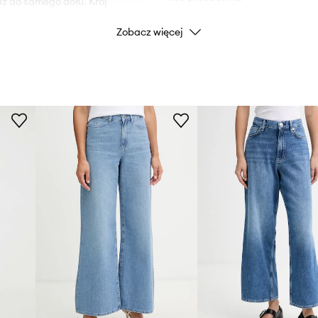
aż do samego dołu. Krój
Zobacz więcej
.
Kolor
Marka
Producent
ID Produktu