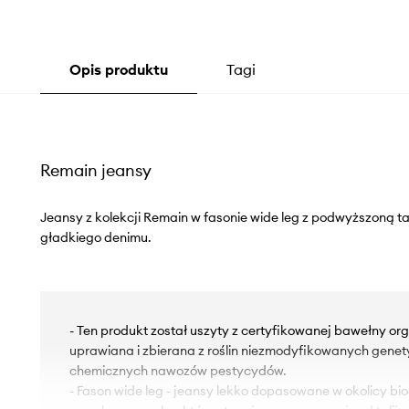
Opis produktu
Tagi
Remain jeansy
Jeansy z kolekcji Remain w fasonie wide leg z podwyższoną t
gładkiego denimu.
- Ten produkt został uszyty z certyfikowanej bawełny orga
uprawiana i zbierana z roślin niezmodyfikowanych genet
chemicznych nawozów pestycydów.
- Fason wide leg - jeansy lekko dopasowane w okolicy bi