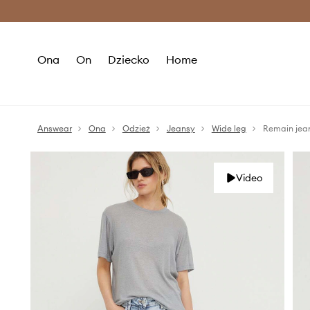
Premium Fashion Benefits >
O
Ona
On
Dziecko
Home
Answear
Ona
Odzież
Jeansy
Wide leg
Remain jea
Video