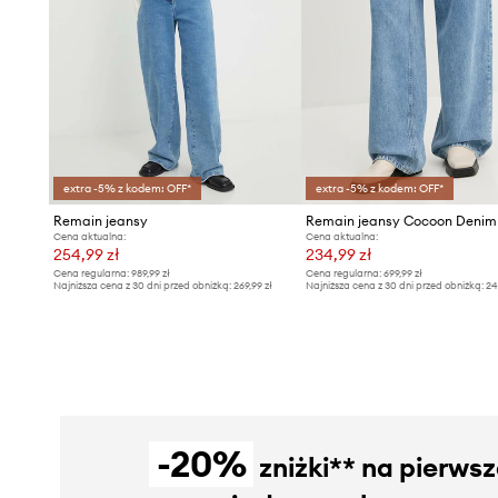
extra -5% z kodem: OFF*
extra -5% z kodem: OFF*
Remain jeansy
Remain jeansy Cocoon Denim
Cena aktualna:
Cena aktualna:
254,99 zł
234,99 zł
Cena regularna:
989,99 zł
Cena regularna:
699,99 zł
Najniższa cena z 30 dni przed obniżką:
269,99 zł
Najniższa cena z 30 dni przed obniżką:
24
-20%
zniżki** na pierws