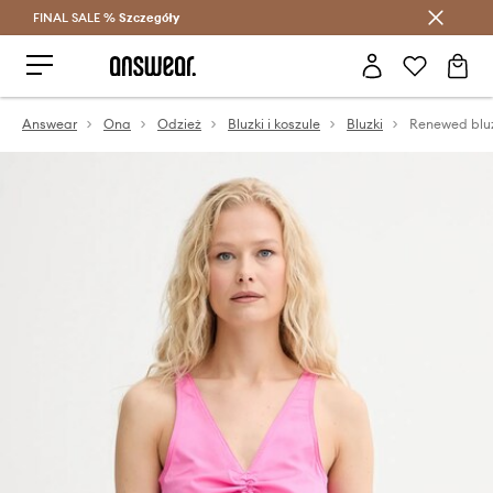
FINAL SALE %
Szczegóły
Oszczędzaj z Answear Club >
Answear
Ona
Odzież
Bluzki i koszule
Bluzki