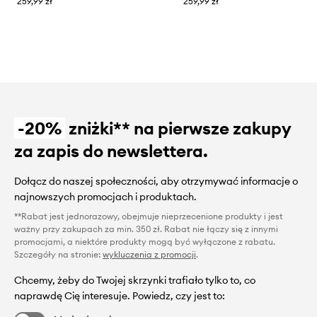
259,99 zł
259,99 zł
-20%
zniżki** na pierwsze zakupy
za zapis do newslettera.
Dołącz do naszej społeczności, aby otrzymywać informacje o
najnowszych promocjach i produktach.
**Rabat jest jednorazowy, obejmuje nieprzecenione produkty i jest
ważny przy zakupach za min. 350 zł. Rabat nie łączy się z innymi
promocjami, a niektóre produkty mogą być wyłączone z rabatu.
Szczegóły na stronie:
wykluczenia z promocji
.
Chcemy, żeby do Twojej skrzynki trafiało tylko to, co
naprawdę Cię interesuje. Powiedz, czy jest to: