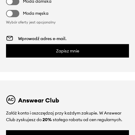
Moda damska
Moda męska
Wybór oferty jest opcjonalny
Zapisz mnie
Answear Club
Załóż konto i oszczędzaj przy każdym zakupie. W Answear
Club zyskujesz do
20%
stałego rabatu od cen regularnych.