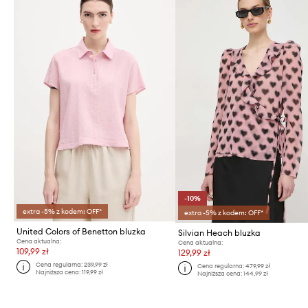
-10%
extra -5% z kodem: OFF*
extra -5% z kodem: OFF*
United Colors of Benetton bluzka
Silvian Heach bluzka
Cena aktualna:
Cena aktualna:
109,99 zł
129,99 zł
Cena regularna:
239,99 zł
Cena regularna:
479,99 zł
Najniższa cena:
119,99 zł
Najniższa cena:
144,99 zł