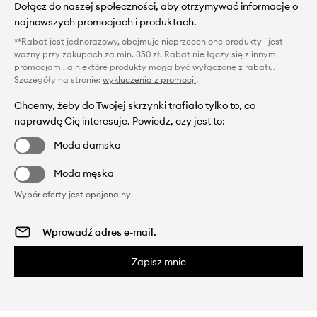
Dołącz do naszej społeczności, aby otrzymywać informacje o
najnowszych promocjach i produktach.
**Rabat jest jednorazowy, obejmuje nieprzecenione produkty i jest
ważny przy zakupach za min. 350 zł. Rabat nie łączy się z innymi
promocjami, a niektóre produkty mogą być wyłączone z rabatu.
Szczegóły na stronie:
wykluczenia z promocji
.
Chcemy, żeby do Twojej skrzynki trafiało tylko to, co
naprawdę Cię interesuje. Powiedz, czy jest to:
Moda damska
Moda męska
Wybór oferty jest opcjonalny
Zapisz mnie