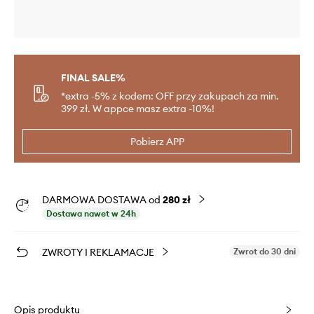
FINAL SALE%
*extra -5% z kodem: OFF przy zakupach za min.
399 zł. W appce masz extra -10%!
Pobierz APP
DARMOWA DOSTAWA od
280 zł
Dostawa nawet w 24h
ZWROTY I REKLAMACJE
Zwrot do 30 dni
Opis produktu