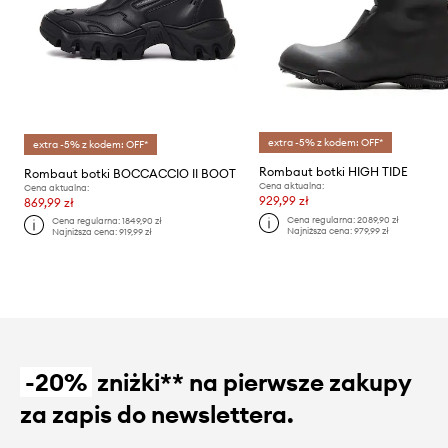
extra -5% z kodem: OFF*
extra -5% z kodem: OFF*
Rombaut botki HIGH TIDE
Rombaut botki BOCCACCIO II BOOT
Cena aktualna:
Cena aktualna:
929,99 zł
869,99 zł
Cena regularna:
2089,90 zł
Cena regularna:
1849,90 zł
Najniższa cena:
979,99 zł
Najniższa cena:
919,99 zł
-20%
zniżki** na pierwsze zakupy
za zapis do newslettera.