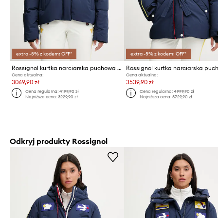
extra -5% z kodem: OFF*
extra -5% z kodem: OFF*
Rossignol kurtka narciarska puchowa JCC
Cena aktualna:
Cena aktualna:
3069,90 zł
3539,90 zł
Cena regularna:
4199,90 zł
Cena regularna:
4999,90 zł
Najniższa cena:
3229,90 zł
Najniższa cena:
3729,90 zł
Odkryj produkty Rossignol