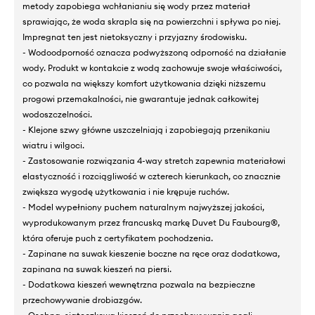
metody zapobiega wchłanianiu się wody przez materiał
sprawiając, że woda skrapla się na powierzchni i spływa po niej.
Impregnat ten jest nietoksyczny i przyjazny środowisku.
- Wodoodporność oznacza podwyższoną odporność na działanie
wody. Produkt w kontakcie z wodą zachowuje swoje właściwości,
co pozwala na większy komfort użytkowania dzięki niższemu
progowi przemakalności, nie gwarantuje jednak całkowitej
wodoszczelności.
- Klejone szwy główne uszczelniają i zapobiegają przenikaniu
wiatru i wilgoci.
- Zastosowanie rozwiązania 4-way stretch zapewnia materiałowi
elastyczność i rozciągliwość w czterech kierunkach, co znacznie
zwiększa wygodę użytkowania i nie krępuje ruchów.
- Model wypełniony puchem naturalnym najwyższej jakości,
wyprodukowanym przez francuską markę Duvet Du Faubourg®,
która oferuje puch z certyfikatem pochodzenia.
- Zapinane na suwak kieszenie boczne na ręce oraz dodatkowa,
zapinana na suwak kieszeń na piersi.
- Dodatkowa kieszeń wewnętrzna pozwala na bezpieczne
przechowywanie drobiazgów.