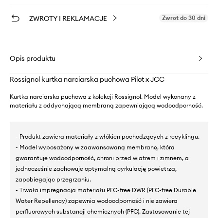
ZWROTY I REKLAMACJE
Zwrot do 30 dni
Opis produktu
Rossignol kurtka narciarska puchowa Pilot x JCC
Kurtka narciarska puchowa z kolekcji Rossignol. Model wykonany z
materiału z oddychającą membraną zapewniającą wodoodporność.
- Produkt zawiera materiały z włókien pochodzących z recyklingu.
- Model wyposażony w zaawansowaną membranę, która
gwarantuje wodoodporność, chroni przed wiatrem i zimnem, a
jednocześnie zachowuje optymalną cyrkulację powietrza,
zapobiegając przegrzaniu.
- Trwała impregnacja materiału PFC-free DWR (PFC-free Durable
Water Repellency) zapewnia wodoodporność i nie zawiera
perfluorowych substancji chemicznych (PFC). Zastosowanie tej