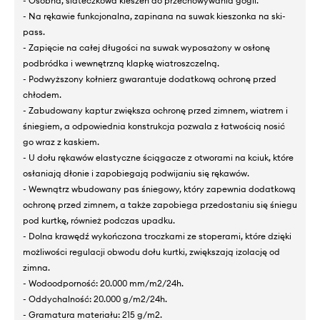
- Osobna, siateczkowa kieszeń do przechowywania gogli.
- Na rękawie funkcjonalna, zapinana na suwak kieszonka na ski-
pass.
- Zapięcie na całej długości na suwak wyposażony w osłonę
podbródka i wewnętrzną klapkę wiatroszczelną.
- Podwyższony kołnierz gwarantuje dodatkową ochronę przed
chłodem.
- Zabudowany kaptur zwiększa ochronę przed zimnem, wiatrem i
śniegiem, a odpowiednia konstrukcja pozwala z łatwością nosić
go wraz z kaskiem.
- U dołu rękawów elastyczne ściągacze z otworami na kciuk, które
osłaniają dłonie i zapobiegają podwijaniu się rękawów.
- Wewnątrz wbudowany pas śniegowy, który zapewnia dodatkową
ochronę przed zimnem, a także zapobiega przedostaniu się śniegu
pod kurtkę, również podczas upadku.
- Dolna krawędź wykończona troczkami ze stoperami, które dzięki
możliwości regulacji obwodu dołu kurtki, zwiększają izolację od
zimna.
- Wodoodporność: 20.000 mm/m2/24h.
- Oddychalność: 20.000 g/m2/24h.
- Gramatura materiału: 215 g/m2.