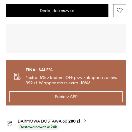
Dodaj do koszyka
FINAL SALE%
*extra -5% z kodem: OFF przy zakupach za min.
399 zł. W appce masz extra -10%!
Pobierz APP
DARMOWA DOSTAWA od
280 zł
Dostawa nawet w 24h