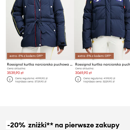
extra -5% z kodem: OFF*
extra -5% z kodem: OFF*
Rossignol kurtka narciarska puchowa JCC
Cena aktualna:
Cena aktualna:
3539,90 zł
3069,90 zł
Cena regularna:
4999,90 zł
Cena regularna:
4199,90 zł
Najniższa cena:
3729,90 zł
Najniższa cena:
3229,90 zł
-20%
zniżki** na pierwsze zakupy