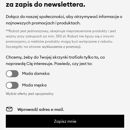
za zapis do newslettera.
Dołącz do naszej społeczności, aby otrzymywać informacje o
najnowszych promocjach i produktach.
**Rabat jest jednorazowy, obejmuje nieprzecenione produkty i jest
ważny przy zakupach za min. 350 zł. Rabat nie łączy się z innymi
promocjami, a niektóre produkty mogą być wyłączone z rabatu.
Szczegóły na stronie:
wykluczenia z promocji
.
Chcemy, żeby do Twojej skrzynki trafiało tylko to, co
naprawdę Cię interesuje. Powiedz, czy jest to:
Moda damska
Moda męska
Wybór oferty jest opcjonalny
Zapisz mnie