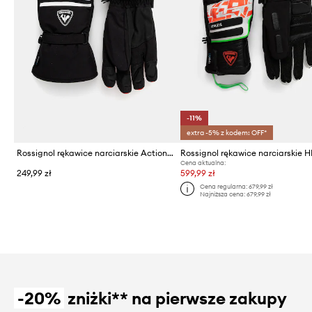
-11%
extra -5% z kodem: OFF*
Rossignol rękawice narciarskie Action IMPR
Rossignol rękawice narciarskie 
Cena aktualna:
249,99 zł
599,99 zł
Cena regularna:
679,99 zł
Najniższa cena:
679,99 zł
-20%
zniżki** na pierwsze zakupy