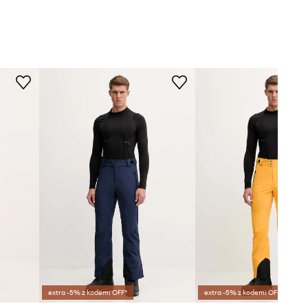
extra -5% z kodem: OFF*
extra -5% z kodem: OFF*