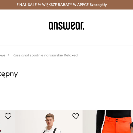
szczędzaj z Answear Club >
FINAL SALE % WIĘKSZE RABATY W APPCE
Dostawa nawet w 24h >
Szczegóły
News
owe
Rossignol spodnie narciarskie Relaxed
stępny