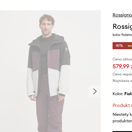
Rossigno
Rossi
kolor fiol
-10%
ex
Cena aktua
579,99 
Cena regul
Najniższa c
Kolor:
fi
Produkt 
Niestety 
produktami