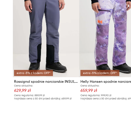
extra -5% z kodem: OFF*
extra -5% z kodem: OFF*
Rossignol spodnie narciarskie INSULATED
Cena aktualna:
Cena aktualna:
629,99 zł
659,99 zł
Cena regularna:
889,99 zł
Cena regularna:
999,90 zł
Najniższa cena z 30 dni przed obniżką:
659,99 zł
Najniższa cena z 30 dni przed obniżką:
69