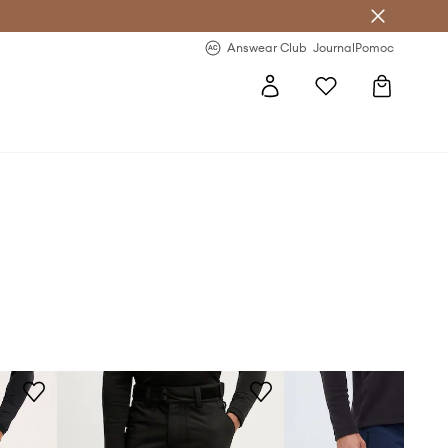
letter >
Regularne nowości >
Answear Club
Journal
Pomoc