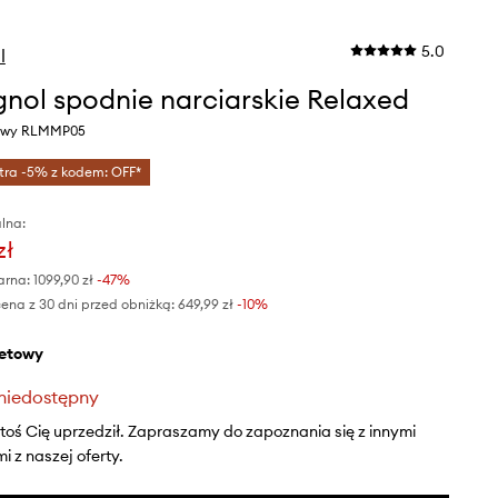
5.0
l
gnol spodnie narciarskie Relaxed
etowy RLMMP05
tra -5% z kodem: OFF*
lna:
zł
arna:
1099,90 zł
-47%
ena z 30 dni przed obniżką:
649,99 zł
 -10%
oletowy
niedostępny
ktoś Cię uprzedził. Zapraszamy do zapoznania się z innymi
 z naszej oferty.