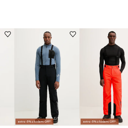
la na podwinięcie
hanicznymi powstającymi
chniach takich jak
extra -5% z kodem: OFF*
extra -5% z kodem: OFF*