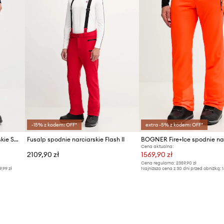
-15% z kodem: OFF*
extra -5% z kodem: OFF*
Helly Hansen spodnie narciarskie SOGN
Fusalp spodnie narciarskie Flash II
Cena aktualna:
2109,90 zł
1569,90 zł
Cena regularna:
2359,90 zł
9,99 zł
Najniższa cena z 30 dni przed obniżką:
1