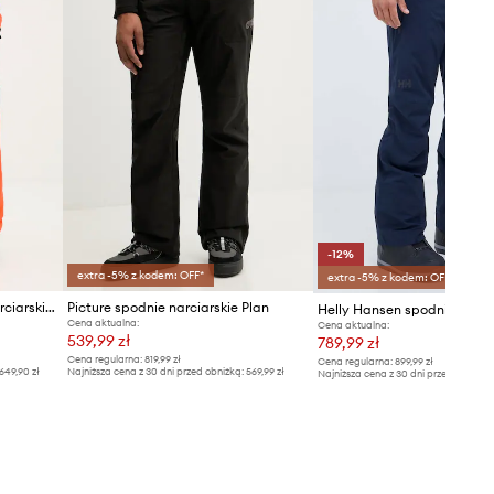
-12%
extra -5% z kodem: OFF*
extra -5% z kodem: OFF*
BOGNER Fire+Ice spodnie narciarskie NIC-T
Picture spodnie narciarskie Plan
Cena aktualna:
Cena aktualna:
539,99 zł
789,99 zł
Cena regularna:
819,99 zł
Cena regularna:
899,99 zł
649,90 zł
Najniższa cena z 30 dni przed obniżką:
569,99 zł
Najniższa cena z 30 dni przed obniżką