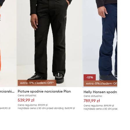
-12%
extra -5% z kodem: OFF*
extra -5% z kodem: OFF*
BOGNER Fire+Ice spodnie narciarskie NIC-T
Picture spodnie narciarskie Plan
Cena aktualna:
Cena aktualna:
539,99 zł
789,99 zł
Cena regularna:
819,99 zł
Cena regularna:
899,99 zł
649,90 zł
Najniższa cena z 30 dni przed obniżką:
569,99 zł
Najniższa cena z 30 dni przed obniżką