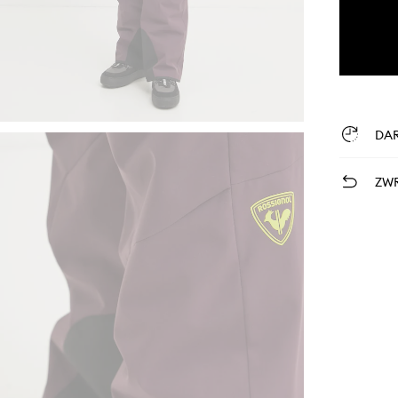
DA
ZWR