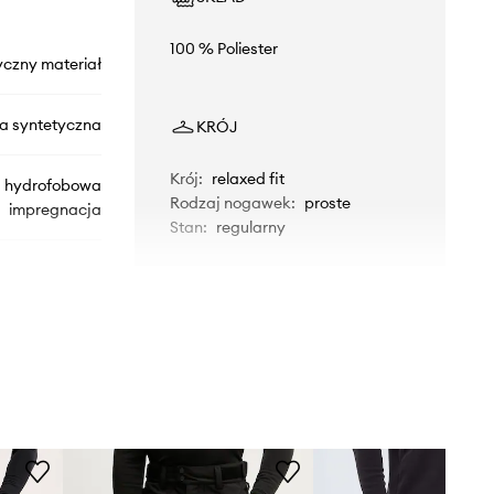
100 % Poliester
yczny materiał
na syntetyczna
KRÓJ
Krój
:
relaxed fit
hydrofobowa
Rodzaj nogawek
:
proste
impregnacja
Stan
:
regularny
RLMMP05
fioletowy
Rossignol