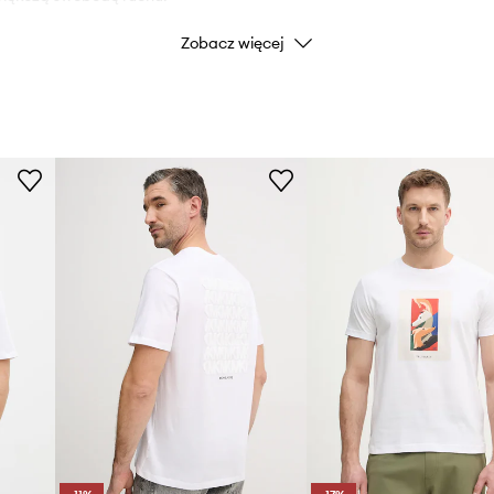
Zobacz więcej
niami oraz zapewniają
Marka
i.
Producent
ID Produktu