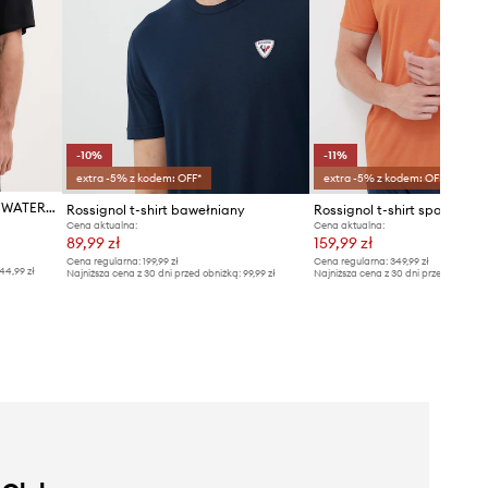
-10%
-11%
extra -5% z kodem: OFF*
extra -5% z kodem: OFF*
Rossignol t-shirt bawełniany WATERFALL RELAX
Rossignol t-shirt bawełniany
Rossignol t-shirt sportowy
Cena aktualna:
Cena aktualna:
89,99 zł
159,99 zł
Cena regularna:
199,99 zł
Cena regularna:
349,99 zł
44,99 zł
Najniższa cena z 30 dni przed obniżką:
99,99 zł
Najniższa cena z 30 dni przed obniżką