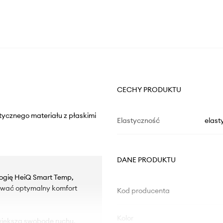
CECHY PRODUKTU
stycznego materiału z płaskimi
Elastyczność
elast
DANE PRODUKTU
logię HeiQ Smart Temp,
ować optymalny komfort
Kod producenta
Kolor
 większą swobodę ruchu.