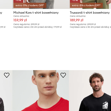
-11%
-17%
extra -5% z kodem: OFF*
extra -5% z kodem: OFF*
ny
Michael Kors t-shirt bawełniany
Trussardi t-shirt bawełniany
Cena aktualna:
Cena aktualna:
159,99 zł
189,99 zł
Cena regularna:
299,99 zł
Cena regularna:
299,99 zł
9,99 zł
Najniższa cena z 30 dni przed obniżką:
179,99 zł
Najniższa cena z 30 dni przed obniżką:
2