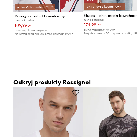
-12%
extra -5% z kodem: OFF*
extra -5% z kodem: OFF*
Guess T-shirt męski bawełnia
Rossignol t-shirt bawełniany
Cena aktualna:
Cena aktualna:
174,99 zł
109,99 zł
Cena regularna:
199,99 zł
Cena regularna:
239,99 zł
Najniższa cena z 30 dni przed obniżką:
19
Najniższa cena z 30 dni przed obniżką:
119,99 zł
Odkryj produkty Rossignol