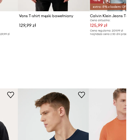
-16%
extra -5% z kodem: OFF*
Vans T-shirt męski bawełniany
Cena aktualna:
129,99 zł
125,99 zł
Cena regularna:
209,99 zł
29,99 zł
Najniższa cena z 30 dni przed obniżką