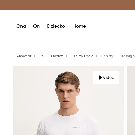
Premium Fashion Benefits >
O
Ona
On
Dziecko
Home
Answear
On
Odzież
T-shirty i polo
T-shirty
Rossign
Video