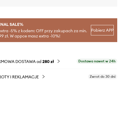
INAL SALE%
Pobierz APP
extra -5% z kodem: OFF przy zakupach za min.
99 zł. W appce masz extra -10%!
RMOWA DOSTAWA od
280 zł
Dostawa nawet w 24h
OTY I REKLAMACJE
Zwrot do 30 dni