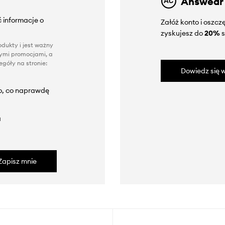
Answear
 informacje o
Załóż konto i oszc
zyskujesz do
20%
s
dukty i jest ważny
nnymi promocjami, a
góły na stronie:
Dowiedz się w
to, co naprawdę
a
Zapisz mnie