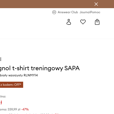
letter >
Regularne nowości >
Answear Club
Journal
Pomoc
l
gnol t-shirt treningowy SAPA
r biały wzorzysty RLNMY14
 z kodem: OFF*
lna:
ł
arna:
339,99 zł
-47%