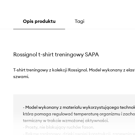
Opis produktu
Tagi
Rossignol t-shirt treningowy SAPA
T-shirt treningowy z kolekcji Rossignol. Model wykonany z ela
szwami.
- Model wykonany z materiału wykorzystującego techno
która pomaga regulować temperaturę organizmu i zach
termiczny w trakcie wzmożonej aktywności.
- Prosty, nie blokujący ruchów fason.
- Rękaw raglanowy, dzięki swojej konstrukcji, zapewnia