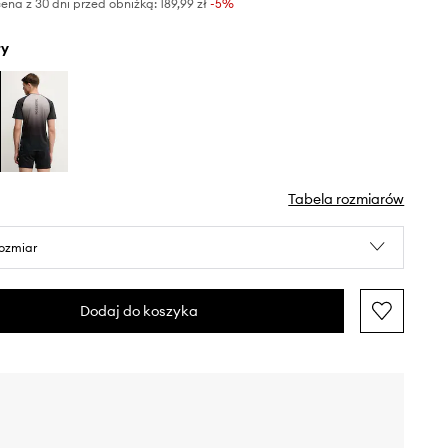
ena z 30 dni przed obniżką:
189,99 zł
 -5%
ły
Tabela rozmiarów
rozmiar
Dodaj do koszyka