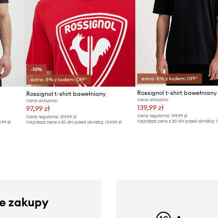
-10%
extra -5% z kodem: OFF*
extra -5% z kodem: OFF*
Rossignol t-shirt bawełniany
Cena aktualna:
Cena aktualna:
139,99 zł
97,99 zł
Cena regularna:
199,99 zł
Cena regularna:
219,99 zł
Najniższa cena z 30 dni przed obniżką:
1
9,99 zł
Najniższa cena z 30 dni przed obniżką:
109,99 zł
ze zakupy