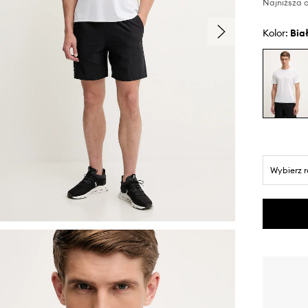
Najniższa c
Kolor:
bia
Wybierz 