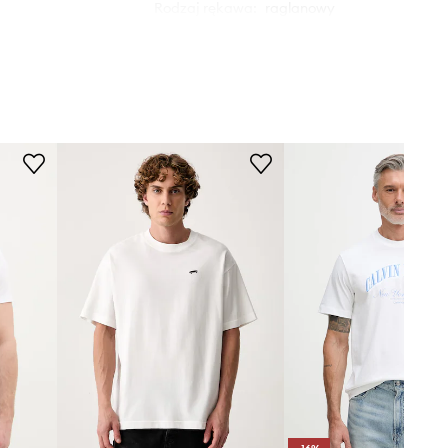
Rodzaj rękawa
:
raglanowy
Rossignol
WYMIARY
Model ze zdjęcia ma 189 cm
wzrostu i ma na sobie rozmiar M.
Rozmiarówka standardowa
Zalecamy wybór rozmiaru, jaki nosisz
zazwyczaj.
Tabela rozmiarów