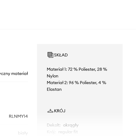
SKŁAD
Materiał 1: 72 % Poliester, 28 %
yczny materiał
Nylon
Materiał 2: 96 % Poliester, 4 %
Elastan
KRÓJ
RLNMY14
Dekolt
:
okrągły
Krój
:
regular fit
biały