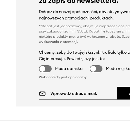
za zapis do newslettera.
Dołącz do naszej społeczności, aby otrzymywać
najnowszych promocjach i produktach.
**Rabat jest jednorazowy, obejmuje nieprzecenione pro
przy zakupach za min. 350 zł. Rabat nie łączy się z i
niektóre produkty mogą być wyłączone z rabatu. Szcze
wykluczenia z promocji
.
Chcemy, żeby do Twojej skrzynki trafiało tylko 
Cię interesuje. Powiedz, czy jest to:
Moda damska
Moda męsk
Wybór oferty jest opcjonalny