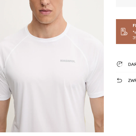
F
*
3
DA
ZWR