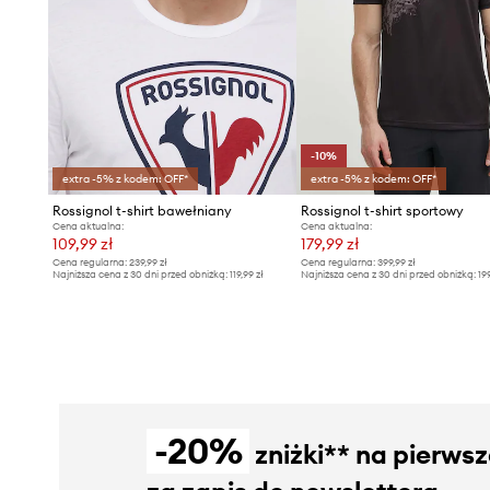
-10%
extra -5% z kodem: OFF*
extra -5% z kodem: OFF*
Rossignol t-shirt bawełniany
Rossignol t-shirt sportowy
Cena aktualna:
Cena aktualna:
109,99 zł
179,99 zł
Cena regularna:
239,99 zł
Cena regularna:
399,99 zł
Najniższa cena z 30 dni przed obniżką:
119,99 zł
Najniższa cena z 30 dni przed obniżką:
19
-20%
zniżki** na pierws