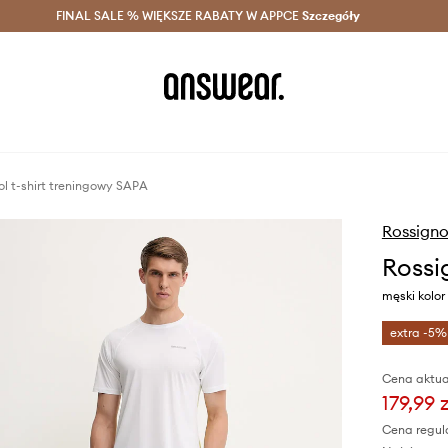
szczędzaj z Answear Club >
FINAL SALE % WIĘKSZE RABATY W APPCE
Dostawa nawet w 24h >
Szczegóły
News
ol t-shirt treningowy SAPA
Rossigno
Rossi
męski kolo
extra -5%
Cena aktua
179,99 z
Cena regul