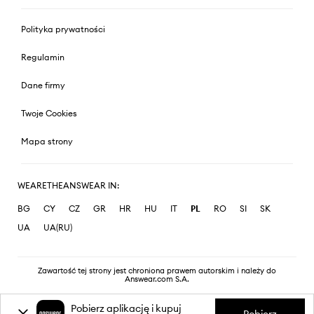
Polityka prywatności
Regulamin
Dane firmy
Twoje Cookies
Mapa strony
WEARETHEANSWEAR IN:
BG
CY
CZ
GR
HR
HU
IT
PL
RO
SI
SK
UA
UA(RU)
Zawartość tej strony jest chroniona prawem autorskim i należy do
Answear.com S.A.
Pobierz aplikację i kupuj