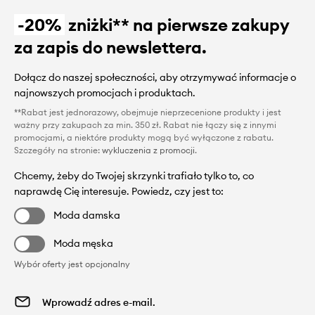
-20%
zniżki** na pierwsze zakupy
za zapis do newslettera.
Dołącz do naszej społeczności, aby otrzymywać informacje o
najnowszych promocjach i produktach.
**Rabat jest jednorazowy, obejmuje nieprzecenione produkty i jest
ważny przy zakupach za min. 350 zł. Rabat nie łączy się z innymi
promocjami, a niektóre produkty mogą być wyłączone z rabatu.
Szczegóły na stronie:
wykluczenia z promocji
.
Chcemy, żeby do Twojej skrzynki trafiało tylko to, co
naprawdę Cię interesuje. Powiedz, czy jest to:
Moda damska
Moda męska
Wybór oferty jest opcjonalny