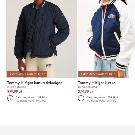
extra -5% z kodem: OFF*
extra -5% z kodem: OFF*
Tommy Hilfiger kurtka dziecięca
Tommy Hilfiger kurtka
Cena aktualna:
Cena aktualna:
379,99 zł
274,99 zł
Cena regularna:
699,99 zł
Cena regularna:
559,99 zł
Najniższa cena:
399,99 zł
Najniższa cena:
289,99 zł