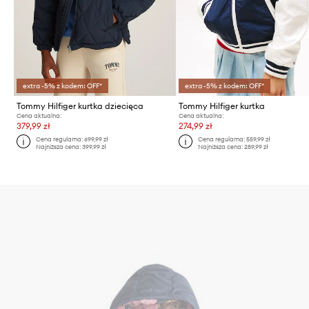
extra -5% z kodem: OFF*
extra -5% z kodem: OFF*
Tommy Hilfiger kurtka dziecięca
Tommy Hilfiger kurtka
Cena aktualna:
Cena aktualna:
379,99 zł
274,99 zł
Cena regularna:
699,99 zł
Cena regularna:
559,99 zł
Najniższa cena:
399,99 zł
Najniższa cena:
289,99 zł