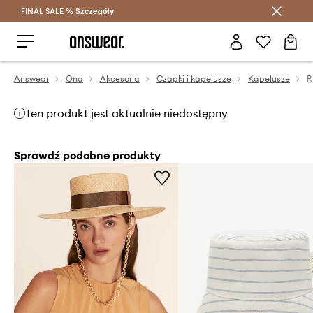
FINAL SALE %
Szczegóły
Oszczędzaj z Answear Club >
Answear
Ona
Akcesoria
Czapki i kapelusze
Kapelusze
R
Ten produkt jest aktualnie niedostępny
Sprawdź podobne produkty