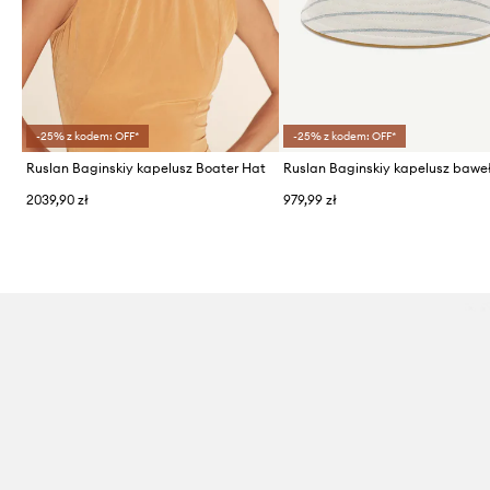
-25% z kodem: OFF*
-25% z kodem: OFF*
Ruslan Baginskiy kapelusz Boater Hat
2039,90 zł
979,99 zł