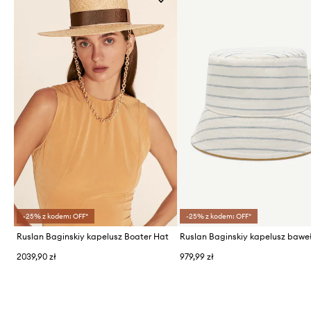
-25% z kodem: OFF*
-25% z kodem: OFF*
Ruslan Baginskiy kapelusz Boater Hat
2039,90 zł
979,99 zł