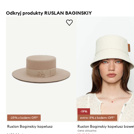
Odkryj produkty RUSLAN BAGINSKIY
-19%
-25% z kodem: OFF*
extra -5% z kodem: OFF*
Ruslan Baginskiy kapelusz
Cena aktualna: