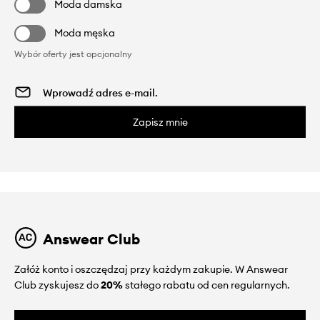
Moda damska
Moda męska
Wybór oferty jest opcjonalny
Zapisz mnie
Answear Club
Załóż konto i oszczędzaj przy każdym zakupie. W Answear
Club zyskujesz do
20%
stałego rabatu od cen regularnych.