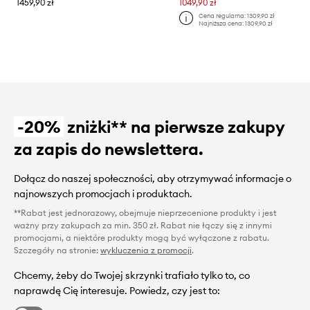
1459,90 zł
1049,90 zł
Cena regularna:
1309,90 zł
Najniższa cena:
1309,90 zł
-20%
zniżki** na pierwsze zakupy
za zapis do newslettera.
Dołącz do naszej społeczności, aby otrzymywać informacje o
najnowszych promocjach i produktach.
**Rabat jest jednorazowy, obejmuje nieprzecenione produkty i jest
ważny przy zakupach za min. 350 zł. Rabat nie łączy się z innymi
promocjami, a niektóre produkty mogą być wyłączone z rabatu.
Szczegóły na stronie:
wykluczenia z promocji
.
Chcemy, żeby do Twojej skrzynki trafiało tylko to, co
naprawdę Cię interesuje. Powiedz, czy jest to: