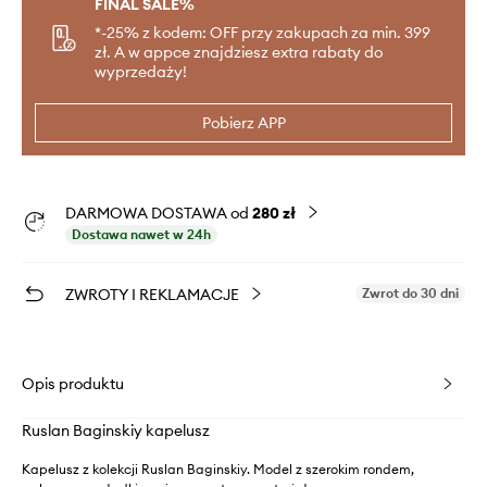
FINAL SALE%
*-25% z kodem: OFF przy zakupach za min. 399
zł. A w appce znajdziesz extra rabaty do
wyprzedaży!
Pobierz APP
DARMOWA DOSTAWA od
280 zł
Dostawa nawet w 24h
ZWROTY I REKLAMACJE
Zwrot do 30 dni
Opis produktu
Ruslan Baginskiy kapelusz
Kapelusz z kolekcji Ruslan Baginskiy. Model z szerokim rondem,