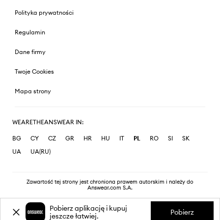
Polityka prywatności
Regulamin
Dane firmy
Twoje Cookies
Mapa strony
WEARETHEANSWEAR IN:
BG
CY
CZ
GR
HR
HU
IT
PL
RO
SI
SK
UA
UA(RU)
Zawartość tej strony jest chroniona prawem autorskim i należy do
Answear.com S.A.
Pobierz aplikację i kupuj
Pobierz
jeszcze łatwiej.