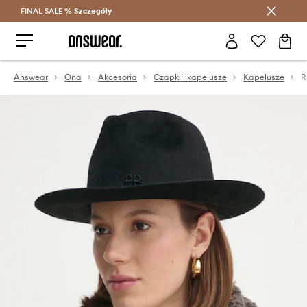
FINAL SALE %
Szczegóły
Oszczędzaj z Answear Club >
Answear
Ona
Akcesoria
Czapki i kapelusze
Kapelusze
R