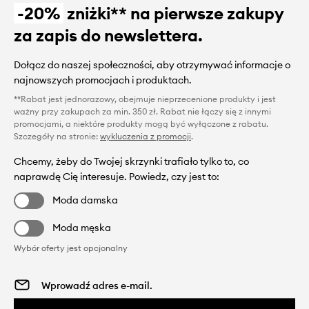
-20%
zniżki** na pierwsze zakupy
za zapis do newslettera.
Dołącz do naszej społeczności, aby otrzymywać informacje o
najnowszych promocjach i produktach.
**Rabat jest jednorazowy, obejmuje nieprzecenione produkty i jest
ważny przy zakupach za min. 350 zł. Rabat nie łączy się z innymi
promocjami, a niektóre produkty mogą być wyłączone z rabatu.
Szczegóły na stronie:
wykluczenia z promocji
.
Chcemy, żeby do Twojej skrzynki trafiało tylko to, co
naprawdę Cię interesuje. Powiedz, czy jest to:
Moda damska
Moda męska
Wybór oferty jest opcjonalny