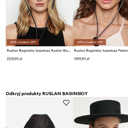
-25% z kodem: OFF*
-25% z kodem: OFF*
Ruslan Baginskiy kapelusz Ruslan Baginskiy Cowboy Hat with Leather Trim
Ruslan Baginskiy kapelusz Fedo
2219,90 zł
1399,90 zł
Odkryj produkty RUSLAN BAGINSKIY