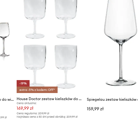
-19%
extra -5% z kodem: OFF*
House Doctor zestaw kieliszków do wina 8 x 7,7 x 16 cm
Lyngby Glas zestaw kieliszków do wina Palermo 300 ml 4-pack
Cena aktualna:
169,99 zł
159,99 zł
Cena regularna:
209,99 zł
Najniższa cena z 30 dni przed obniżką:
209,99 zł
9,99 zł