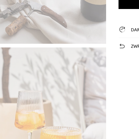
DA
ZWR