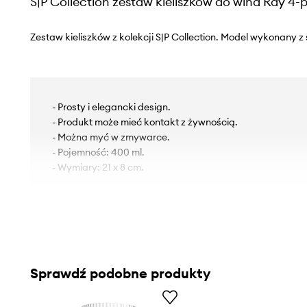
S|P Collection zestaw kieliszków do wina Ray 4-
Zestaw kieliszków z kolekcji S|P Collection. Model wykonany z 
- Prosty i elegancki design.
- Produkt może mieć kontakt z żywnością.
- Można myć w zmywarce.
- Pojemność: 400 ml.
- Wymiary: 21 x 8 cm.
Sprawdź podobne produkty