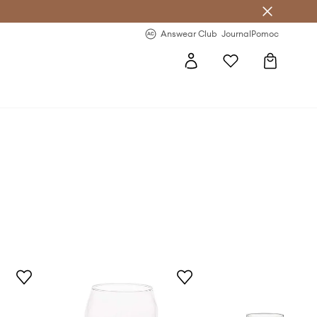
letter >
Regularne nowości >
Answear Club
Journal
Pomoc