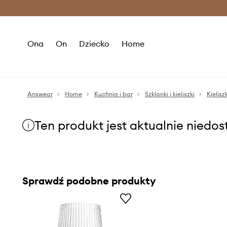
Premium Fashion Benefits >
O
Ona
On
Dziecko
Home
Answear
Home
Kuchnia i bar
Szklanki i kieliszki
Kielisz
Ten produkt jest aktualnie niedo
Sprawdź podobne produkty