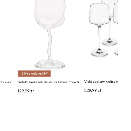
-25% z kodem: OFF*
Spiegelau zestaw kieliszków do wina Style 440 ml 4-pack
Seletti kieliszek do wina Glass from Sonny
329,99 zł
129,99 zł