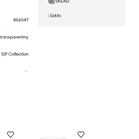
SKŁAD
: Szkło
856047
transparentny
S|P Collection