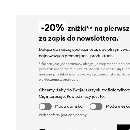
-20%
zniżki** na pierws
za zapis do newslettera.
Dołącz do naszej społeczności, aby otrzymywać
najnowszych promocjach i produktach.
**Rabat jest jednorazowy, obejmuje nieprzecenione pro
przy zakupach za min. 350 zł. Rabat nie łączy się z i
niektóre produkty mogą być wyłączone z rabatu. Szcze
wykluczenia z promocji
.
Chcemy, żeby do Twojej skrzynki trafiało tylko 
Cię interesuje. Powiedz, czy jest to:
Moda damska
Moda męsk
Wybór oferty jest opcjonalny