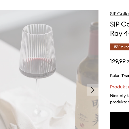
S|P Coll
S|P C
Ray 4
-15% z ko
129,99 
Kolor:
tr
Produkt 
Niestety 
produktami