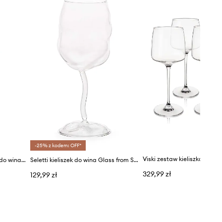
-25% z kodem: OFF*
Spiegelau zestaw kieliszków do wina Style 440 ml 4-pack
Seletti kieliszek do wina Glass from Sonny
329,99 zł
129,99 zł