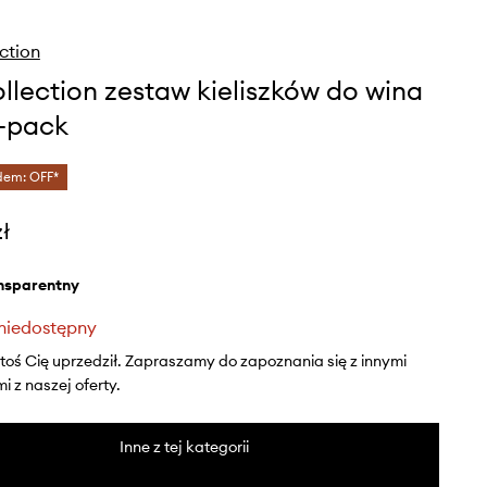
ection
ollection zestaw kieliszków do wina
-pack
dem: OFF*
zł
ansparentny
niedostępny
ktoś Cię uprzedził. Zapraszamy do zapoznania się z innymi
 z naszej oferty.
Inne z tej kategorii