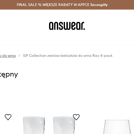
szczędzaj z Answear Club >
FINAL SALE % WIĘKSZE RABATY W APPCE
Dostawa nawet w 24h >
Szczegóły
News
ki do wina
S|P Collection zestaw kieliszków do wina Ray 4-pack
stępny