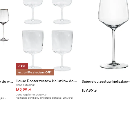
-19%
extra -5% z kodem: OFF*
House Doctor zestaw kieliszków do wina 8 x 7,7 x 16 cm
Lyngby Glas zestaw kieliszków do wina Palermo 300 ml 4-pack
Cena aktualna:
169,99 zł
159,99 zł
Cena regularna:
209,99 zł
Najniższa cena z 30 dni przed obniżką:
209,99 zł
9,99 zł