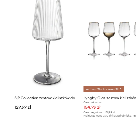
extra -5% z kodem: OFF*
S|P Collection zestaw kieliszków do wina Ray 520 ml 4-pack
Cena aktualna:
129,99 zł
154,99 zł
Cena regularna:
189,99 zł
Najniższa cena z 30 dni przed obniżką:
15