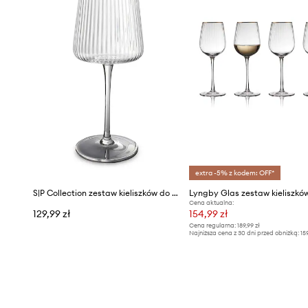
extra -5% z kodem: OFF*
S|P Collection zestaw kieliszków do wina Ray 520 ml 4-pack
Cena aktualna:
129,99 zł
154,99 zł
Cena regularna:
189,99 zł
Najniższa cena z 30 dni przed obniżką:
15