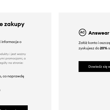
ze zakupy
Answear
 informacje o
Załóż konto i oszc
zyskujesz do
20%
s
dukty i jest ważny
nnymi promocjami, a
góły na stronie:
Dowiedz się w
to, co naprawdę
a