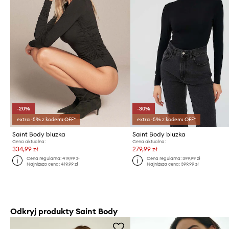
-20%
-30%
extra -5% z kodem: OFF*
extra -5% z kodem: OFF*
Saint Body bluzka
Saint Body bluzka
Cena aktualna:
Cena aktualna:
334,99 zł
279,99 zł
Cena regularna:
419,99 zł
Cena regularna:
399,99 zł
Najniższa cena:
419,99 zł
Najniższa cena:
399,99 zł
Odkryj produkty Saint Body