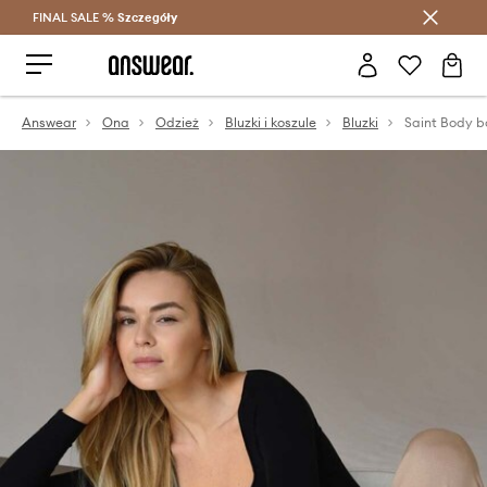
FINAL SALE %
Szczegóły
Oszczędzaj z Answear Club >
Answear
Ona
Odzież
Bluzki i koszule
Bluzki
Saint Body 