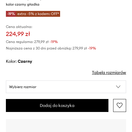
kolor czarny gładka
-19%
extra -5% z kodem: OFF*
Cena aktualna:
224,99 zł
Cena regularna:
279,99 zł
-19%
Najniższa cena z 30 dni przed obniżką:
279,99 zł
 -19%
Kolor:
czarny
Tabela rozmiarów
Wybierz rozmiar
Dodaj do koszyka