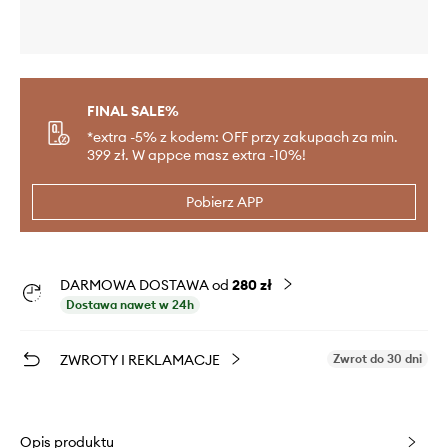
FINAL SALE%
*extra -5% z kodem: OFF przy zakupach za min.
399 zł. W appce masz extra -10%!
Pobierz APP
DARMOWA DOSTAWA od
280 zł
Dostawa nawet w 24h
ZWROTY I REKLAMACJE
Zwrot do 30 dni
Opis produktu