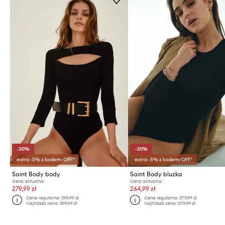
-30%
-30%
extra -5% z kodem: OFF*
extra -5% z kodem: OFF*
Saint Body body
Saint Body bluzka
Cena aktualna:
Cena aktualna:
279,99 zł
264,99 zł
Cena regularna:
399,99 zł
Cena regularna:
379,99 zł
Najniższa cena:
399,99 zł
Najniższa cena:
379,99 zł