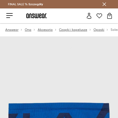
FINAL SALE %
Szczegóły
Oszczędzaj z Answear Club >
Answear
Ona
Akcesoria
Czapki i kapelusze
Opaski