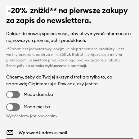
-20%
zniżki** na pierwsze zakupy
za zapis do newslettera.
Dołącz do naszej społeczności, aby otrzymywać informacje o
najnowszych promocjach i produktach.
**Rabat jest jednorazowy, obejmuje nieprzecenione produkty i jest
ważny przy zakupach za min. 350 zł. Rabat nie łączy się z innymi
promocjami, a niektóre produkty mogą być wyłączone z rabatu.
Szczegóły na stronie:
wykluczenia z promocji
.
Chcemy, żeby do Twojej skrzynki trafiało tylko to, co
naprawdę Cię interesuje. Powiedz, czy jest to:
Moda damska
Moda męska
Wybór oferty jest opcjonalny