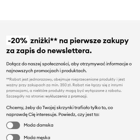
-20%
zniżki** na pierwsze zakupy
za zapis do newslettera.
Dołącz do naszej społeczności, aby otrzymywać informacje o
najnowszych promocjach i produktach.
**Rabat jest jednorazowy, obejmuje nieprzecenione produkty i jest
ważny przy zakupach za min. 350 zł. Rabat nie łączy się z innymi
promocjami, a niektóre produkty mogą być wyłączone z rabatu.
Szczegóły na stronie:
wykluczenia z promocji
.
Chcemy, żeby do Twojej skrzynki trafiało tylko to, co
naprawdę Cię interesuje. Powiedz, czy jest to:
Moda damska
Moda męska