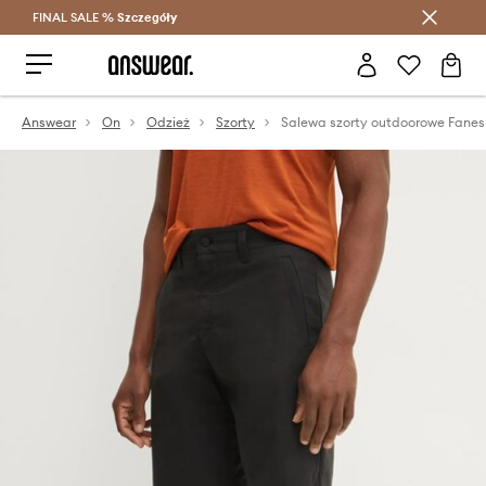
FINAL SALE %
Szczegóły
Oszczędzaj z Answear Club >
Answear
On
Odzież
Szorty