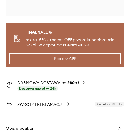
FINAL SALE%
*extra -5% z kodem: OFF przy zakupach za min.
399 zł. W appce masz extra -10%!
Pobierz APP
DARMOWA DOSTAWA od
280 zł
Dostawa nawet w 24h
ZWROTY I REKLAMACJE
Zwrot do 30 dni
Opis produktu