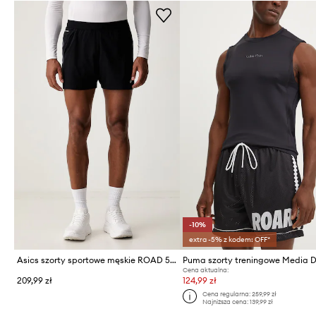
-10%
extra -5% z kodem: OFF*
Asics szorty sportowe męskie ROAD 5IN SHORT
Cena aktualna:
209,99 zł
124,99 zł
Cena regularna:
259,99 zł
Najniższa cena:
139,99 zł