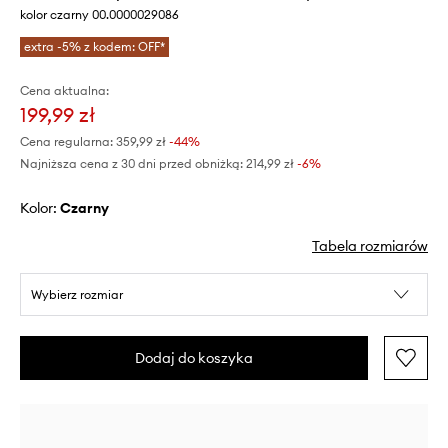
kolor czarny 00.0000029086
extra -5% z kodem: OFF*
Cena aktualna:
199,99 zł
Cena regularna:
359,99 zł
-44%
Najniższa cena z 30 dni przed obniżką:
214,99 zł
 -6%
Kolor:
czarny
Tabela rozmiarów
Wybierz rozmiar
Dodaj do koszyka