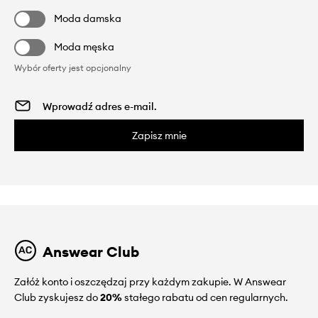
Moda damska
Moda męska
Wybór oferty jest opcjonalny
Zapisz mnie
Answear Club
Załóż konto i oszczędzaj przy każdym zakupie. W Answear
Club zyskujesz do
20%
stałego rabatu od cen regularnych.