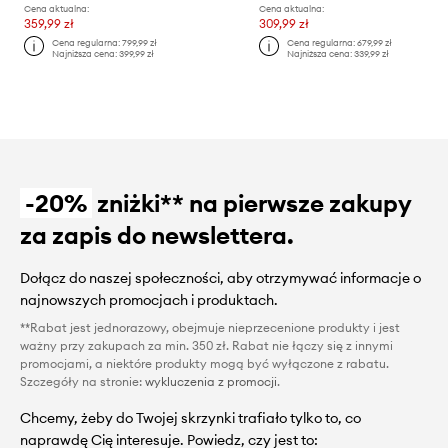
Cena aktualna:
Cena aktualna:
359,99 zł
309,99 zł
Cena regularna:
799,99 zł
Cena regularna:
679,99 zł
Najniższa cena:
399,99 zł
Najniższa cena:
339,99 zł
-20%
zniżki** na pierwsze zakupy
za zapis do newslettera.
Dołącz do naszej społeczności, aby otrzymywać informacje o
najnowszych promocjach i produktach.
**Rabat jest jednorazowy, obejmuje nieprzecenione produkty i jest
ważny przy zakupach za min. 350 zł. Rabat nie łączy się z innymi
promocjami, a niektóre produkty mogą być wyłączone z rabatu.
Szczegóły na stronie:
wykluczenia z promocji
.
Chcemy, żeby do Twojej skrzynki trafiało tylko to, co
naprawdę Cię interesuje. Powiedz, czy jest to: