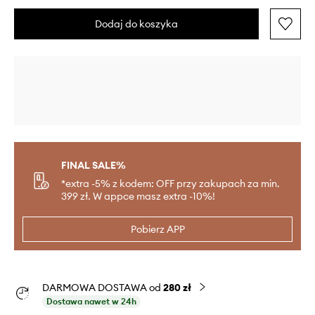
Dodaj do koszyka
FINAL SALE%
*extra -5% z kodem: OFF przy zakupach za min.
399 zł. W appce masz extra -10%!
Pobierz APP
DARMOWA DOSTAWA od
280 zł
Dostawa nawet w 24h