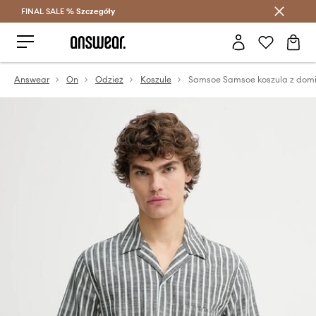
FINAL SALE %
Szczegóły
Oszczędzaj z Answear Club >
Answear
On
Odzież
Koszule