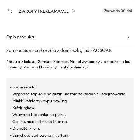
ZWROTY I REKLAMACJE
Zwrot do 30 dni
Opis produktu
Samsoe Samsoe koszula z domieszką lnu SAOSCAR
Koszula z kolekcji Samsoe Samsoe. Model wykonany z połączenia lnu i
bawełny. Posiada klasyczny, miękki kołnierzyk.
- Fason regular.
- Wygodne zapięcie na guziki ułatwia zakładanie i zdejmowanie.
- Miękki kołnierzyk typu bowling.
- Krótki rękaw.
- Wsuwana kieszonka na piersi.
- Cienka, nieelastyczna tkanina.
- Długość: 71 cm.
- Szerokość pod pachami: 54 cm.