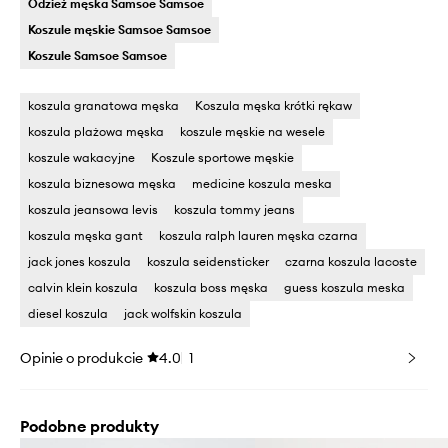
Odzież męska Samsoe Samsoe
Koszule męskie Samsoe Samsoe
Koszule Samsoe Samsoe
koszula granatowa męska
Koszula męska krótki rękaw
koszula plażowa męska
koszule męskie na wesele
koszule wakacyjne
Koszule sportowe męskie
koszula biznesowa męska
medicine koszula meska
koszula jeansowa levis
koszula tommy jeans
koszula męska gant
koszula ralph lauren męska czarna
jack jones koszula
koszula seidensticker
czarna koszula lacoste
calvin klein koszula
koszula boss męska
guess koszula meska
diesel koszula
jack wolfskin koszula
Opinie o produkcie
4.0
1
Podobne produkty