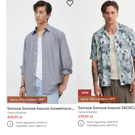
-50%
extra -5% z kodem: OFF*
extra -5% z kodem: OFF*
Samsoe Samsoe koszula SAOS
Samsoe Samsoe koszula bawełniana DAMON
Cena aktualna:
Cena aktualna:
279,99 zł
309,99 zł
Cena regularna:
559,99 zł
Cena regularna:
679,99 zł
Najniższa cena:
559,99 zł
Najniższa cena:
339,99 zł