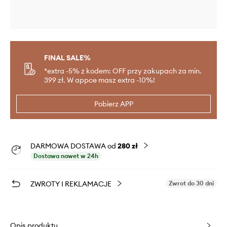
FINAL SALE%
*extra -5% z kodem: OFF przy zakupach za min.
399 zł. W appce masz extra -10%!
Pobierz APP
DARMOWA DOSTAWA od
280 zł
Dostawa nawet w 24h
ZWROTY I REKLAMACJE
Zwrot do 30 dni
Opis produktu