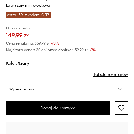
kolor szary mini ołówkowa
extra -5% z kodem: OFF*
Cena aktualna:
149,99 zł
Cena regularna:
559,99 zł
-73%
Najniższa cena z 30 dni przed obniżką:
159,99 zł
 -6%
Kolor:
szary
Tabela rozmiarów
Wybierz rozmiar
Dodaj do koszyka