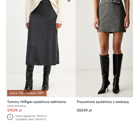
extra -5% z kodem: OFF*
Tommy Hilfiger spódnica wełniana
Fracomina spódnica z wiskozą
Cena aktualna:
379,99 zł
559,99 zł
Cena regularna:
749,99 zł
Najniższa cena:
399,99 zł