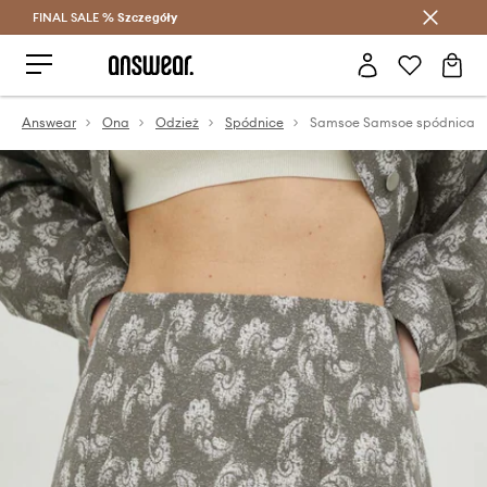
FINAL SALE %
Szczegóły
Oszczędzaj z Answear Club >
Answear
Ona
Odzież
Spódnice
Samsoe Samsoe spódnica