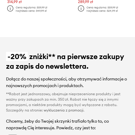
314,99 zł
289,99 zł
Cena regularna:
559,99 zł
Cena regularna:
559,99 zł
Najniższa cena:
349,99 zł
Najniższa cena:
324,99 zł
-20%
zniżki** na pierwsze zakupy
za zapis do newslettera.
Dołącz do naszej społeczności, aby otrzymywać informacje o
najnowszych promocjach i produktach.
**Rabat jest jednorazowy, obejmuje nieprzecenione produkty i jest
ważny przy zakupach za min. 350 zł. Rabat nie łączy się z innymi
promocjami, a niektóre produkty mogą być wyłączone z rabatu.
Szczegóły na stronie:
wykluczenia z promocji
.
Chcemy, żeby do Twojej skrzynki trafiało tylko to, co
naprawdę Cię interesuje. Powiedz, czy jest to: