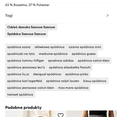
63 % Bawełna, 37 % Poliester
Tagi
Odzież damska Samsoe Samsoe
Spódnice Samsoe Samsoe
spódnica szara
ołówkowa spódnica
czarna spódnica mini
spodniczki na lato
medicine spódnica
spódnica guess
spódnica tommy hilfiger
spodnica adidas
spódnica calvin klein
spódnica jeansowa levi's
spódnica elisabetta franchi
spódnica liu jo
desigual spódnica
spódnica pinko
spódnica karl lagerfeld
spódnica ralph lauren
bizuu spódnica
spódnica jeansowa calvin klein
max mara spódnica
twinset spódnica
Podobne produkty