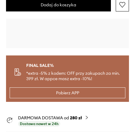
Dodaj do koszyka
FINAL SALE%
*extra -5% z kodem: OFF przy zakupach za min.
399 zł. W appce masz extra -10%!
Pobierz APP
DARMOWA DOSTAWA od
280 zł
Dostawa nawet w 24h