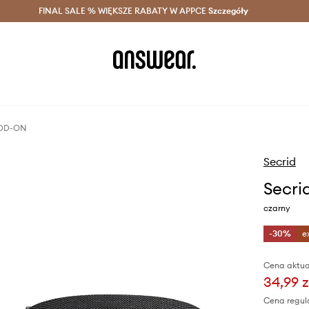
szczędzaj z Answear Club >
FINAL SALE % WIĘKSZE RABATY W APPCE
Dostawa nawet w 24h >
Szczegóły
News
 ADD-ON
Secrid
Secri
czarny
-30%
e
Cena aktua
34,99 z
Cena regul