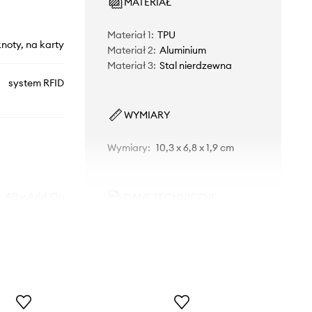
MATERIAŁ
Materiał 1
:
TPU
noty, na karty
Materiał 2
:
Aluminium
Materiał 3
:
Stal nierdzewna
system RFID
WYMIARY
Wymiary
:
10,3 x 6,8 x 1,9 cm
ABw.Add.On
DANE TECHNICZNE
Liczba przegródek na karty
:
10
czarny
Secrid