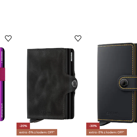
-20%
-30%
extra -5% z kodem: OFF*
extra -5% z kodem: OFF*