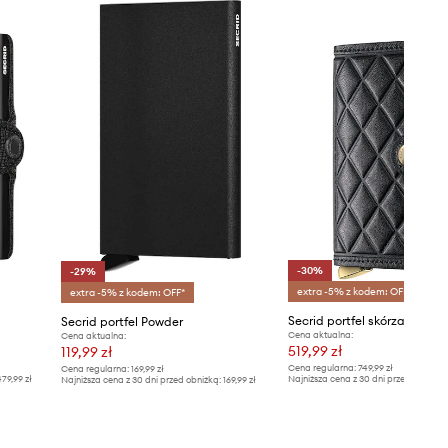
-30%
-29%
extra -5% z kodem: OFF*
extra -5% z kodem: OFF*
Secrid portfel Powder
Cena aktualna:
Cena aktualna:
519,99 zł
119,99 zł
Cena regularna:
749,99 zł
Cena regularna:
169,99 zł
79,99 zł
Najniższa cena z 30 dni przed obniżką
Najniższa cena z 30 dni przed obniżką:
169,99 zł