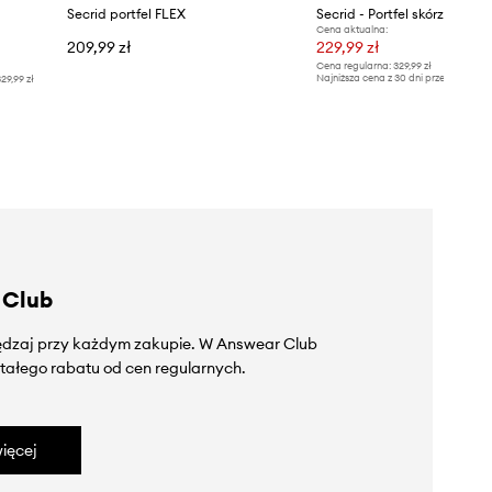
Secrid portfel FLEX
Secrid - Portfel skórzany
Cena aktualna:
209,99 zł
229,99 zł
Cena regularna:
329,99 zł
Najniższa cena z 30 dni przed obniżką
29,99 zł
 Club
zędzaj przy każdym zakupie. W Answear Club
tałego rabatu od cen regularnych.
ięcej