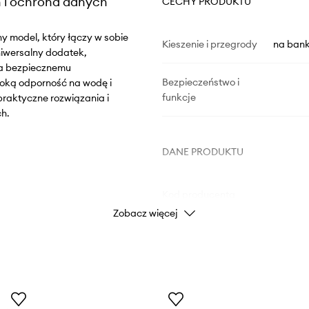
n i ochrona danych
CECHY PRODUKTU
y model, który łączy w sobie
Kieszenie i przegrody
na bank
iwersalny dodatek,
ja bezpiecznemu
Bezpieczeństwo i
soką odporność na wodę i
funkcje
praktyczne rozwiązania i
h.
DANE PRODUKTU
Kod producenta
Zobacz więcej
dy noszenia i
Kolor
ją do wielu stylizacji
Marka
edną przegródkę na
ID Produktu