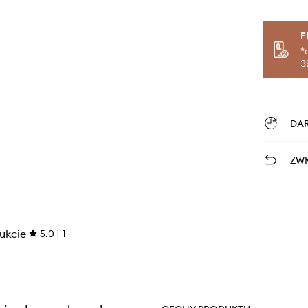
F
*
3
DA
ZWR
ukcie
5.0
1