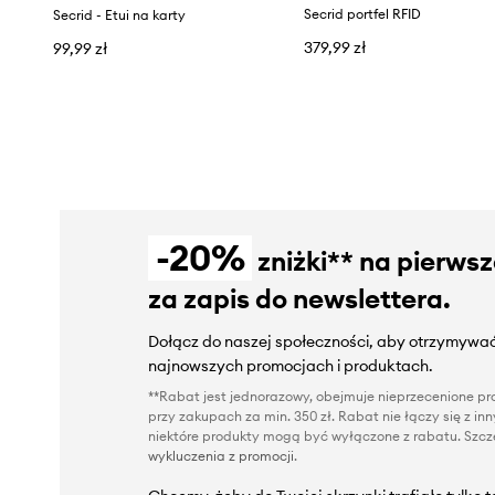
Secrid portfel RFID
Secrid - Etui na karty
379,99 zł
99,99 zł
-20%
zniżki** na pierws
za zapis do newslettera.
Dołącz do naszej społeczności, aby otrzymywać
najnowszych promocjach i produktach.
**Rabat jest jednorazowy, obejmuje nieprzecenione pro
przy zakupach za min. 350 zł. Rabat nie łączy się z i
niektóre produkty mogą być wyłączone z rabatu. Szcze
wykluczenia z promocji
.