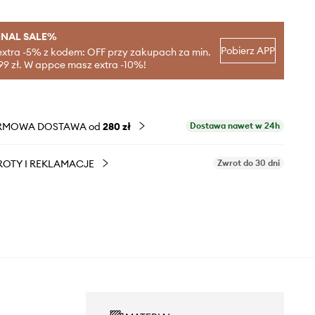
INAL SALE%
Pobierz APP
extra -5% z kodem: OFF przy zakupach za min.
99 zł. W appce masz extra -10%!
RMOWA DOSTAWA od
280 zł
Dostawa nawet w 24h
OTY I REKLAMACJE
Zwrot do 30 dni