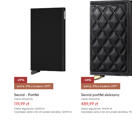
banknoty
Praktyczne zapięcie na gumkę
– utrzymuje zawartość w
i ułatwia szybki dostęp
System RFID
– skutecznie chroni karty płatnicze przed 
skanowaniem danych
Wodoodporność i odporność na ścieranie
– sprzyja dłu
użytkowaniu w różnych warunkach
-29%
-34%
extra -5% z kodem: OFF*
extra -5% z kodem: OFF*
Secrid - Portfel
Secrid portfel skórzany
Cena aktualna:
Cena aktualna:
119,99 zł
489,99 zł
Cena regularna:
169,99 zł
Cena regularna:
749,99 zł
Najniższa cena z 30 dni przed obniżką:
169,99 zł
Najniższa cena z 30 dni przed obniżką:
74