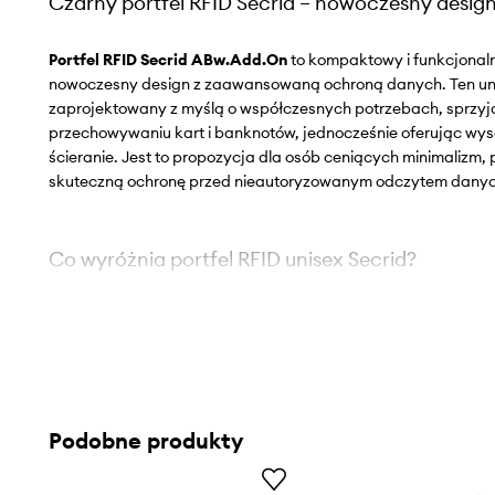
Czarny portfel RFID Secrid – nowoczesny desig
Portfel RFID Secrid ABw.Add.On
to kompaktowy i funkcjonaln
nowoczesny design z zaawansowaną ochroną danych. Ten un
zaprojektowany z myślą o współczesnych potrzebach, sprzy
przechowywaniu kart i banknotów, jednocześnie oferując wy
ścieranie. Jest to propozycja dla osób ceniących minimalizm, 
skuteczną ochronę przed nieautoryzowanym odczytem danyc
Co wyróżnia portfel RFID unisex Secrid?
Kompaktowy portfel RFID
– optymalne wymiary dla wygo
łatwego dostępu do zawartości
Nowoczesny design
– gładki wzór i uniwersalny kolor pasu
Podobne produkty
Przemyślany układ przegródek
– miejsce na 10 kart i j