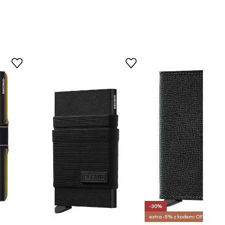
-30%
extra -5% z kodem: OFF*