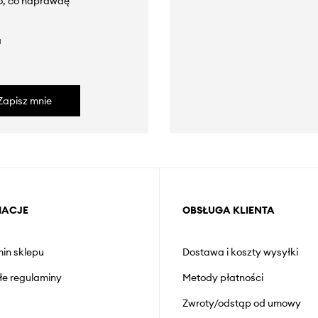
to, co naprawdę
a
Zapisz mnie
MACJE
OBSŁUGA KLIENTA
in sklepu
Dostawa i koszty wysyłki
łe regulaminy
Metody płatności
Zwroty/odstąp od umowy