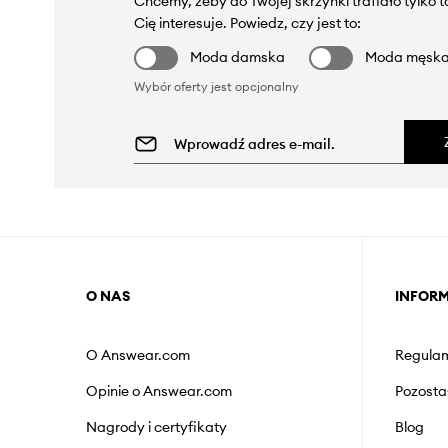
Chcemy, żeby do Twojej skrzynki trafiało tylko 
Cię interesuje. Powiedz, czy jest to:
Moda damska
Moda męsk
Wybór oferty jest opcjonalny
O NAS
INFOR
O Answear.com
Regulam
Opinie o Answear.com
Pozosta
Nagrody i certyfikaty
Blog