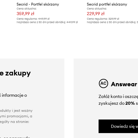
Secrid - Portfel skórzany
Secrid portfel skórzany
Cena aktualna:
Cena aktualna:
359,99 zł
229,99 zł
Cena regularna:
449,99 zł
Cena regularna:
329,99 zł
Najniższa cena z 30 dni przed obniżką:
449,99 zł
Najniższa cena z 30 dni przed obniżką:
3
ze zakupy
Answear
 informacje o
Załóż konto i oszc
zyskujesz do
20%
s
dukty i jest ważny
nnymi promocjami, a
góły na stronie:
Dowiedz się w