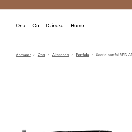
Premium Fashion Benefits >
O
Ona
On
Dziecko
Home
Answear
Ona
Akcesoria
Portfele
Secrid portfel RFID