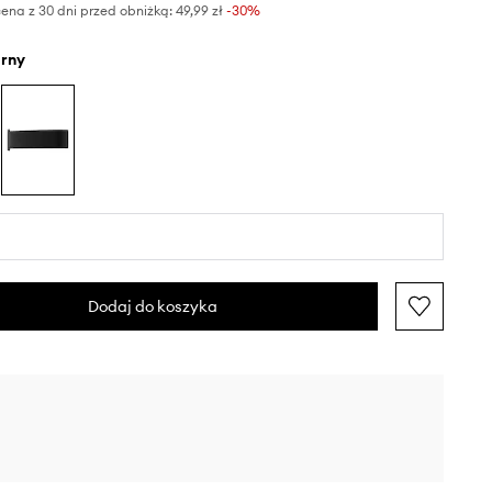
ena z 30 dni przed obniżką:
49,99 zł
 -30%
arny
Dodaj do koszyka