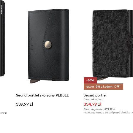
 bezpiecznym miejscu
nieautoryzowanym
gotrwałemu
-30%
extra -5% z kodem: OFF*
Secrid portfel skórzany PEBBLE
Secrid portfel
Cena aktualna:
339,99 zł
334,99 zł
Cena regularna:
479,99 zł
Najniższa cena z 30 dni przed obniżką:
4
9,99 zł