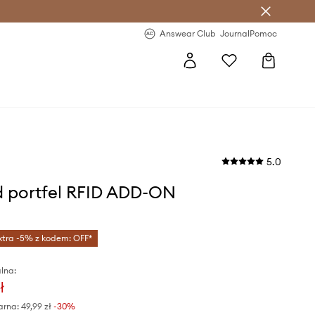
letter >
Regularne nowości >
Answear Club
Journal
Pomoc
5.0
d portfel RFID ADD-ON
xtra -5% z kodem: OFF*
lna:
ł
arna:
49,99 zł
-30%