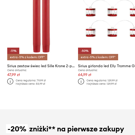
-11%
-50%
extra -5% z kodem: OFF*
extra -5% z kodem: OFF*
Sirius zestaw świec led Sille Krone 2-pack
Cena aktualna:
Cena aktualna:
47,99 zł
64,99 zł
Cena regularna:
79,99 zł
Cena regularna:
129,99 zł
Najniższa cena:
53,99 zł
Najniższa cena:
129,99 zł
-20%
zniżki** na pierwsze zakupy