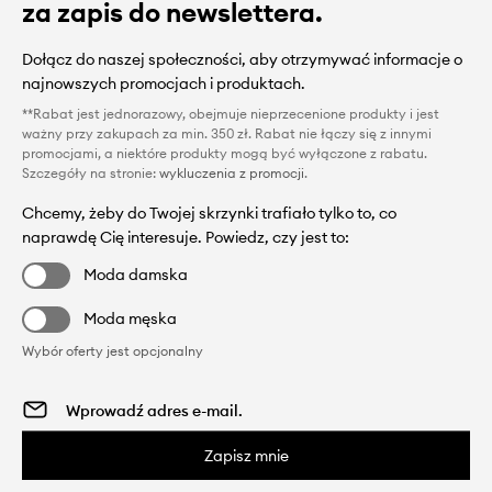
za zapis do newslettera.
Dołącz do naszej społeczności, aby otrzymywać informacje o
najnowszych promocjach i produktach.
**Rabat jest jednorazowy, obejmuje nieprzecenione produkty i jest
ważny przy zakupach za min. 350 zł. Rabat nie łączy się z innymi
promocjami, a niektóre produkty mogą być wyłączone z rabatu.
Szczegóły na stronie:
wykluczenia z promocji
.
Chcemy, żeby do Twojej skrzynki trafiało tylko to, co
naprawdę Cię interesuje. Powiedz, czy jest to:
Moda damska
Moda męska
Wybór oferty jest opcjonalny
Zapisz mnie