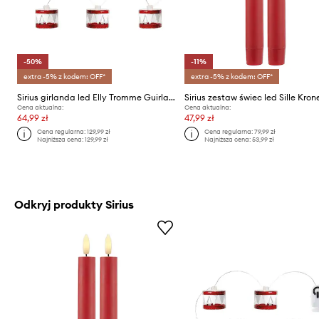
-50%
-11%
extra -5% z kodem: OFF*
extra -5% z kodem: OFF*
Sirius girlanda led Elly Tromme Guirlande 1,5 m
Cena aktualna:
Cena aktualna:
64,99 zł
47,99 zł
Cena regularna:
129,99 zł
Cena regularna:
79,99 zł
Najniższa cena:
129,99 zł
Najniższa cena:
53,99 zł
Odkryj produkty Sirius