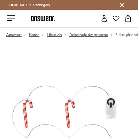
FINAL SALE %
Szczegóły
Oszczędzaj z Answear Club >
Answear
Home
Lifestyle
Dekoracje świąteczne
Sirius girla