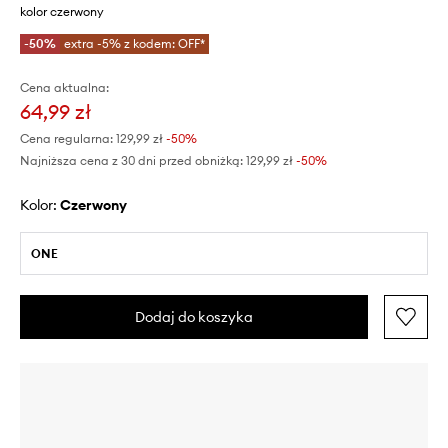
kolor czerwony
-50%
extra -5% z kodem: OFF*
Cena aktualna:
64,99 zł
Cena regularna:
129,99 zł
-50%
Najniższa cena z 30 dni przed obniżką:
129,99 zł
 -50%
Kolor:
czerwony
ONE
Dodaj do koszyka