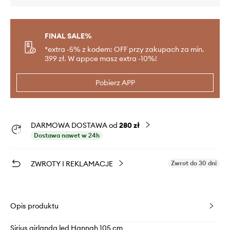
FINAL SALE%
*extra -5% z kodem: OFF przy zakupach za min.
399 zł. W appce masz extra -10%!
Pobierz APP
DARMOWA DOSTAWA od
280 zł
Dostawa nawet w 24h
ZWROTY I REKLAMACJE
Zwrot do 30 dni
Opis produktu
Sirius girlanda led Hannah 105 cm