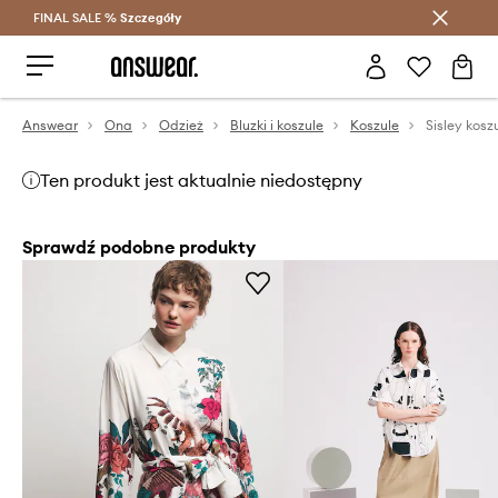
FINAL SALE %
Szczegóły
Oszczędzaj z Answear Club >
Answear
Ona
Odzież
Bluzki i koszule
Koszule
Sisley kosz
Ten produkt jest aktualnie niedostępny
Sprawdź podobne produkty