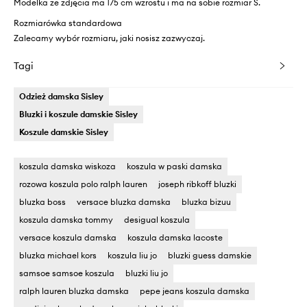
Modelka ze zdjęcia ma 175 cm wzrostu i ma na sobie rozmiar S.
Rozmiarówka standardowa
Zalecamy wybór rozmiaru, jaki nosisz zazwyczaj.
Tagi
Odzież damska Sisley
Bluzki i koszule damskie Sisley
Koszule damskie Sisley
koszula damska wiskoza
koszula w paski damska
rozowa koszula polo ralph lauren
joseph ribkoff bluzki
bluzka boss
versace bluzka damska
bluzka bizuu
koszula damska tommy
desigual koszula
versace koszula damska
koszula damska lacoste
bluzka michael kors
koszula liu jo
bluzki guess damskie
samsoe samsoe koszula
bluzki liu jo
ralph lauren bluzka damska
pepe jeans koszula damska