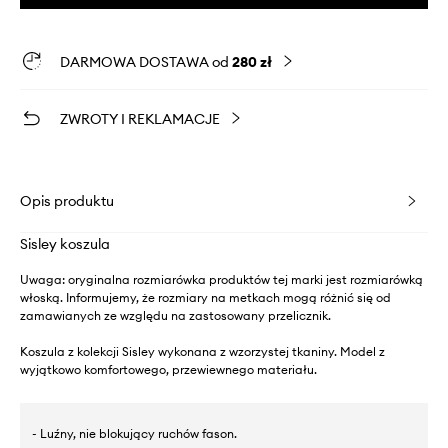
DARMOWA DOSTAWA od
280 zł
ZWROTY I REKLAMACJE
Opis produktu
Sisley koszula
Uwaga: oryginalna rozmiarówka produktów tej marki jest rozmiarówką
włoską. Informujemy, że rozmiary na metkach mogą różnić się od
zamawianych ze względu na zastosowany przelicznik.
Koszula z kolekcji Sisley wykonana z wzorzystej tkaniny. Model z
wyjątkowo komfortowego, przewiewnego materiału.
- Luźny, nie blokujący ruchów fason.