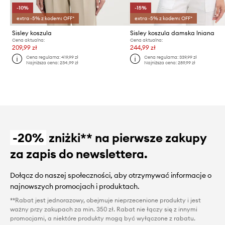
-10%
-15%
extra -5% z kodem: OFF*
extra -5% z kodem: OFF*
Sisley koszula
Sisley koszula damska lniana
Cena aktualna:
Cena aktualna:
209,99 zł
244,99 zł
Cena regularna:
419,99 zł
Cena regularna:
339,99 zł
Najniższa cena:
234,99 zł
Najniższa cena:
289,99 zł
-20%
zniżki** na pierwsze zakupy
za zapis do newslettera.
Dołącz do naszej społeczności, aby otrzymywać informacje o
najnowszych promocjach i produktach.
**Rabat jest jednorazowy, obejmuje nieprzecenione produkty i jest
ważny przy zakupach za min. 350 zł. Rabat nie łączy się z innymi
promocjami, a niektóre produkty mogą być wyłączone z rabatu.