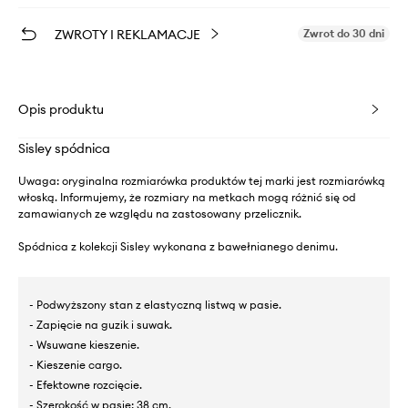
ZWROTY I REKLAMACJE
Zwrot do 30 dni
Opis produktu
Sisley spódnica
Uwaga: oryginalna rozmiarówka produktów tej marki jest rozmiarówką
włoską. Informujemy, że rozmiary na metkach mogą różnić się od
zamawianych ze względu na zastosowany przelicznik.
Spódnica z kolekcji Sisley wykonana z bawełnianego denimu.
- Podwyższony stan z elastyczną listwą w pasie.
- Zapięcie na guzik i suwak.
- Wsuwane kieszenie.
- Kieszenie cargo.
- Efektowne rozcięcie.
- Szerokość w pasie: 38 cm.