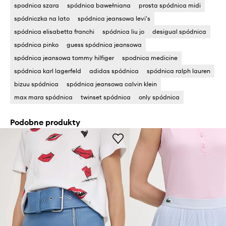
spodnica szara
spódnica bawełniana
prosta spódnica midi
spódniczka na lato
spódnica jeansowa levi's
spódnica elisabetta franchi
spódnica liu jo
desigual spódnica
spódnica pinko
guess spódnica jeansowa
spódnica jeansowa tommy hilfiger
spodnica medicine
spódnica karl lagerfeld
adidas spódnica
spódnica ralph lauren
bizuu spódnica
spódnica jeansowa calvin klein
max mara spódnica
twinset spódnica
only spódnica
Podobne produkty