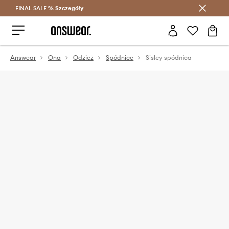
FINAL SALE %
Szczegóły
Oszczędzaj z Answear Club >
Answear
Ona
Odzież
Spódnice
Sisley spódnica