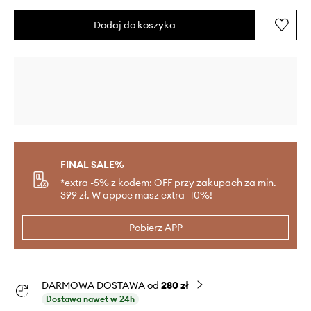
Dodaj do koszyka
FINAL SALE%
*extra -5% z kodem: OFF przy zakupach za min.
399 zł. W appce masz extra -10%!
Pobierz APP
DARMOWA DOSTAWA od
280 zł
Dostawa nawet w 24h