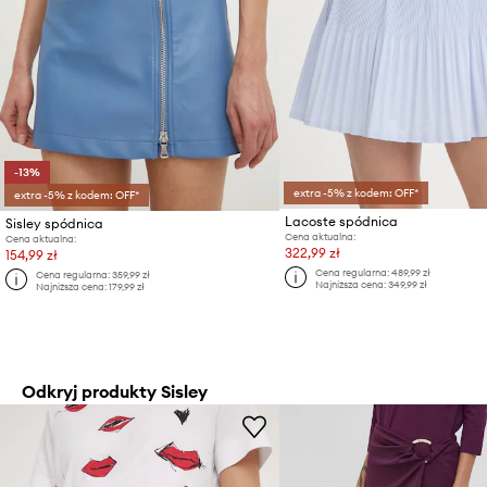
-13%
extra -5% z kodem: OFF*
extra -5% z kodem: OFF*
Lacoste spódnica
Sisley spódnica
Cena aktualna:
Cena aktualna:
322,99 zł
154,99 zł
Cena regularna:
489,99 zł
Cena regularna:
359,99 zł
Najniższa cena:
349,99 zł
Najniższa cena:
179,99 zł
Odkryj produkty Sisley