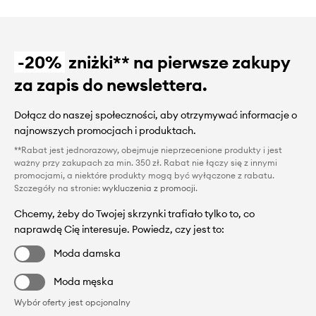
-20%
zniżki** na pierwsze zakupy
za zapis do newslettera.
Dołącz do naszej społeczności, aby otrzymywać informacje o
najnowszych promocjach i produktach.
**Rabat jest jednorazowy, obejmuje nieprzecenione produkty i jest
ważny przy zakupach za min. 350 zł. Rabat nie łączy się z innymi
promocjami, a niektóre produkty mogą być wyłączone z rabatu.
Szczegóły na stronie:
wykluczenia z promocji
.
Chcemy, żeby do Twojej skrzynki trafiało tylko to, co
naprawdę Cię interesuje. Powiedz, czy jest to:
Moda damska
Moda męska
Wybór oferty jest opcjonalny