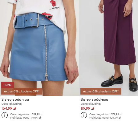
-13%
extra -5% z kodem: OFF*
extra -5% z kodem: OFF*
Sisley spódnica
Sisley spódnica
Cena aktualna:
Cena aktualna:
154,99 zł
119,99 zł
Cena regularna:
359,99 zł
Cena regularna:
379,99 zł
Najniższa cena:
179,99 zł
Najniższa cena:
124,99 zł