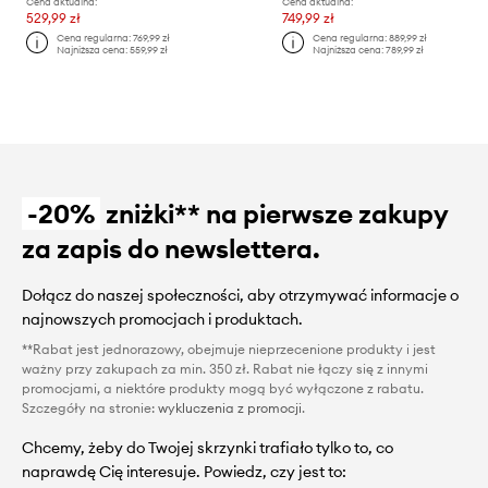
Cena aktualna:
Cena aktualna:
529,99 zł
749,99 zł
Cena regularna:
769,99 zł
Cena regularna:
889,99 zł
Najniższa cena:
559,99 zł
Najniższa cena:
789,99 zł
-20%
zniżki** na pierwsze zakupy
za zapis do newslettera.
Dołącz do naszej społeczności, aby otrzymywać informacje o
najnowszych promocjach i produktach.
**Rabat jest jednorazowy, obejmuje nieprzecenione produkty i jest
ważny przy zakupach za min. 350 zł. Rabat nie łączy się z innymi
promocjami, a niektóre produkty mogą być wyłączone z rabatu.
Szczegóły na stronie:
wykluczenia z promocji
.
Chcemy, żeby do Twojej skrzynki trafiało tylko to, co
naprawdę Cię interesuje. Powiedz, czy jest to: