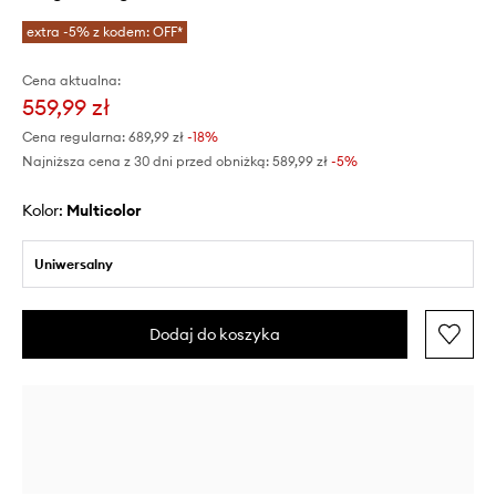
extra -5% z kodem: OFF*
Cena aktualna:
559,99 zł
Cena regularna:
689,99 zł
-18%
Najniższa cena z 30 dni przed obniżką:
589,99 zł
 -5%
Kolor:
multicolor
Uniwersalny
Dodaj do koszyka