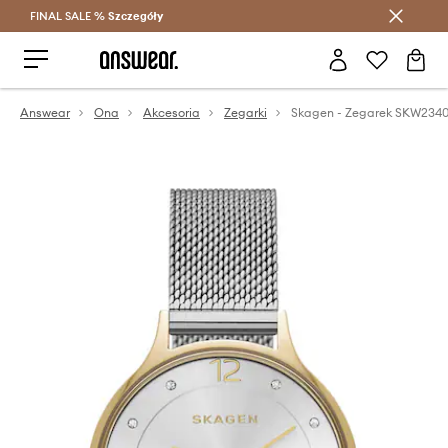
FINAL SALE %
Szczegóły
Oszczędzaj z Answear Club >
Answear
Ona
Akcesoria
Zegarki
Skagen - Zegarek SKW234