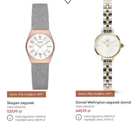
extra -5% z kodem: OFF*
extra -5% z kodem: OFF*
Daniel Wellington zegarek dams
Skagen zegarek
Cena aktualna:
Cena aktualna:
649,99 zł
529,99 zł
Cena regularna:
899,99 zł
Cena regularna:
769,99 zł
Najniższa cena:
719,99 zł
Najniższa cena:
559,99 zł