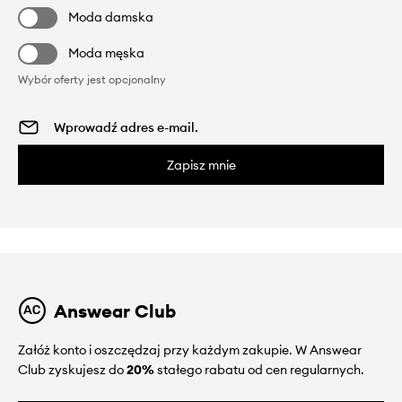
Moda damska
Moda męska
Wybór oferty jest opcjonalny
Zapisz mnie
Answear Club
Załóż konto i oszczędzaj przy każdym zakupie. W Answear
Club zyskujesz do
20%
stałego rabatu od cen regularnych.