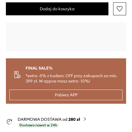
Dodaj do koszyka
FINAL SALE%
*extra -5% z kodem: OFF przy zakupach za min.
399 zł. W appce masz extra -10%!
Pobierz APP
DARMOWA DOSTAWA od
280 zł
Dostawa nawet w 24h