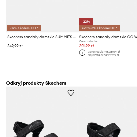
-22%
-15% z kodem: OFF*
extra -5% z kodem: OFF*
Skechers sandały damskie SUMMITS SANDAL
Cena aktualna:
249,99 zł
201,99 zł
Cena regularna:
289,99 zł
Najniższa cena:
259,99 zł
Odkryj produkty Skechers