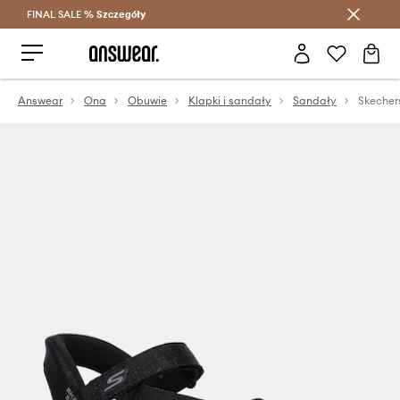
FINAL SALE %
Szczegóły
Oszczędzaj z Answear Club >
Answear
Ona
Obuwie
Klapki i sandały
Sandały