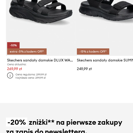
-10%
extra -5% z kodem: OFF*
-15% z kodem: OFF*
Skechers sandały damskie DLUX WALKER SANDAL
Cena aktualna:
269,99 zł
249,99 zł
Cena regularna:
299,99 zł
Najniższa cena:
299,99 zł
-20%
zniżki** na pierwsze zakupy
za zapis do newslettera.