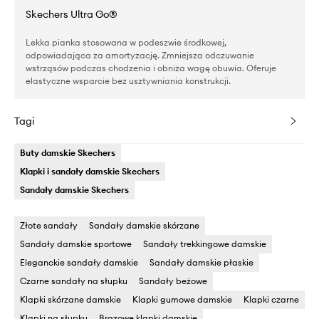
Skechers Ultra Go®
Lekka pianka stosowana w podeszwie środkowej,
odpowiadająca za amortyzację. Zmniejsza odczuwanie
wstrząsów podczas chodzenia i obniża wagę obuwia. Oferuje
elastyczne wsparcie bez usztywniania konstrukcji.
Tagi
Buty damskie Skechers
Klapki i sandały damskie Skechers
Sandały damskie Skechers
Złote sandały
Sandały damskie skórzane
Sandały damskie sportowe
Sandały trekkingowe damskie
Eleganckie sandały damskie
Sandały damskie płaskie
Czarne sandały na słupku
Sandały beżowe
Klapki skórzane damskie
Klapki gumowe damskie
Klapki czarne
Klapki na słupku
Brązowe klapki damskie