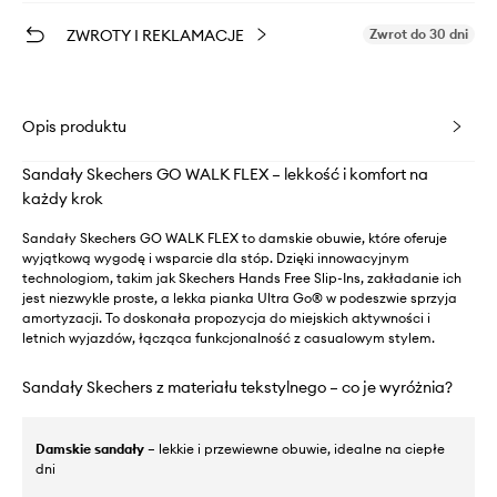
ZWROTY I REKLAMACJE
Zwrot do 30 dni
Opis produktu
Sandały Skechers GO WALK FLEX – lekkość i komfort na
każdy krok
Sandały Skechers GO WALK FLEX to damskie obuwie, które oferuje
wyjątkową wygodę i wsparcie dla stóp. Dzięki innowacyjnym
technologiom, takim jak Skechers Hands Free Slip-Ins, zakładanie ich
jest niezwykle proste, a lekka pianka Ultra Go® w podeszwie sprzyja
amortyzacji. To doskonała propozycja do miejskich aktywności i
letnich wyjazdów, łącząca funkcjonalność z casualowym stylem.
Sandały Skechers z materiału tekstylnego – co je wyróżnia?
Damskie sandały
– lekkie i przewiewne obuwie, idealne na ciepłe
dni