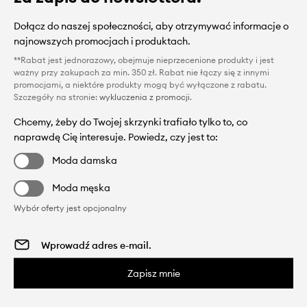
Dołącz do naszej społeczności, aby otrzymywać informacje o
najnowszych promocjach i produktach.
**Rabat jest jednorazowy, obejmuje nieprzecenione produkty i jest
ważny przy zakupach za min. 350 zł. Rabat nie łączy się z innymi
promocjami, a niektóre produkty mogą być wyłączone z rabatu.
Szczegóły na stronie:
wykluczenia z promocji
.
Chcemy, żeby do Twojej skrzynki trafiało tylko to, co
naprawdę Cię interesuje. Powiedz, czy jest to:
Moda damska
Moda męska
Wybór oferty jest opcjonalny
Zapisz mnie