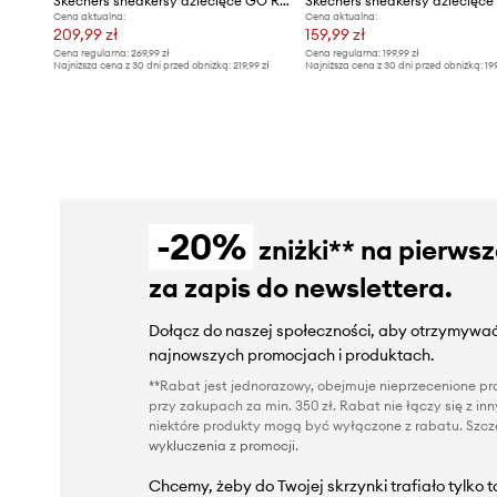
Skechers sneakersy dziecięce GO RUN ELEVATE 2.0-WHERE'S MY
Cena aktualna:
Cena aktualna:
209,99 zł
159,99 zł
Cena regularna:
269,99 zł
Cena regularna:
199,99 zł
Najniższa cena z 30 dni przed obniżką:
219,99 zł
Najniższa cena z 30 dni przed obniżką:
19
-20%
zniżki** na pierws
za zapis do newslettera.
Dołącz do naszej społeczności, aby otrzymywać
najnowszych promocjach i produktach.
**Rabat jest jednorazowy, obejmuje nieprzecenione pro
przy zakupach za min. 350 zł. Rabat nie łączy się z i
niektóre produkty mogą być wyłączone z rabatu. Szcze
wykluczenia z promocji
.
Chcemy, żeby do Twojej skrzynki trafiało tylko 