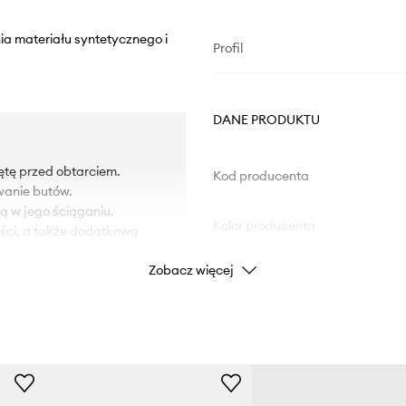
ia materiału syntetycznego i
Profil
DANE PRODUKTU
ętę przed obtarciem.
Kod producenta
wanie butów.
ą w jego ściąganiu.
Kolor producenta
ści, a także dodatkową
Zobacz więcej
Kolor
Marka
Producent