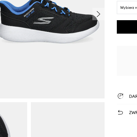
Wybierz 
DA
ZWR