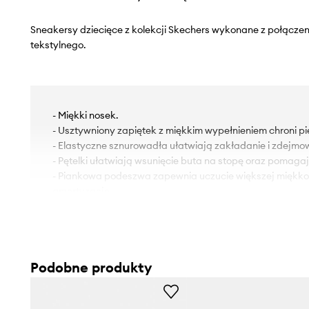
Sneakersy dziecięce z kolekcji Skechers wykonane z połączen
tekstylnego.
- Miękki nosek.
- Usztywniony zapiętek z miękkim wypełnieniem chroni pi
- Elastyczne sznurowadła ułatwiają zakładanie i zdejmo
- Pętelki ułatwiają wsunięcie buta na stopę oraz pomagaj
- Piankowa podeszwa zapewnia uczucie większej miękko
amortyzację.
- Długość wkładki wynosi: 19 cm.
- Wymiary podane dla rozmiaru: 30.
Podobne produkty