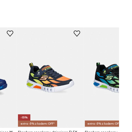
-15%
extra -5% z kodem: OFF*
extra -5% z kodem: OFF*