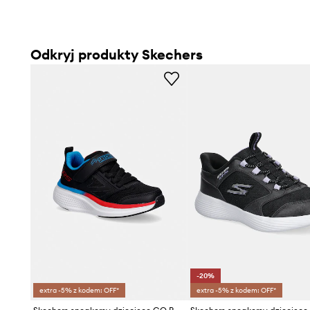
Odkryj produkty Skechers
-20%
extra -5% z kodem: OFF*
extra -5% z kodem: OFF*