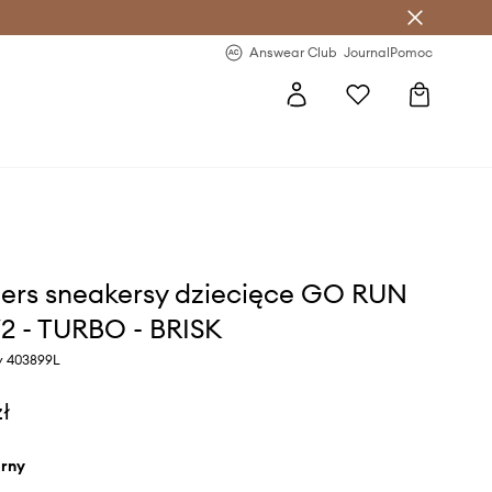
letter >
Regularne nowości >
Answear Club
Journal
Pomoc
ers sneakersy dziecięce GO RUN
2 - TURBO - BRISK
ny 403899L
zł
arny