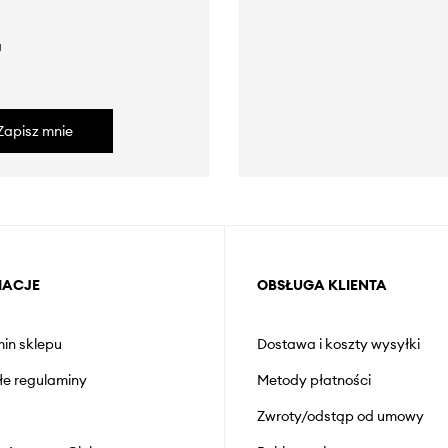
a
Zapisz mnie
MACJE
OBSŁUGA KLIENTA
in sklepu
Dostawa i koszty wysyłki
łe regulaminy
Metody płatności
Zwroty/odstąp od umowy