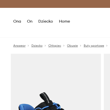
Premium Fashion Benefits >
O
Ona
On
Dziecko
Home
Answear
Dziecko
Chłopiec
Obuwie
Buty sportowe