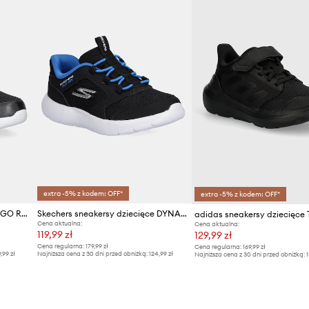
ID Produktu
extra -5% z kodem: OFF*
extra -5% z kodem: OFF*
Skechers sneakersy dziecięce GO RUN 400 V2 - TETRA SPEED
Skechers sneakersy dziecięce DYNA-LITE-TURBO-BRISK BUDDIES
Cena aktualna:
Cena aktualna:
119,99 zł
129,99 zł
Cena regularna:
179,99 zł
Cena regularna:
169,99 zł
9,99 zł
Najniższa cena z 30 dni przed obniżką:
124,99 zł
Najniższa cena z 30 dni przed obniżką:
1