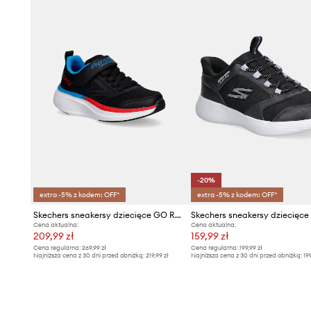
-20%
extra -5% z kodem: OFF*
extra -5% z kodem: OFF*
Skechers sneakersy dziecięce GO RUN ELEVATE 2.0-WHERE'S MY
Cena aktualna:
Cena aktualna:
209,99 zł
159,99 zł
Cena regularna:
269,99 zł
Cena regularna:
199,99 zł
Najniższa cena z 30 dni przed obniżką:
219,99 zł
Najniższa cena z 30 dni przed obniżką:
19