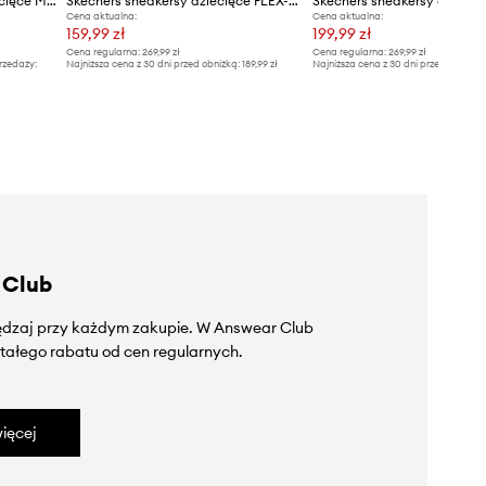
Skechers buty sportowe dziecięce MAX CUSHIONING ASCENDER - STA
Skechers sneakersy dziecięce FLEX-GLOW - DEZLOM
Cena aktualna:
Cena aktualna:
159,99 zł
199,99 zł
Cena regularna:
269,99 zł
Cena regularna:
269,99 zł
rzedaży:
Najniższa cena z 30 dni przed obniżką:
189,99 zł
Najniższa cena z 30 dni przed obniżką
 Club
zędzaj przy każdym zakupie. W Answear Club
tałego rabatu od cen regularnych.
ięcej