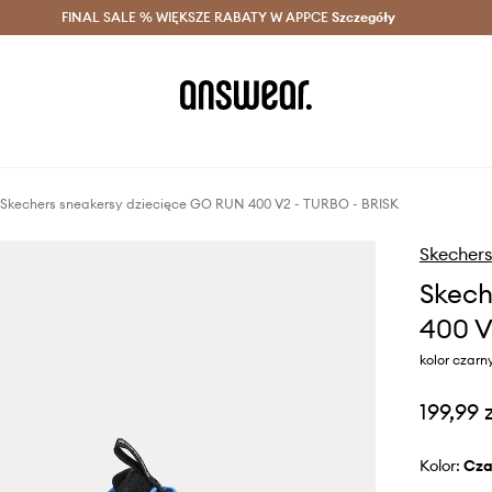
szczędzaj z Answear Club >
FINAL SALE % WIĘKSZE RABATY W APPCE
Dostawa nawet w 24h >
Szczegóły
News
Skechers sneakersy dziecięce GO RUN 400 V2 - TURBO - BRISK
Skechers
Skech
400 V
kolor czar
199,99 
Kolor:
cz