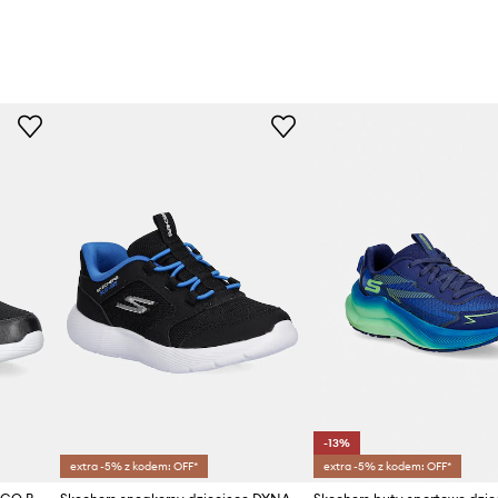
-13%
extra -5% z kodem: OFF*
extra -5% z kodem: OFF*