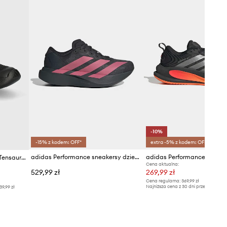
-10%
-15% z kodem: OFF*
extra -5% z kodem: OFF*
adidas Performance sneakersy dziecięce ADIZERO EVO SL
adidas sneakersy dziecięce Tensaur Run 3.0 EL C
Cena aktualna:
529,99 zł
269,99 zł
Cena regularna:
369,99 zł
Najniższa cena z 30 dni przed obniżką
39,99 zł