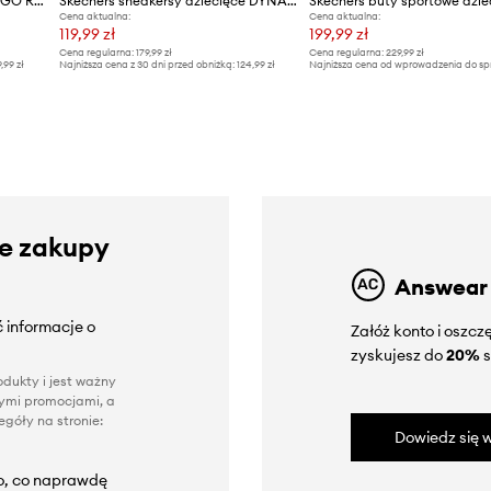
Skechers sneakersy dziecięce GO RUN 400 V2 - TETRA SPEED
Skechers sneakersy dziecięce DYNA-LITE-TURBO-BRISK BUDDIES
Cena aktualna:
Cena aktualna:
119,99 zł
199,99 zł
Cena regularna:
179,99 zł
Cena regularna:
229,99 zł
9,99 zł
Najniższa cena z 30 dni przed obniżką:
124,99 zł
Najniższa cena od wprowadzenia do sp
229,99 zł
ze zakupy
Answear
 informacje o
Załóż konto i oszc
zyskujesz do
20%
s
dukty i jest ważny
nnymi promocjami, a
góły na stronie:
Dowiedz się w
to, co naprawdę