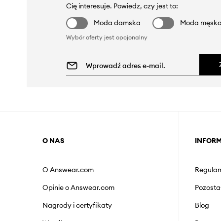
Cię interesuje. Powiedz, czy jest to:
Moda damska
Moda męsk
Wybór oferty jest opcjonalny
O NAS
INFOR
O Answear.com
Regulam
Opinie o Answear.com
Pozosta
Nagrody i certyfikaty
Blog