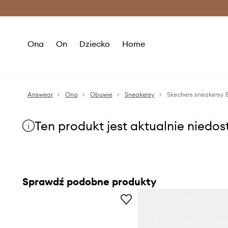
Premium Fashion Benefits >
O
Ona
On
Dziecko
Home
Answear
Ona
Obuwie
Sneakersy
Skechers sneakersy
Ten produkt jest aktualnie niedo
Sprawdź podobne produkty