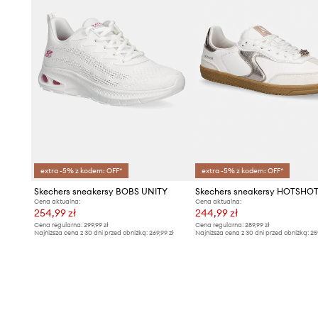
extra -5% z kodem: OFF*
extra -5% z kodem: OFF*
Skechers sneakersy BOBS UNITY
Skechers sneakersy HOTSHO
Cena aktualna:
Cena aktualna:
254,99 zł
244,99 zł
Cena regularna:
299,99 zł
Cena regularna:
289,99 zł
Najniższa cena z 30 dni przed obniżką:
269,99 zł
Najniższa cena z 30 dni przed obniżką:
25