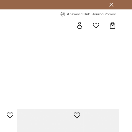
letter >
Regularne nowości >
Answear Club
Journal
Pomoc