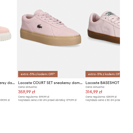
extra -5% z kodem: OFF*
extra -5% z kodem: OFF*
BOGNER SINGAPORE sneakersy damskie zamszowe
Lacoste COURT SET sneakersy damskie zamszowe
Cena aktualna:
Cena aktualna:
359,99 zł
314,99 zł
Cena regularna:
599,99 zł
Cena regularna:
539,99 zł
139,90 zł
Najniższa cena z 30 dni przed obniżką:
379,99 zł
Najniższa cena z 30 dni przed obniżką