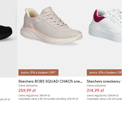
extra -5% z kodem: OFF*
extra -5% z kodem: OFF*
Skechers BOBS SQUAD CHAOS sneakersy damskie
Cena aktualna:
Cena aktualna:
259,99 zł
214,99 zł
Cena regularna:
359,99 zł
Cena regularna:
339,99 zł
Najniższa cena z 30 dni przed obniżką:
274,99 zł
Najniższa cena z 30 dni przed obniżką
24,99 zł