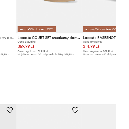
extra -5% z kodem: OFF*
extra -5% z kodem: OFF*
BOGNER SINGAPORE sneakersy damskie zamszowe
Lacoste COURT SET sneakersy damskie zamszowe
Cena aktualna:
Cena aktualna:
359,99 zł
314,99 zł
Cena regularna:
599,99 zł
Cena regularna:
539,99 zł
139,90 zł
Najniższa cena z 30 dni przed obniżką:
379,99 zł
Najniższa cena z 30 dni przed obniżką