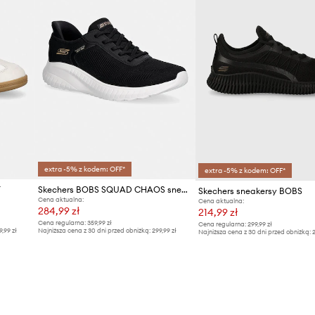
extra -5% z kodem: OFF*
extra -5% z kodem: OFF*
T
Skechers BOBS SQUAD CHAOS sneakersy damskie
Skechers sneakersy BOBS
Cena aktualna:
Cena aktualna:
284,99 zł
214,99 zł
Cena regularna:
359,99 zł
Cena regularna:
299,99 zł
9,99 zł
Najniższa cena z 30 dni przed obniżką:
299,99 zł
Najniższa cena z 30 dni przed obniżką:
2