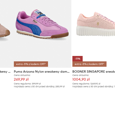
-11%
extra -5% z kodem: OFF*
extra -5% z kodem: OFF*
Dune London EVALINNA sneakersy damskie zamszowe
Puma Arizona Nylon sneakersy damskie
Cena aktualna:
Cena aktualna:
269,99 zł
1004,90 zł
Cena regularna:
399,99 zł
Cena regularna:
1269,90 zł
Najniższa cena z 30 dni przed obniżką:
283,99 zł
Najniższa cena z 30 dni przed obniżką:
1