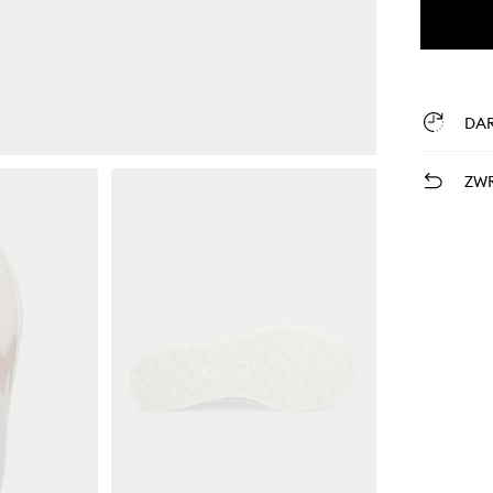
DA
ZWR