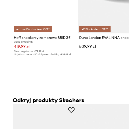
extra -5% z kodem: OFF*
-15% z kodem: OFF*
Hoff sneakersy zamszowe BRIDGE
Cena aktualna:
419,99 zł
509,99 zł
Cena regularna:
679,99 zł
Najniższa cena z 30 dni przed obniżką:
439,99 zł
Odkryj produkty Skechers