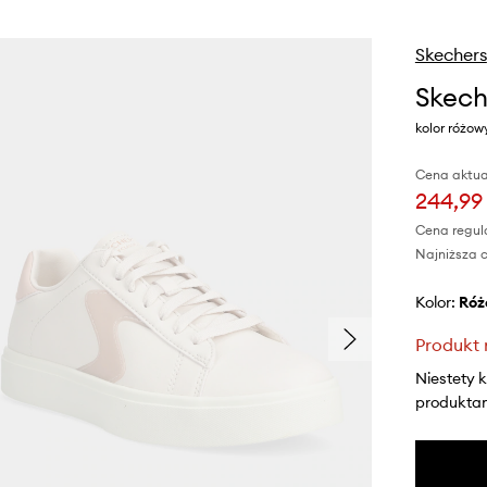
Skechers
Skech
kolor różow
Cena aktua
244,99 
Cena regul
Najniższa c
Kolor:
ró
Produkt 
Niestety 
produktami