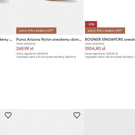
-11%
extra -5% z kodem: OFF*
extra -5% z kodem: OFF*
Dune London EVALINNA sneakersy damskie zamszowe
Puma Arizona Nylon sneakersy damskie
Cena aktualna:
Cena aktualna:
269,99 zł
1004,90 zł
Cena regularna:
399,99 zł
Cena regularna:
1269,90 zł
Najniższa cena z 30 dni przed obniżką:
283,99 zł
Najniższa cena z 30 dni przed obniżką:
1