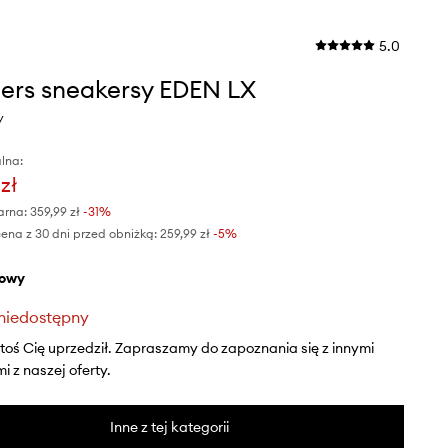
5.0
ers sneakersy EDEN LX
y
lna:
zł
arna:
359,99 zł
-31%
ena z 30 dni przed obniżką:
259,99 zł
 -5%
żowy
niedostępny
ktoś Cię uprzedził. Zapraszamy do zapoznania się z innymi
 z naszej oferty.
Inne z tej kategorii