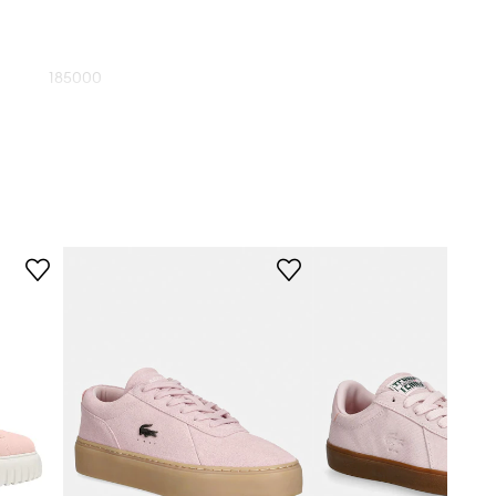
185000
różowy
Skechers