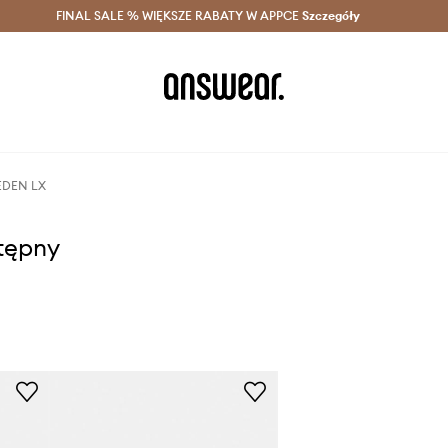
szczędzaj z Answear Club >
FINAL SALE % WIĘKSZE RABATY W APPCE
Dostawa nawet w 24h >
Szczegóły
News
 EDEN LX
stępny