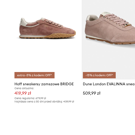
extra -5% z kodem: OFF*
-15% z kodem: OFF*
Hoff sneakersy zamszowe BRIDGE
Cena aktualna:
419,99 zł
509,99 zł
Cena regularna:
679,99 zł
Najniższa cena z 30 dni przed obniżką:
439,99 zł