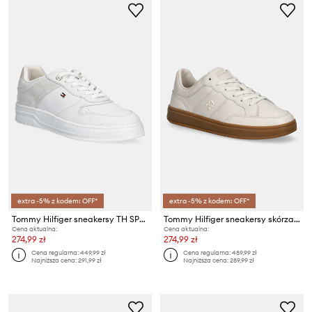
extra -5% z kodem: OFF*
extra -5% z kodem: OFF*
Tommy Hilfiger sneakersy TH SPORTY CUPSOLE TUMBLED LTR
Tommy Hilfiger sneakersy skórzane TH HERITAGE COURT SNEAKER LTR
Cena aktualna:
Cena aktualna:
274,99 zł
274,99 zł
Cena regularna:
449,99 zł
Cena regularna:
489,99 zł
Najniższa cena:
291,99 zł
Najniższa cena:
289,99 zł