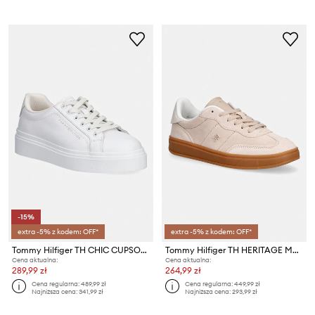
-15%
extra -5% z kodem: OFF*
extra -5% z kodem: OFF*
Tommy Hilfiger TH CHIC CUPSOLE PLATFORM sneakersy damskie skórzane
Tommy Hilfiger TH HERITAGE MONOGRAM SNEAKER sneakersy damskie zamszowe
Cena aktualna:
Cena aktualna:
289,99 zł
264,99 zł
Cena regularna:
489,99 zł
Cena regularna:
449,99 zł
Najniższa cena:
341,99 zł
Najniższa cena:
293,99 zł