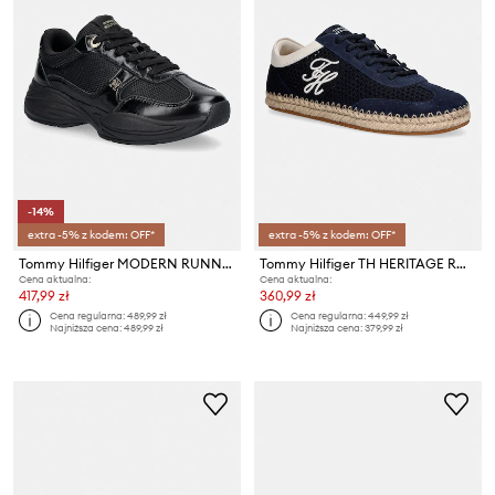
-14%
extra -5% z kodem: OFF*
extra -5% z kodem: OFF*
Tommy Hilfiger MODERN RUNNER SHINY LEATHER sneakersy damskie
Tommy Hilfiger TH HERITAGE ROPE SNEAKER sneakersy damskie
Cena aktualna:
Cena aktualna:
417,99 zł
360,99 zł
Cena regularna:
489,99 zł
Cena regularna:
449,99 zł
Najniższa cena:
489,99 zł
Najniższa cena:
379,99 zł