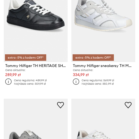
extra -5% z kodem: OFF*
extra -5% z kodem: OFF*
Tommy Hilfiger TH HERITAGE SHINY SNEAKER sneakersy damskie skórzane
Tommy Hilfiger sneakersy TH MODERN RUNNER MIX MAT
Cena aktualna:
Cena aktualna:
289,99 zł
334,99 zł
Cena regularna:
489,99 zł
Cena regularna:
569,99 zł
Najniższa cena:
309,99 zł
Najniższa cena:
350,99 zł