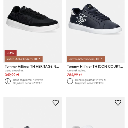
-14%
extra -5% z kodem: OFF*
extra -5% z kodem: OFF*
Tommy Hilfiger TH HERITAGE NYLON SNEAKER sneakersy damskie
Tommy Hilfiger TH ICON COURT SCRIPT sneakersy damskie skórzane
Cena aktualna:
Cena aktualna:
349,99 zł
284,99 zł
Cena regularna:
409,99 zł
Cena regularna:
449,99 zł
Najniższa cena:
409,99 zł
Najniższa cena:
299,99 zł