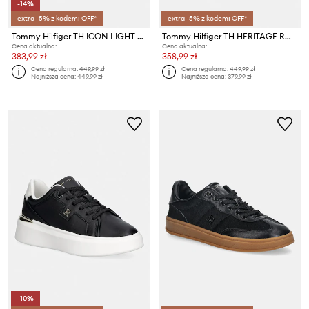
-14%
extra -5% z kodem: OFF*
extra -5% z kodem: OFF*
Tommy Hilfiger TH ICON LIGHT SNEAKER sneakersy damskie skórzane
Tommy Hilfiger TH HERITAGE ROPE SNEAKER sneakersy damskie
Cena aktualna:
Cena aktualna:
383,99 zł
358,99 zł
Cena regularna:
449,99 zł
Cena regularna:
449,99 zł
Najniższa cena:
449,99 zł
Najniższa cena:
379,99 zł
-10%