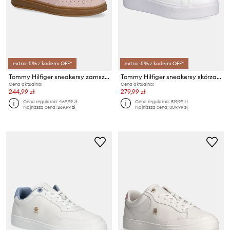
extra -5% z kodem: OFF*
extra -5% z kodem: OFF*
Tommy Hilfiger sneakersy zamszowe TH HERITAGE SNEAKER
Tommy Hilfiger sneakersy skórzane ESSENTIAL PLATFORM COURT SNEAKER
Cena aktualna:
Cena aktualna:
244,99 zł
279,99 zł
Cena regularna:
469,99 zł
Cena regularna:
519,99 zł
Najniższa cena:
269,99 zł
Najniższa cena:
309,99 zł