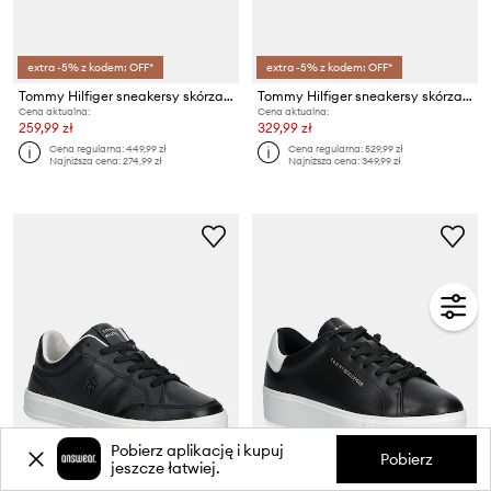
extra -5% z kodem: OFF*
extra -5% z kodem: OFF*
Tommy Hilfiger sneakersy skórzane TH LOW PROFILE RUNNER
Tommy Hilfiger sneakersy skórzane ANIMAL PRINT PLATFORM SNEAKER
Cena aktualna:
Cena aktualna:
259,99 zł
329,99 zł
Cena regularna:
449,99 zł
Cena regularna:
529,99 zł
Najniższa cena:
274,99 zł
Najniższa cena:
349,99 zł
Pobierz aplikację i kupuj
Pobierz
jeszcze łatwiej.