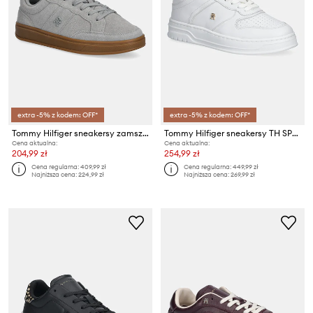
extra -5% z kodem: OFF*
extra -5% z kodem: OFF*
Tommy Hilfiger sneakersy zamszowe TH HERITAGE COURT SNEAKER SUEDE
Tommy Hilfiger sneakersy TH SPORTY CUPSOLE CORP
Cena aktualna:
Cena aktualna:
204,99 zł
254,99 zł
Cena regularna:
409,99 zł
Cena regularna:
449,99 zł
Najniższa cena:
224,99 zł
Najniższa cena:
269,99 zł