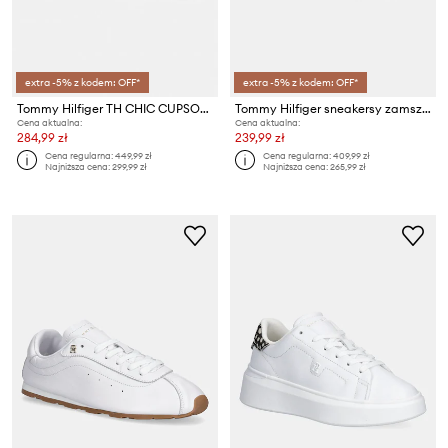
extra -5% z kodem: OFF*
extra -5% z kodem: OFF*
Tommy Hilfiger TH CHIC CUPSOLE sneakersy damskie
Tommy Hilfiger sneakersy zamszowe TH HERITAGE COURT SNEAKER SUEDE
Cena aktualna:
Cena aktualna:
284,99 zł
239,99 zł
Cena regularna:
449,99 zł
Cena regularna:
409,99 zł
Najniższa cena:
299,99 zł
Najniższa cena:
265,99 zł