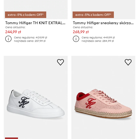
extra -5% z kodem: OFF*
extra -5% z kodem: OFF*
Tommy Hilfiger TH KNIT EXTRALIGHT RUNNER sneakersy damskie
Tommy Hilfiger sneakersy skórzane TH LOW PROFILE RUNNER
Cena aktualna:
Cena aktualna:
244,99 zł
268,99 zł
Cena regularna:
409,99 zł
Cena regularna:
449,99 zł
Najniższa cena:
257,99 zł
Najniższa cena:
284,99 zł