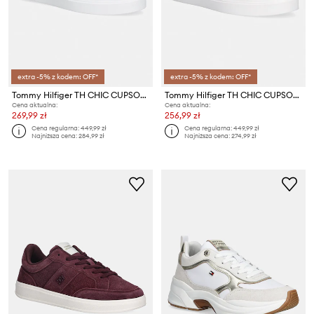
extra -5% z kodem: OFF*
extra -5% z kodem: OFF*
Tommy Hilfiger TH CHIC CUPSOLE sneakersy damskie
Tommy Hilfiger TH CHIC CUPSOLE sneakersy damskie
Cena aktualna:
Cena aktualna:
269,99 zł
256,99 zł
Cena regularna:
449,99 zł
Cena regularna:
449,99 zł
Najniższa cena:
284,99 zł
Najniższa cena:
274,99 zł