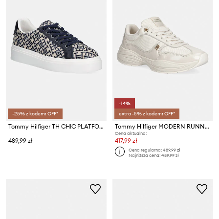
-14%
-25% z kodem: OFF*
extra -5% z kodem: OFF*
Tommy Hilfiger TH CHIC PLATFORM MONOGRAM sneakersy damskie
Tommy Hilfiger MODERN RUNNER SHINY LEATHER sneakersy damskie
Cena aktualna:
489,99 zł
417,99 zł
Cena regularna:
489,99 zł
Najniższa cena:
489,99 zł