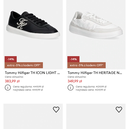
-14%
-14%
extra -5% z kodem: OFF*
extra -5% z kodem: OFF*
Tommy Hilfiger TH ICON LIGHT SNEAKER sneakersy damskie skórzane
Tommy Hilfiger TH HERITAGE NYLON SNEAKER sneakersy damskie
Cena aktualna:
Cena aktualna:
383,99 zł
349,99 zł
Cena regularna:
449,99 zł
Cena regularna:
409,99 zł
Najniższa cena:
449,99 zł
Najniższa cena:
409,99 zł