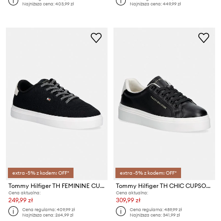
Najniższa cena:
403,99 zł
Najniższa cena:
449,99 zł
extra -5% z kodem: OFF*
extra -5% z kodem: OFF*
Tommy Hilfiger TH FEMININE CUPSOLE KNIT sneakersy damskie
Tommy Hilfiger TH CHIC CUPSOLE PLATFORM sneakersy damskie skórzane
Cena aktualna:
Cena aktualna:
249,99 zł
309,99 zł
Cena regularna:
409,99 zł
Cena regularna:
489,99 zł
Najniższa cena:
264,99 zł
Najniższa cena:
341,99 zł