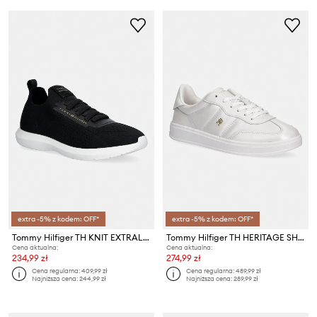
extra -5% z kodem: OFF*
extra -5% z kodem: OFF*
Tommy Hilfiger TH KNIT EXTRALIGHT RUNNER sneakersy damskie
Tommy Hilfiger TH HERITAGE SHINY SNEAKER sneakersy damskie skórzane
Cena aktualna:
Cena aktualna:
234,99 zł
274,99 zł
Cena regularna:
409,99 zł
Cena regularna:
489,99 zł
Najniższa cena:
244,99 zł
Najniższa cena:
289,99 zł