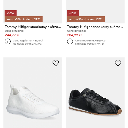
-10%
-10%
extra -5% z kodem: OFF*
extra -5% z kodem: OFF*
Tommy Hilfiger sneakersy skórzane CHIC PLATFORM CUPSOLE SNEAKER
Tommy Hilfiger sneakersy skórzane MU JACKIE METALLIC
Cena aktualna:
Cena aktualna:
244,99 zł
284,99 zł
Cena regularna:
489,99 zł
Cena regularna:
489,99 zł
Najniższa cena:
274,99 zł
Najniższa cena:
317,99 zł