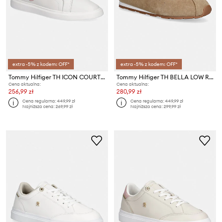
extra -5% z kodem: OFF*
extra -5% z kodem: OFF*
Tommy Hilfiger TH ICON COURT SCRIPT sneakersy damskie skórzane
Tommy Hilfiger TH BELLA LOW RUNNER SUEDE sneakersy damskie zamszowe
Cena aktualna:
Cena aktualna:
256,99 zł
280,99 zł
Cena regularna:
449,99 zł
Cena regularna:
449,99 zł
Najniższa cena:
269,99 zł
Najniższa cena:
299,99 zł