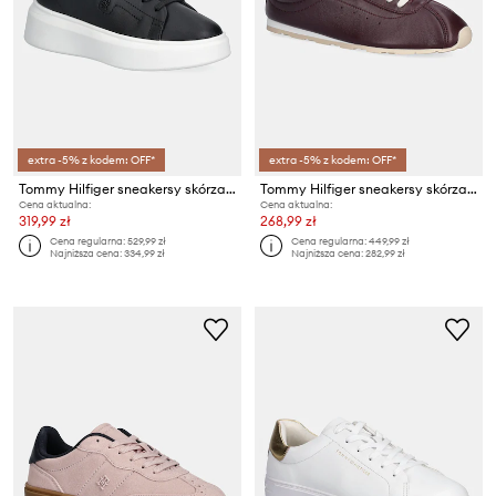
extra -5% z kodem: OFF*
extra -5% z kodem: OFF*
Tommy Hilfiger sneakersy skórzane ANIMAL PRINT PLATFORM SNEAKER
Tommy Hilfiger sneakersy skórzane TH LOW PROFILE RUNNER
Cena aktualna:
Cena aktualna:
319,99 zł
268,99 zł
Cena regularna:
529,99 zł
Cena regularna:
449,99 zł
Najniższa cena:
334,99 zł
Najniższa cena:
282,99 zł