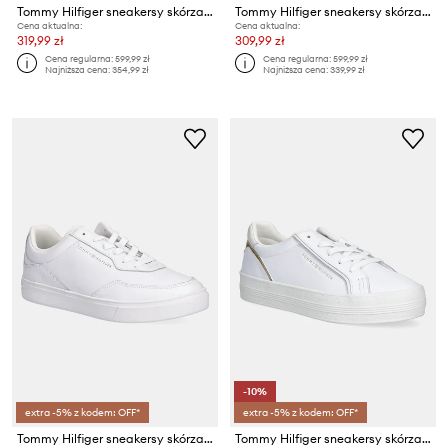
Tommy Hilfiger sneakersy skórzane TH CHUNKY RUNNER PATENT
Tommy Hilfiger sneakersy skórzane CHIC MONOGRAM RUNNER
Cena aktualna:
Cena aktualna:
319,99 zł
309,99 zł
Cena regularna:
599,99 zł
Cena regularna:
599,99 zł
Najniższa cena:
354,99 zł
Najniższa cena:
339,99 zł
-10%
extra -5% z kodem: OFF*
extra -5% z kodem: OFF*
Tommy Hilfiger sneakersy skórzane CASUAL CUPSOLE SNEAKER
Tommy Hilfiger sneakersy skórzane ESSENTIAL VULC SNEAKER