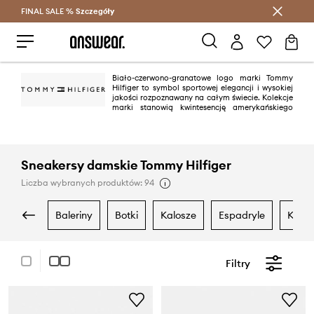
FINAL SALE %
Szczegóły
Oszczędzaj z Answear Club >
Biało-czerwono-granatowe logo marki Tommy
Hilfiger to symbol sportowej elegancji i wysokiej
jakości rozpoznawany na całym świecie. Kolekcje
marki stanowią kwintesencję amerykańskiego
stylu "preppy". To klasyka we współczesnym, modnym wydaniu. Obecne
Tommy Hilfiger to jedna z wiodących marek lifestyle’owych, mająca
ponad 1000 sklepów w 90 krajach.
Sneakersy damskie Tommy Hilfiger
Liczba wybranych produktów: 94
baleriny
botki
kalosze
espadryle
kapc
Filtry