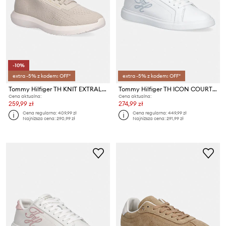
-10%
extra -5% z kodem: OFF*
extra -5% z kodem: OFF*
Tommy Hilfiger TH KNIT EXTRALIGHT RUNNER sneakersy damskie
Tommy Hilfiger TH ICON COURT SCRIPT sneakersy damskie skórzane
Cena aktualna:
Cena aktualna:
259,99 zł
274,99 zł
Cena regularna:
409,99 zł
Cena regularna:
449,99 zł
Najniższa cena:
290,99 zł
Najniższa cena:
291,99 zł