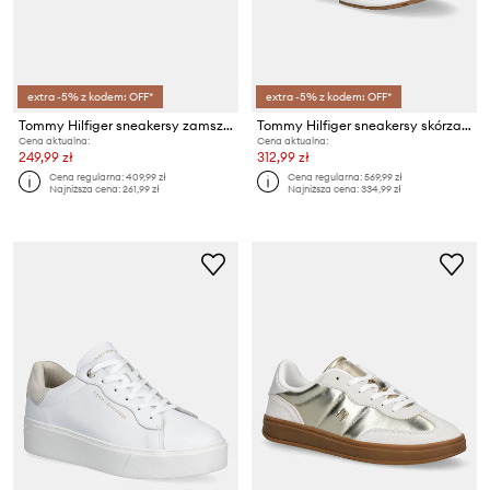
extra -5% z kodem: OFF*
extra -5% z kodem: OFF*
Tommy Hilfiger sneakersy zamszowe TH HERITAGE COURT SNEAKER SUEDE
Tommy Hilfiger sneakersy skórzane TH CHUNKY RUNNER METALLIC
Cena aktualna:
Cena aktualna:
249,99 zł
312,99 zł
Cena regularna:
409,99 zł
Cena regularna:
569,99 zł
Najniższa cena:
261,99 zł
Najniższa cena:
334,99 zł