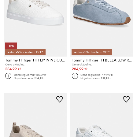
-11%
extra -5% z kodem: OFF*
extra -5% z kodem: OFF*
Tommy Hilfiger TH FEMININE CUPSOLE KNIT sneakersy damskie
Tommy Hilfiger TH BELLA LOW RUNNER SUEDE sneakersy damskie zamszowe
Cena aktualna:
Cena aktualna:
234,99 zł
284,99 zł
Cena regularna:
409,99 zł
Cena regularna:
449,99 zł
Najniższa cena:
264,99 zł
Najniższa cena:
299,99 zł