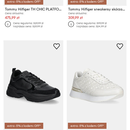
extra -5% z kodem: OFF*
extra -5% z kodem: OFF*
Tommy Hilfiger TH CHIC PLATFORM sneakersy damskie skórzane
Tommy Hilfiger sneakersy skórzane TH HERITAGE SNEAKER CALF HAIR
Cena aktualna:
Cena aktualna:
475,99 zł
309,99 zł
Cena regularna:
529,99 zł
Cena regularna:
599,99 zł
Najniższa cena:
529,99 zł
Najniższa cena:
324,99 zł
extra -5% z kodem: OFF*
extra -5% z kodem: OFF*