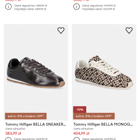
Cena regularna:
489,99 zł
Cena regularna:
449,99 zł
Najniższa cena:
489,99 zł
Najniższa cena:
403,99 zł
-10%
extra -5% z kodem: OFF*
extra -5% z kodem: OFF*
Tommy Hilfiger BELLA SNEAKER LEATHER sneakersy damskie skórzane
Tommy Hilfiger BELLA MONOGRAM SNEAKER sneakersy damskie
Cena aktualna:
Cena aktualna:
383,99 zł
404,99 zł
Cena regularna:
449,99 zł
Cena regularna:
449,99 zł