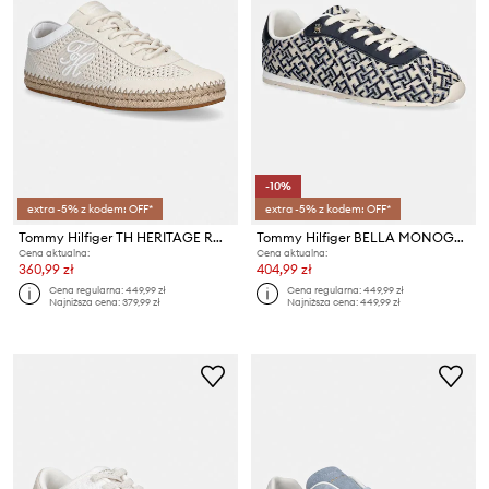
-10%
extra -5% z kodem: OFF*
extra -5% z kodem: OFF*
Tommy Hilfiger TH HERITAGE ROPE SNEAKER sneakersy damskie
Tommy Hilfiger BELLA MONOGRAM SNEAKER sneakersy damskie
Cena aktualna:
Cena aktualna:
360,99 zł
404,99 zł
Cena regularna:
449,99 zł
Cena regularna:
449,99 zł
Najniższa cena:
379,99 zł
Najniższa cena:
449,99 zł