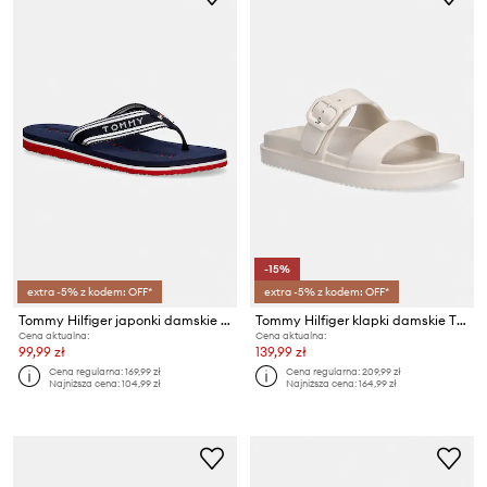
-15%
extra -5% z kodem: OFF*
extra -5% z kodem: OFF*
Tommy Hilfiger japonki damskie TH WEBBING SUMMER SANDAL
Tommy Hilfiger klapki damskie TH LIGHT DOUBLE STRAP SANDAL
Cena aktualna:
Cena aktualna:
99,99 zł
139,99 zł
Cena regularna:
169,99 zł
Cena regularna:
209,99 zł
Najniższa cena:
104,99 zł
Najniższa cena:
164,99 zł