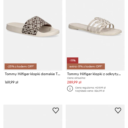
-11%
-25% z kodem: OFF*
extra -5% z kodem: OFF*
Tommy Hilfiger klapki damskie TH MONOGRAM POOL SLIDE
Tommy Hilfiger klapki z odkrytymi palcami damskie skórzane TH SCRIPT FLAT MULE LTH
Cena aktualna:
169,99 zł
289,99 zł
Cena regularna:
409,99 zł
Najniższa cena:
326,99 zł