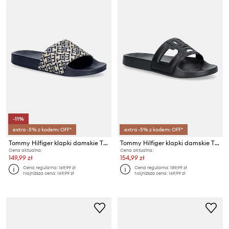
-11%
extra -5% z kodem: OFF*
extra -5% z kodem: OFF*
Tommy Hilfiger klapki damskie TH MONOGRAM POOL SLIDE
Tommy Hilfiger klapki damskie TH MONOGRAM POOL SLIDE
Cena aktualna:
Cena aktualna:
149,99 zł
154,99 zł
Cena regularna:
169,99 zł
Cena regularna:
189,99 zł
Najniższa cena:
169,99 zł
Najniższa cena:
169,99 zł