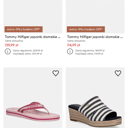
extra -5% z kodem: OFF*
extra -5% z kodem: OFF*
Tommy Hilfiger japonki damskie TH LTR FOOTBED SUMMER SANDAL
Tommy Hilfiger japonki damskie TH SCANDI PREMIUM SUMMER SANDAL
Cena aktualna:
Cena aktualna:
139,99 zł
114,99 zł
Cena regularna:
229,99 zł
Cena regularna:
189,99 zł
Najniższa cena:
154,99 zł
Najniższa cena:
119,99 zł