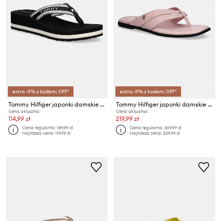
extra -5% z kodem: OFF*
extra -5% z kodem: OFF*
Tommy Hilfiger japonki damskie TH FLAG PRINT SUMMER SANDAL
Tommy Hilfiger japonki damskie skórzane ELEVATED TOE POST LTH SANDAL
Cena aktualna:
Cena aktualna:
114,99 zł
219,99 zł
Cena regularna:
189,99 zł
Cena regularna:
369,99 zł
Najniższa cena:
119,99 zł
Najniższa cena:
229,99 zł