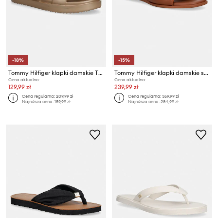
-18%
-15%
Tommy Hilfiger klapki damskie TH DOUBLE STRAP SANDAL PEARL
Tommy Hilfiger klapki damskie skórzane TH LOGO HARDWARE LEATHER MULE
Cena aktualna:
Cena aktualna:
129,99 zł
239,99 zł
Cena regularna:
209,99 zł
Cena regularna:
369,99 zł
Najniższa cena:
159,99 zł
Najniższa cena:
284,99 zł