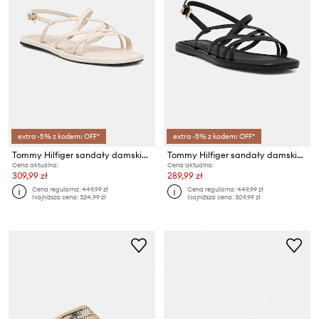
extra -5% z kodem: OFF*
extra -5% z kodem: OFF*
Tommy Hilfiger sandały damskie skórzane FLAT STRAPPY SANDAL LTH
Tommy Hilfiger sandały damskie skórzane FLAT STRAPPY SANDAL LTH
Cena aktualna:
Cena aktualna:
309,99 zł
289,99 zł
Cena regularna:
449,99 zł
Cena regularna:
449,99 zł
Najniższa cena:
324,99 zł
Najniższa cena:
309,99 zł