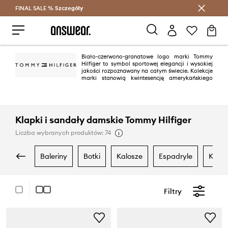
FINAL SALE %
Szczegóły
Oszczędzaj z Answear Club >
Biało-czerwono-granatowe logo marki Tommy
Hilfiger to symbol sportowej elegancji i wysokiej
jakości rozpoznawany na całym świecie. Kolekcje
marki stanowią kwintesencję amerykańskiego
stylu "preppy". To klasyka we współczesnym, modnym wydaniu. Obecne
Tommy Hilfiger to jedna z wiodących marek lifestyle’owych, mająca
ponad 1000 sklepów w 90 krajach.
Klapki i sandały damskie Tommy Hilfiger
Liczba wybranych produktów: 74
baleriny
botki
kalosze
espadryle
kapc
Filtry