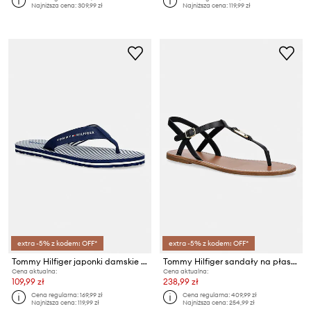
Najniższa cena:
309,99 zł
Najniższa cena:
119,99 zł
extra -5% z kodem: OFF*
extra -5% z kodem: OFF*
Tommy Hilfiger japonki damskie TH ITHACA STRIPE SUMMER SANDAL
Tommy Hilfiger sandały na płaskim obcasie damskie skórzane LEATHER THONG SANDAL
Cena aktualna:
Cena aktualna:
109,99 zł
238,99 zł
Cena regularna:
169,99 zł
Cena regularna:
409,99 zł
Najniższa cena:
119,99 zł
Najniższa cena:
254,99 zł