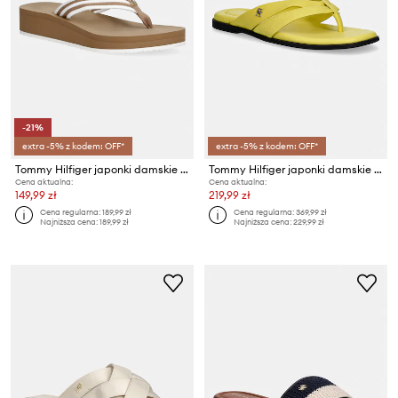
-21%
extra -5% z kodem: OFF*
extra -5% z kodem: OFF*
Tommy Hilfiger japonki damskie TH STRIPE SUMMER SANDAL
Tommy Hilfiger japonki damskie skórzane ELEVATED TOE POST LTH SANDAL
Cena aktualna:
Cena aktualna:
149,99 zł
219,99 zł
Cena regularna:
189,99 zł
Cena regularna:
369,99 zł
Najniższa cena:
189,99 zł
Najniższa cena:
229,99 zł