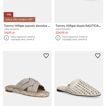
-11%
extra -5% z kodem: OFF*
Tommy Hilfiger japonki damskie TH WEBBING SUMMER SANDAL
Tommy Hilfiger klapki NAUTICAL STRIPES ESPADRILLE MULE
Cena aktualna:
Cena aktualna:
114,99 zł
224,99 zł
Cena regularna:
169,99 zł
Cena regularna:
479,99 zł
Najniższa cena:
129,99 zł
Najniższa cena:
234,99 zł