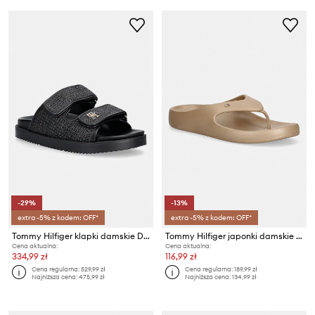
-29%
-13%
extra -5% z kodem: OFF*
extra -5% z kodem: OFF*
Tommy Hilfiger klapki damskie DOUBLE STRAP RAFFIA SANDAL
Tommy Hilfiger japonki damskie TH PEARLIZED SUMMER SANDAL
Cena aktualna:
Cena aktualna:
334,99 zł
116,99 zł
Cena regularna:
529,99 zł
Cena regularna:
189,99 zł
Najniższa cena:
475,99 zł
Najniższa cena:
134,99 zł