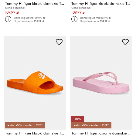
Tommy Hilfiger klapki damskie TH SCRIPT POOL SLIDE
Tommy Hilfiger klapki damskie TH SCRIPT POOL SLIDE
Cena aktualna:
Cena aktualna:
109,99 zł
109,99 zł
Cena regularna:
169,99 zł
Cena regularna:
169,99 zł
Najniższa cena:
139,99 zł
Najniższa cena:
139,99 zł
-10%
extra -5% z kodem: OFF*
extra -5% z kodem: OFF*
Tommy Hilfiger klapki damskie TH SCRIPT POOL SLIDE
Tommy Hilfiger japonki damskie TH CRITTER SANDAL