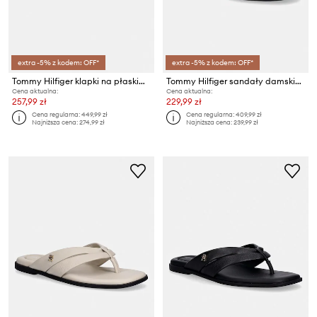
extra -5% z kodem: OFF*
extra -5% z kodem: OFF*
Tommy Hilfiger klapki na płaskim obcasie damskie skórzane TH LOGO STRAP MULE
Tommy Hilfiger sandały damskie skórzane FLAT SANDAL STITCHING
Cena aktualna:
Cena aktualna:
257,99 zł
229,99 zł
Cena regularna:
449,99 zł
Cena regularna:
409,99 zł
Najniższa cena:
274,99 zł
Najniższa cena:
239,99 zł