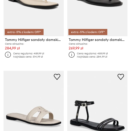
extra -5% z kodem: OFF*
extra -5% z kodem: OFF*
Tommy Hilfiger sandały damskie skórzane GOLD HEEL DRESSY SANDAL
Tommy Hilfiger sandały damskie skórzane GOLD HEEL DRESSY SANDAL
Cena aktualna:
Cena aktualna:
284,99 zł
269,99 zł
Cena regularna:
489,99 zł
Cena regularna:
489,99 zł
Najniższa cena:
314,99 zł
Najniższa cena:
284,99 zł