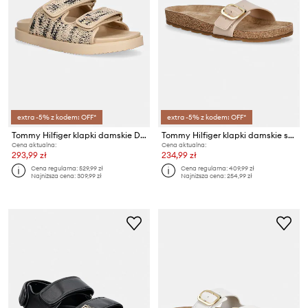
extra -5% z kodem: OFF*
extra -5% z kodem: OFF*
Tommy Hilfiger klapki damskie DOUBLE STRAP RAFFIA SANDAL
Tommy Hilfiger klapki damskie skórzane TH CLASSIC CORK SANDAL PEARL LTH
Cena aktualna:
Cena aktualna:
293,99 zł
234,99 zł
Cena regularna:
529,99 zł
Cena regularna:
409,99 zł
Najniższa cena:
309,99 zł
Najniższa cena:
254,99 zł