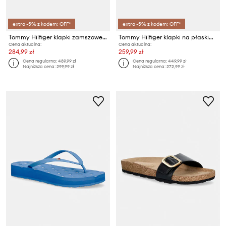
extra -5% z kodem: OFF*
extra -5% z kodem: OFF*
Tommy Hilfiger klapki zamszowe TH BUCKLE FUR SUEDE MULE
Tommy Hilfiger klapki na płaskim obcasie damskie skórzane TH LOGO STRAP MULE
Cena aktualna:
Cena aktualna:
284,99 zł
259,99 zł
Cena regularna:
489,99 zł
Cena regularna:
449,99 zł
Najniższa cena:
299,99 zł
Najniższa cena:
272,99 zł