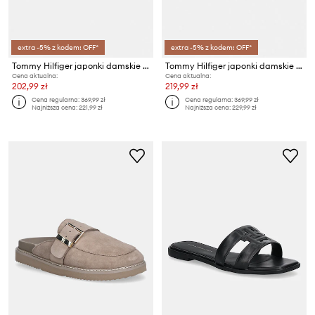
extra -5% z kodem: OFF*
extra -5% z kodem: OFF*
Tommy Hilfiger japonki damskie skórzane ELEVATED TOE POST LTH SANDAL
Tommy Hilfiger japonki damskie skórzane ELEVATED TOE POST LTH SANDAL
Cena aktualna:
Cena aktualna:
202,99 zł
219,99 zł
Cena regularna:
369,99 zł
Cena regularna:
369,99 zł
Najniższa cena:
221,99 zł
Najniższa cena:
229,99 zł