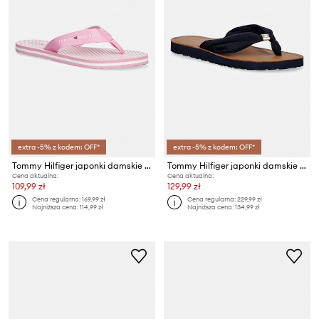
extra -5% z kodem: OFF*
extra -5% z kodem: OFF*
Tommy Hilfiger japonki damskie TH ITHACA STRIPE SUMMER SANDAL
Tommy Hilfiger japonki damskie TH LTR FOOTBED SUMMER SANDAL
Cena aktualna:
Cena aktualna:
109,99 zł
129,99 zł
Cena regularna:
169,99 zł
Cena regularna:
229,99 zł
Najniższa cena:
114,99 zł
Najniższa cena:
134,99 zł