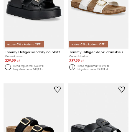
extra -5% z kodem: OFF*
extra -5% z kodem: OFF*
Tommy Hilfiger sandały na platformie damskie skórzane LEATHER SPORTY PLATFORM SANDAL
Tommy Hilfiger klapki damskie skórzane TH CLASSIC CORK SANDAL LEATHER
Cena aktualna:
Cena aktualna:
329,99 zł
237,99 zł
Cena regularna:
569,99 zł
Cena regularna:
409,99 zł
Najniższa cena:
349,99 zł
Najniższa cena:
249,99 zł