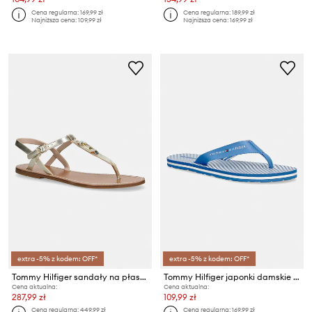
Cena regularna:
169,99 zł
Cena regularna:
189,99 zł
Najniższa cena:
109,99 zł
Najniższa cena:
169,99 zł
extra -5% z kodem: OFF*
extra -5% z kodem: OFF*
Tommy Hilfiger sandały na płaskim obcasie damskie skórzane LEATHER THONG SANDAL GOLD
Tommy Hilfiger japonki damskie TH ITHACA STRIPE SUMMER SANDAL
Cena aktualna:
Cena aktualna:
287,99 zł
109,99 zł
Cena regularna:
449,99 zł
Cena regularna:
169,99 zł