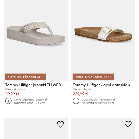
extra -5% z kodem: OFF*
extra -5% z kodem: OFF*
Tommy Hilfiger japonki TH WEDGE CORNROW BEACH SANDAL
Tommy Hilfiger klapki damskie skórzane TH CLASSIC CORK SANDAL PEARL LTH
Cena aktualna:
Cena aktualna:
119,99 zł
239,99 zł
Cena regularna:
209,99 zł
Cena regularna:
409,99 zł
Najniższa cena:
124,99 zł
Najniższa cena:
254,99 zł