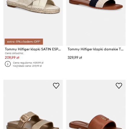
extra -5% z kodem: OFF*
Tommy Hilfiger klapki SATIN ESPADRILLE MULE
Tommy Hilfiger klapki damskie TH FLAT MULE CROCHET
Cena aktualna:
209,99 zł
329,99 zł
Cena regularna:
439,99 zł
Najniższa cena:
219,99 zł