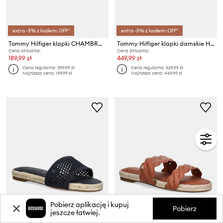
extra -5% z kodem: OFF*
extra -5% z kodem: OFF*
Tommy Hilfiger klapki CHAMBRAY ESPADRILLE MULE
Tommy Hilfiger klapki damskie HILFIGER LEATHER MIX FLAT MULE
Cena aktualna:
Cena aktualna:
189,99 zł
449,99 zł
Cena regularna:
399,99 zł
Cena regularna:
529,99 zł
Najniższa cena:
199,99 zł
Najniższa cena:
469,99 zł
Pobierz aplikację i kupuj
Pobierz
jeszcze łatwiej.