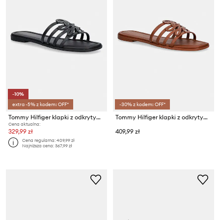
-10%
extra -5% z kodem: OFF*
-30% z kodem: OFF*
Tommy Hilfiger klapki z odkrytymi palcami damskie skórzane TH SCRIPT FLAT MULE LTH
Tommy Hilfiger klapki z odkrytymi palcami damskie skórzane TH SCRIPT FLAT MULE LTH
Cena aktualna:
329,99 zł
409,99 zł
Cena regularna:
409,99 zł
Najniższa cena:
367,99 zł