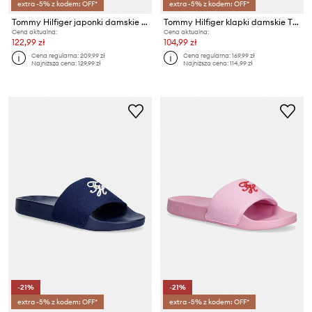
extra -5% z kodem: OFF*
extra -5% z kodem: OFF*
Tommy Hilfiger japonki damskie TH CRITTER SANDAL
Tommy Hilfiger klapki damskie TH SCRIPT POOL SLIDE
Cena aktualna:
Cena aktualna:
122,99 zł
104,99 zł
Cena regularna:
209,99 zł
Cena regularna:
169,99 zł
Najniższa cena:
129,99 zł
Najniższa cena:
114,99 zł
-21%
-21%
extra -5% z kodem: OFF*
extra -5% z kodem: OFF*