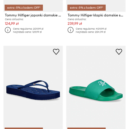
extra -5% z kodem: OFF*
extra -5% z kodem: OFF*
Tommy Hilfiger japonki damskie TH CRITTER SANDAL
Tommy Hilfiger klapki damskie skórzane TH CLASSIC CORK SANDAL PEARL LTH
Cena aktualna:
Cena aktualna:
124,99 zł
239,99 zł
Cena regularna:
209,99 zł
Cena regularna:
409,99 zł
Najniższa cena:
129,99 zł
Najniższa cena:
254,99 zł