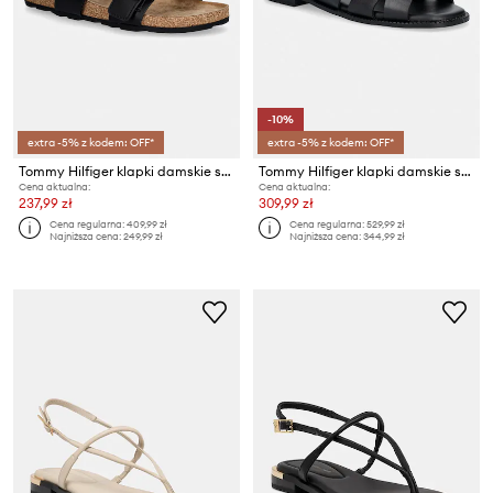
-10%
extra -5% z kodem: OFF*
extra -5% z kodem: OFF*
Tommy Hilfiger klapki damskie skórzane TH CLASSIC CORK SANDAL LEATHER
Tommy Hilfiger klapki damskie skórzane COIN LEATHER SANDAL
Cena aktualna:
Cena aktualna:
237,99 zł
309,99 zł
Cena regularna:
409,99 zł
Cena regularna:
529,99 zł
Najniższa cena:
249,99 zł
Najniższa cena:
344,99 zł