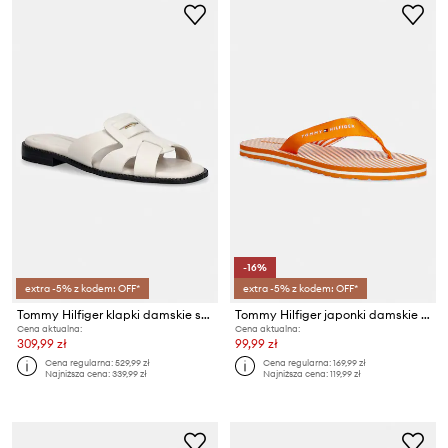
-16%
extra -5% z kodem: OFF*
extra -5% z kodem: OFF*
Tommy Hilfiger klapki damskie skórzane COIN LEATHER SANDAL
Tommy Hilfiger japonki damskie TH ITHACA STRIPE SUMMER SANDAL
Cena aktualna:
Cena aktualna:
309,99 zł
99,99 zł
Cena regularna:
529,99 zł
Cena regularna:
169,99 zł
Najniższa cena:
339,99 zł
Najniższa cena:
119,99 zł