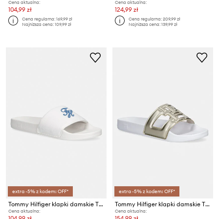
Cena aktualna:
Cena aktualna:
104,99 zł
124,99 zł
Cena regularna:
169,99 zł
Cena regularna:
209,99 zł
Najniższa cena:
109,99 zł
Najniższa cena:
139,99 zł
extra -5% z kodem: OFF*
extra -5% z kodem: OFF*
Tommy Hilfiger klapki damskie TH SCRIPT POOL SLIDE
Tommy Hilfiger klapki damskie TH MONOGRAM POOL SLIDE
Cena aktualna:
Cena aktualna:
104,99 zł
154,99 zł