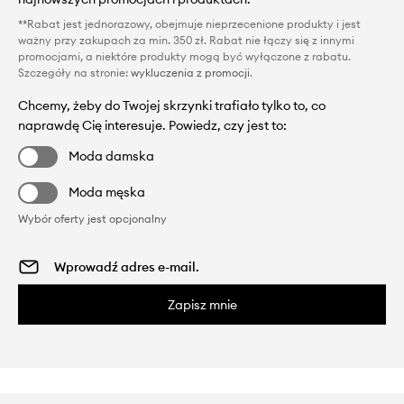
**Rabat jest jednorazowy, obejmuje nieprzecenione produkty i jest
ważny przy zakupach za min. 350 zł. Rabat nie łączy się z innymi
promocjami, a niektóre produkty mogą być wyłączone z rabatu.
Szczegóły na stronie:
wykluczenia z promocji
.
Chcemy, żeby do Twojej skrzynki trafiało tylko to, co
naprawdę Cię interesuje. Powiedz, czy jest to:
Moda damska
Moda męska
Wybór oferty jest opcjonalny
Zapisz mnie