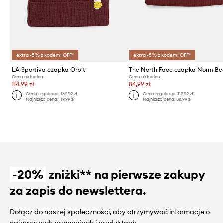
extra -5% z kodem: OFF*
extra -5% z kodem: OFF*
LA Sportiva czapka Orbit
The North Face czapka Norm Be
Cena aktualna:
Cena aktualna:
114,99 zł
84,99 zł
Cena regularna:
169,99 zł
Cena regularna:
119,99 zł
Najniższa cena:
119,99 zł
Najniższa cena:
88,99 zł
-20%
zniżki** na pierwsze zakupy
za zapis do newslettera.
Dołącz do naszej społeczności, aby otrzymywać informacje o
najnowszych promocjach i produktach.