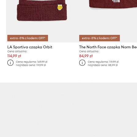
extra -5% z kodem: OFF*
extra -5% z kodem: OFF*
LA Sportiva czapka Orbit
The North Face czapka Norm Be
Cena aktualna:
Cena aktualna:
114,99 zł
84,99 zł
Cena regularna:
169,99 zł
Cena regularna:
119,99 zł
Najniższa cena:
119,99 zł
Najniższa cena:
88,99 zł