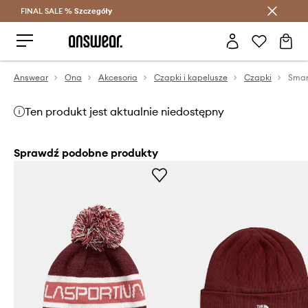
FINAL SALE %
Szczegóły
Oszczędzaj z Answear Club >
Answear
Ona
Akcesoria
Czapki i kapelusze
Czapki
Smar
Ten produkt jest aktualnie niedostępny
Sprawdź podobne produkty