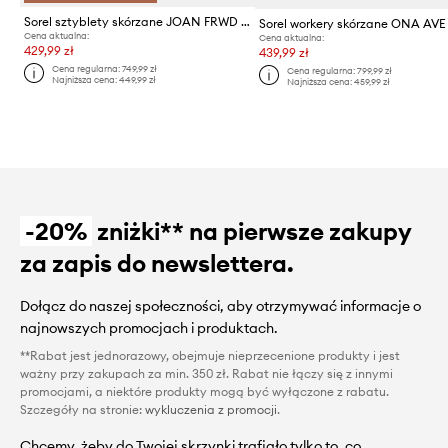
Sorel sztyblety skórzane JOAN FRWD CHELSEA
Cena aktualna:
Cena aktualna:
429,99 zł
439,99 zł
Cena regularna:
749,99 zł
Cena regularna:
799,99 zł
Najniższa cena:
449,99 zł
Najniższa cena:
459,99 zł
-20%
zniżki** na pierwsze zakupy
za zapis do newslettera.
Dołącz do naszej społeczności, aby otrzymywać informacje o
najnowszych promocjach i produktach.
**Rabat jest jednorazowy, obejmuje nieprzecenione produkty i jest
ważny przy zakupach za min. 350 zł. Rabat nie łączy się z innymi
promocjami, a niektóre produkty mogą być wyłączone z rabatu.
Szczegóły na stronie:
wykluczenia z promocji
.
Chcemy, żeby do Twojej skrzynki trafiało tylko to, co