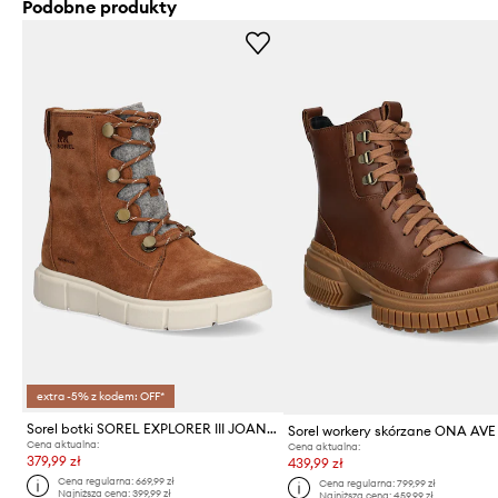
Podobne produkty
extra -5% z kodem: OFF*
Sorel botki SOREL EXPLORER III JOAN WP
Cena aktualna:
Cena aktualna:
379,99 zł
439,99 zł
Cena regularna:
669,99 zł
Cena regularna:
799,99 zł
Najniższa cena:
399,99 zł
Najniższa cena:
459,99 zł