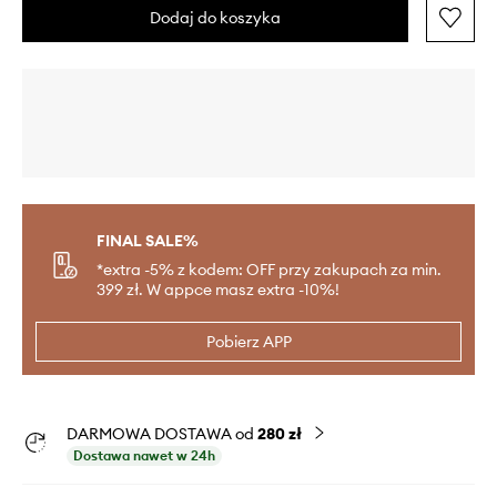
Dodaj do koszyka
FINAL SALE%
*extra -5% z kodem: OFF przy zakupach za min.
399 zł. W appce masz extra -10%!
Pobierz APP
DARMOWA DOSTAWA od
280 zł
Dostawa nawet w 24h