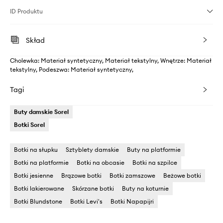
ID Produktu
Skład
Cholewka: Materiał syntetyczny, Materiał tekstylny, Wnętrze: Materiał
tekstylny, Podeszwa: Materiał syntetyczny,
Tagi
Buty damskie Sorel
Botki Sorel
Botki na słupku
Sztyblety damskie
Buty na platformie
Botki na platformie
Botki na obcasie
Botki na szpilce
Botki jesienne
Brązowe botki
Botki zamszowe
Beżowe botki
Botki lakierowane
Skórzane botki
Buty na koturnie
Botki Blundstone
Botki Levi's
Botki Napapijri