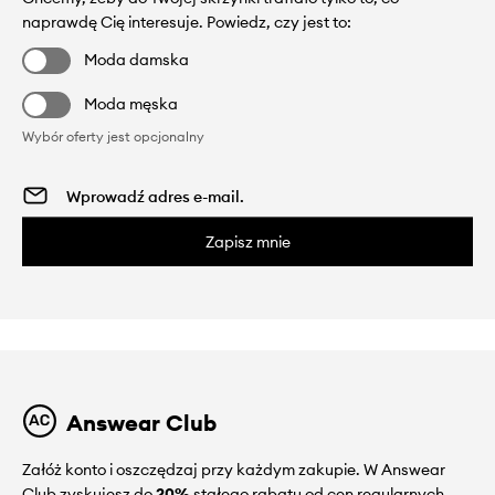
naprawdę Cię interesuje. Powiedz, czy jest to:
Moda damska
Moda męska
Wybór oferty jest opcjonalny
Zapisz mnie
Answear Club
Załóż konto i oszczędzaj przy każdym zakupie. W Answear
Club zyskujesz do
20%
stałego rabatu od cen regularnych.